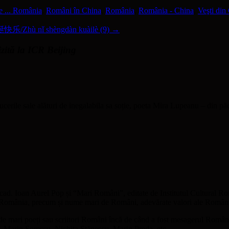
e ... România
,
Români în China
,
România
,
România - China
,
Veşti din
乐/Zhù nǐ shèngdàn kuàilè (9)
→
izită la ICR Beijing
rile sale alături de inegalabila sa soție, poeta Mira Lupeanu – din păc
cad. Ioan Aurel Pop și “Mari Români”, editate de Institutul Cultural R
re România, precum și nume mari de Români, adevărate valori ale Românie
 de mari poeți sau scriitori Români încă de când a fost mesagerul Român
u, Marin Sorescu, Nichita Stănescu, Marin Preda, etc.