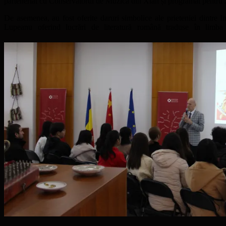
parteneriat cu Conservatorul de Muzică din Xian și programat pentru 
De asemenea, au fost oferite daruri simbolice ale prieteniei dintre
Lupeanu oferind lucrări de literatură română traduse în limb