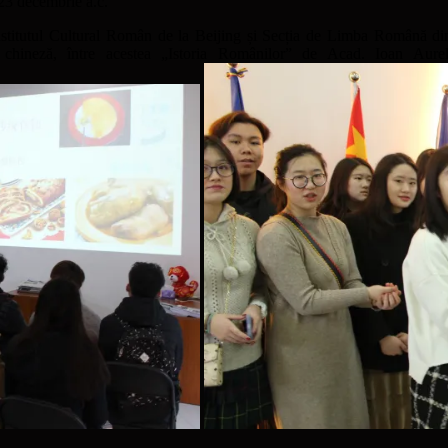
23 decembrie a.c.
 Institutul Cultural Român de la Beijing și Secția de Limba Română d
a chineză, între acestea „Istoria Românilor” de Acad. Ioan Aure