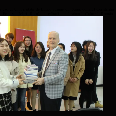
in cadrul Universității de Limbi Străine din Xian, domnul Constantin
l Pop și “Mari Români”, editată de Institutul Cultural Român.