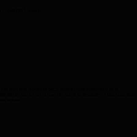
ui Constantin Lupeanu.
ai mult bine României decât oricare dintre guvernanții de la
mp atât de scurt, cred că doar trei ani de la deschidere a făcut mai mult
cum trebuie.