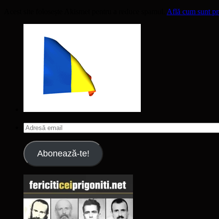
Acest site folosește Akismet pentru a reduce spamul.
Află cum sunt pro
Adresă
email
Abonează-te!