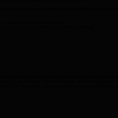
română. Pe toate le avem datorită interesului și măiestrei traducătorul
at de răspândirea culturii române în lume?
 Guvernului României pentru toată activitatea deosebită!
 permanente despre România și Romăni, evenimente deosebite a făcut m
ed că nu mi s-a părut – chiar este o realitate – ICR – Beijing într-un ti
eședintelui ICR – Constantin Lupeanu care a știut să promoveze România 