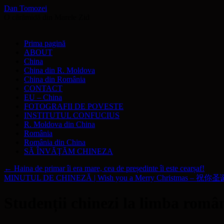
Dan Tomozei
O cărămidă din Marele Zid
Sari
Prima pagină
la
ABOUT
conținut
China
China din R. Moldova
China din România
CONTACT
EU – China
FOTOGRAFII DE POVESTE
INSTITUTUL CONFUCIUS
R. Moldova din China
România
România din China
SĂ ÎNVĂŢĂM CHINEZA
←
Haina de primar îi era mare, cea de președinte îi este cearșaf!
MINUTUL DE CHINEZĂ | Wish you a Merry Christmas – 祝你圣诞快
Studenții chinezi la limba român