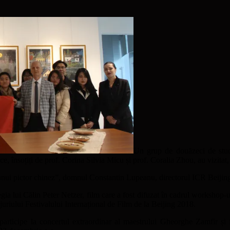
Un grup de douăzeci de stud
e, însoțiți de prof. Corina Silvia Micu și prof. Coralia Zhou, au vizitat,
unui pictor chinez”, domnul Constantin Lupeanu, directorul ICR Beijing,
egia lui Călin Peter Netzer, film care a fost difuzat în cadrul workshop
 juriului Festivalului Internațional de Film de la Beijing 2018.
ați participe la concertul extraordinar al maestrului Gheorghe Zamfir ș