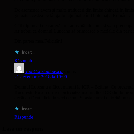
De asemenea avem și multe traduceri din limba chineză în limba 
Și toate acestea pe lângă funcții înalte în Diplomația Română.
Câți diplomați de carieră au tradus atât de mult și s-au preocup
Ar trebui ca domnul Lupeanu să primească o medalie din partea
Din partea mea,Felicitări!
Încarc...
Răspunde
Vali Constantinescu
spune:
21 decembrie 2018 la 19:09
Domnul Lupeanu a făcut minuni la ICR – Beijing. Cu prezentări
București. Eu am urmărit activiatea mai multor ICR din lume și cr
decât au făcut altele in zeci de ani. Și asta numai datorită pr
Încarc...
Răspunde
Lasă un răspuns