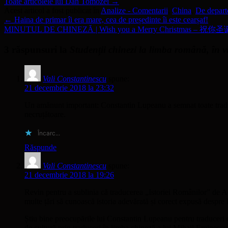
Toate articolele lui Dan Tomozei
→
Acest articol a fost publicat în
Analize - Comentarii
,
China
,
De depart
←
Haina de primar îi era mare, cea de președinte îi este cearșaf!
MINUTUL DE CHINEZĂ | Wish you a Merry Christmas – 祝你圣诞快
3 răspunsuri la
Studenții chinezi la limba română, în v
Vali Constantinescu
spune:
21 decembrie 2018 la 23:32
Un amănunt important: Constantin Lupeanu a semnat toate traduce
necruțătoare.
Încarc...
Răspunde
Vali Constantinescu
spune:
21 decembrie 2018 la 19:26
Revin pentru a sublinia că traducerea „Istoriei Românilor” de A
multe țări să cunoască istoria adevărată și corect expusă desp
Știu bine preocupările lui Constantin Lupeanu pentru traduceri
de cultură prin traduceri în limba chineză a lui Mihail Eminesc