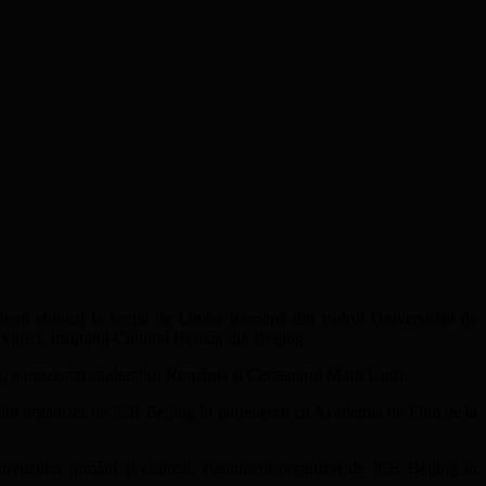
enți chinezi la secția de Limba Română din cadrul Universității de
 vineri, Institutul Cultural Român din Beijing.
 a prezentat studenților România și Centenarul Marii Uniri.
-ului organizat de ICR Beijing în parteneriat cu Academia de Film de la
i invitaților români și chinezi, eveniment organizat de ICR Beijing în