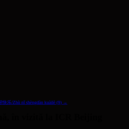
乐/Zhù nǐ shèngdàn kuàilè (9)
→
ă, în vizită la ICR Beijing