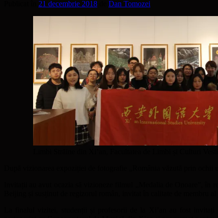
Publicat în
21 decembrie 2018
de
Dan Tomozei
Limbi Străine din Xi’an, Facultatea de Limbi și Culturi Vestic
După vizionarea expoziției de fotografie „România văzută prin ochii 
Invitații au avut ocazia să vizioneze filmul „Medalia de Onoare”, în r
Beijing și susținut de regizorul român, invitat în calitate de membru al
La finalul vizitei, studenții și profesorii de la Xi’an au fost invit