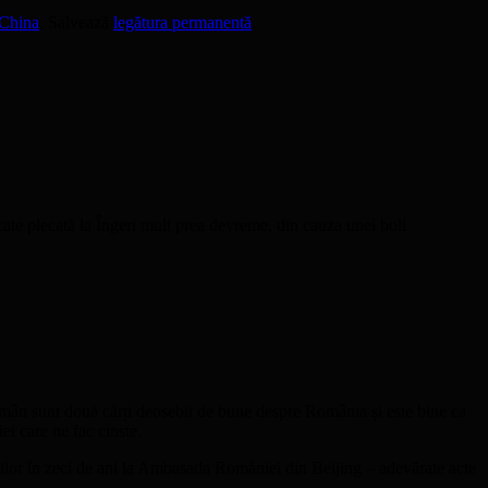
 China
. Salvează
legătura permanentă
.
ate plecată la Îngeri mult prea devreme, din cauza unei boli
omân sunt două cărți deosebit de bune despre România și este bine ca
i care ne fac cinste.
ilor în zeci de ani la Ambasada României din Beijing – adevărate acte