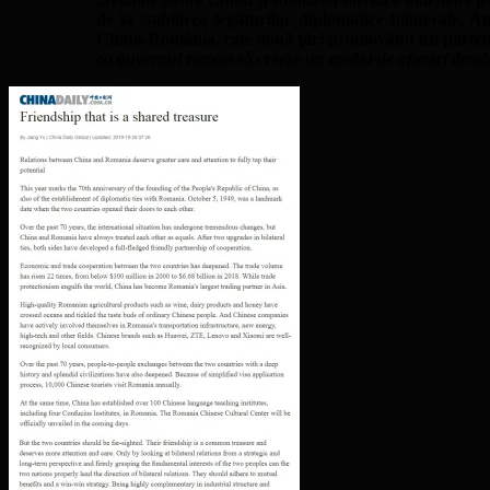
de la stabilirea legăturilor diplomatice bilaterale,
China-România, cele două ţări promovând un parteneri
ca guvernul român să creeze un mediu de afaceri deschis