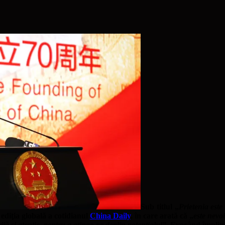
Sub titlul „
Prietenia est
 ediţia globală a cotidianul
China Daily
, în care arată că „
este nevo
jă și atenție, pentru a atinge pe deplin potențialul”
. Evocând împlini