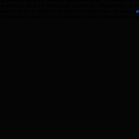
 Ambasadorul Jiang Yu evidenţiază schimbările extraordinare de pe
at pe picior de egalitate, de cooperare prietenoasă. De aceea, „
a
, transparent, corect și nediscriminatoriu pentru întreprinderile chi