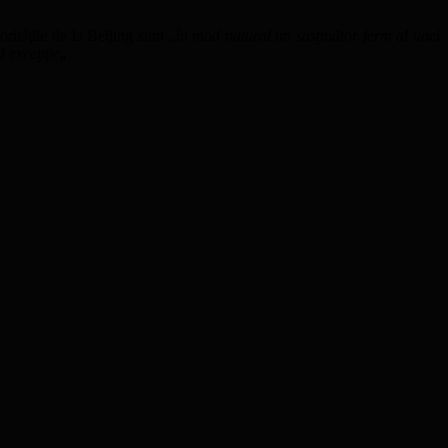
ităţile de la Beijing sunt „
în mod natural un susținător ferm al unei
d excepție
„
.