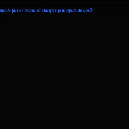
 scena internațională, schimbări care însă nu au afectat relaţia
mbele țări ar trebui să clarifice principiile de bază”
, „
China sperând
neze”
.