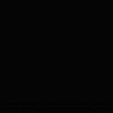
e o comoară împărtășită”
, Ambasadorul R.P. Chineze la Bucureşti,
ie de un nou model în cadrul legăturilor China-România
„, dar şi că
rea celor 70 de ani de la fondarea Republicii Populare Chineze și