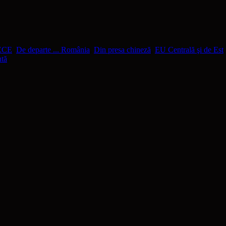
ECE
,
De departe ... România
,
Din presa chineză
,
EU Centrală şi de Est
ntă
.