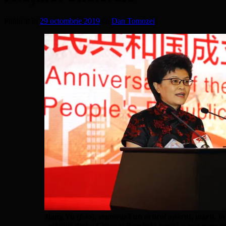
Publicat în
29 octombrie 2019
de
Dan Tomozei
Jiang Yu (
foto
), semnează un articol apărut, marţi, în
„
relațiile dintre China și România merită o mai mare gri