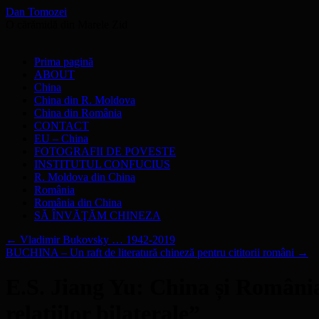
Dan Tomozei
O cărămidă din Marele Zid
Sari
Prima pagină
la
ABOUT
conținut
China
China din R. Moldova
China din România
CONTACT
EU – China
FOTOGRAFII DE POVESTE
INSTITUTUL CONFUCIUS
R. Moldova din China
România
România din China
SĂ ÎNVĂŢĂM CHINEZA
←
Vladimir Bukovsky … 1942-2019
BUCHINA – Un raft de literatură chineză pentru cititorii români
→
E.S. Jiang Yu: China și România „
relațiilor bilaterale”