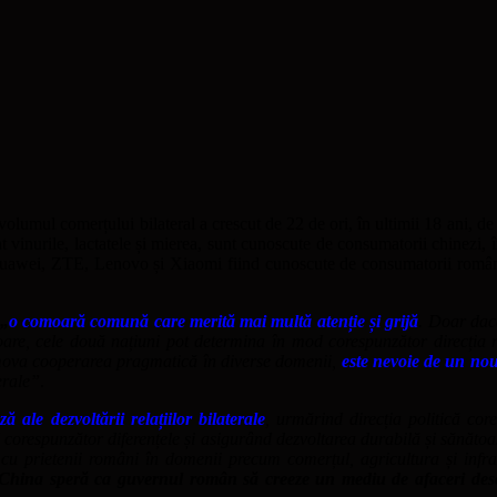
volumul comerțului bilateral a crescut de 22 de ori, în ultimii 18 ani,
 vinurile, lactatele și mierea, sunt cunoscute de consumatorii chinezi, î
, Huawei, ZTE, Lenovo și Xiaomi fiind cunoscute de consumatorii români
„
o comoară comună care merită mai multă atenție și grijă
. Doar dacă
re, cele două națiuni pot determina în mod corespunzător direcția rel
ova cooperarea pragmatică în diverse domenii,
este nevoie de un no
erale”
.
ază
ale dezvoltării relațiilor bilaterale
, urmărind direcția politică cor
orespunzător diferențele și asigurând dezvoltarea durabilă și sănătoasă a
 cu prietenii români în domenii precum comerțul, agricultura și infra
China speră ca guvernul român să creeze un mediu de afaceri deschi