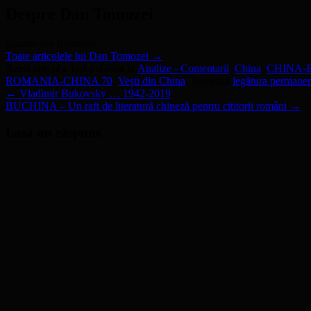
Despre Dan Tomozei
gazetar din România
Toate articolele lui Dan Tomozei
→
Acest articol a fost publicat în
Analize - Comentarii
,
China
,
CHINA-
ROMANIA-CHINA 70
,
Veşti din China
. Salvează
legătura permane
←
Vladimir Bukovsky … 1942-2019
BUCHINA – Un raft de literatură chineză pentru cititorii români
→
Lasă un răspuns