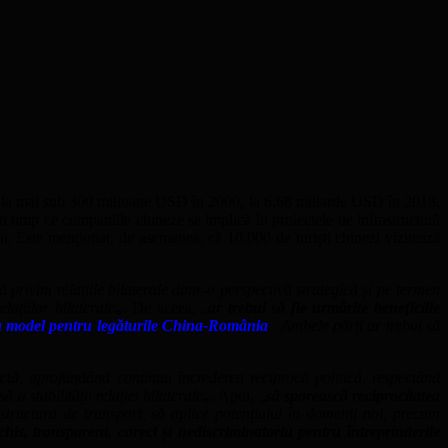
 de la mai sub 300 milioane USD în 2000, la 6,68 miliarde USD în 2018.
n timp ce companiile chineze se implică în proiectele de infrastructură
. Este menționat, de asemenea, că 10.000 de turiști chinezi vizitează
 privim relațiile bilaterale dintr-o perspectivă strategică și pe termen
ațiilor bilaterale
„
. De aceea, „
ar trebui să fie urmărite beneficiile
u model pentru legăturile China-România
. Ambele părți ar trebui să
ectă, aprofundând continuu încrederea reciprocă politică, respectând
 stabilității relaţiei bilaterale
„
. Apoi, „
să sporească reciprocitatea
structura de transport, să aplice potențialul în domenii noi, precum
s, transparent, corect și nediscriminatoriu pentru întreprinderile