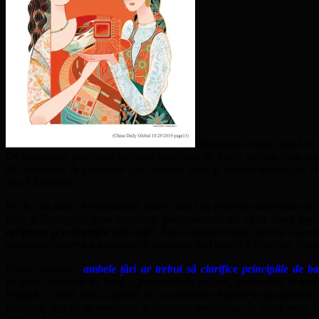
Diplomatul chinez arată că 
De asemenea, produsele agricole românești de înaltă calitate, cum sunt
din România, în proiectele care vizează noile și înaltele tehnologii
anual România.
Pe de altă parte, Ambasadorul chinez arată că prietenia bilaterală este
lung și înțelegând ferm interesele fundamentale ale celor două popoa
reciproce și o strategie win-win”
. Nu în ultimul rând, „
pentru a prom
colaboreze pentru a promova dezvoltarea mai amplă a relațiilor bilat
Pentru aceasta, „
ambele țări ar trebui să clarifice principiile de b
reciproc interesele de bază și preocupările majore, gestionând în mod c
relației
„, China fiind dispusă să „
consolideze legăturile pragmatice
finanțele, îngrijirile medicale și protecția mediului
„
. În acest sens, „