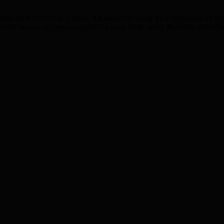
a doua mare economie a lumii, Ambasadorul Jiang Yu a subliniază că autor
ități imense de creștere rapidă cu toate țările lumii, România nefăcân