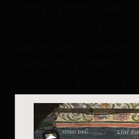
mândriei de a fi români. 
cine sunt, pe toţi cei car
care au învăţat strâmb d
român este o mândrie şi 
care au trăit şi murit pe
popor mereu încercat! (...