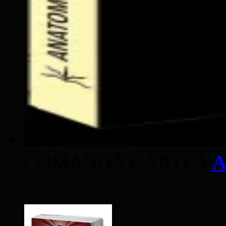
COMANDĂ CARTEA
A
____________________