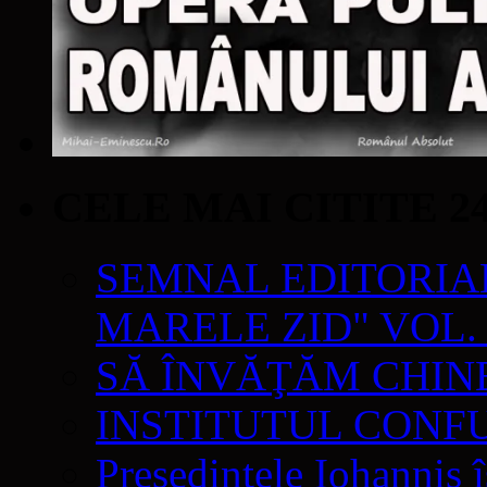
CELE MAI CITITE 2
SEMNAL EDITORIAL 
MARELE ZID" VOL. 
SĂ ÎNVĂŢĂM CHIN
INSTITUTUL CONF
Președintele Iohannis 