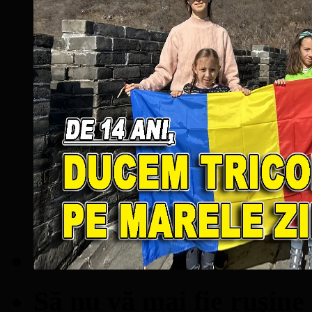
Să nu vă mai fie ruşine