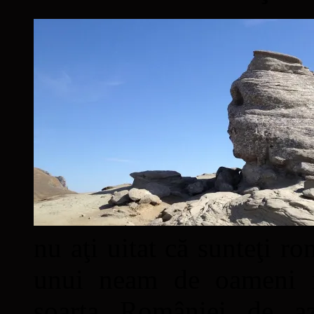
nu aţi uitat că sunteţi ro
unui neam de oameni mâ
soarta României de a