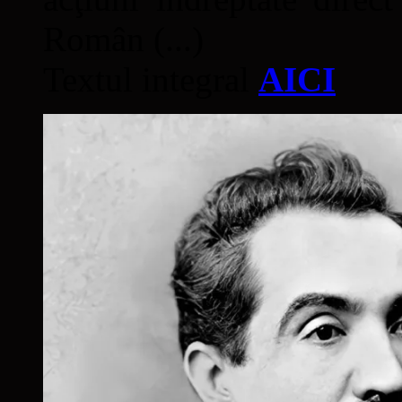
Român (...)
Textul integral
AICI