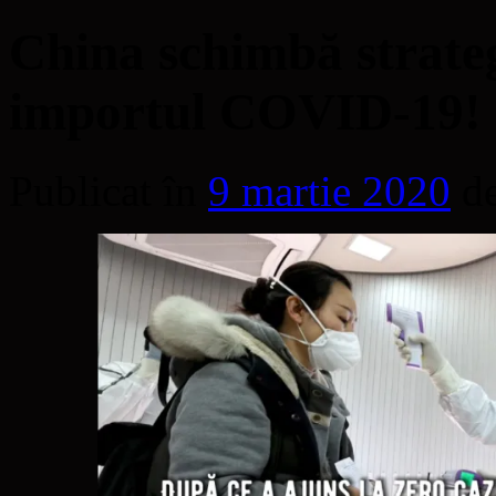
China schimbă strateg
importul COVID-19!
Publicat în
9 martie 2020
d