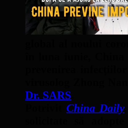
global al noului cor
în luna iunie, China
prevenirea infecțiilo
virusolog Zhong Nan
Dr. SARS
.
Potrivit
China Daily
solicitate să adopte