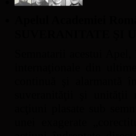
Apelul Academiei Ro
SUVERANITATE ŞI 
Semnatarii acestui Apel, î
internaţionale din ultime
continuă şi alarmantă în
suveranităţii şi unităţi
acţiuni plasate sub semn
unei exagerate „corectit
acţiuni îndreptate direc