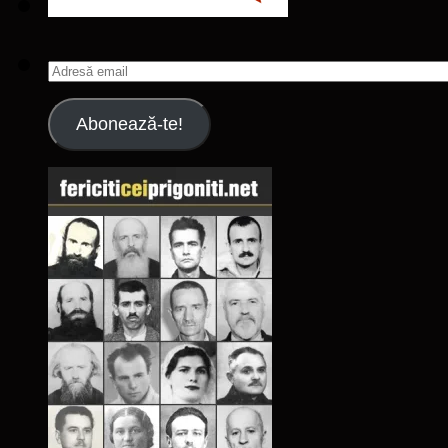
Adresă
email
Abonează-te!