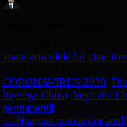
Despre Dan Tomozei
gazetar din România
Toate articolele lui Dan T
Acest articol a fost publicat
CORONAVIRUS 2020
,
Din
Înţelege China
,
Veşti din C
permanentă
.
←
Noaptea miniștrilor analfa