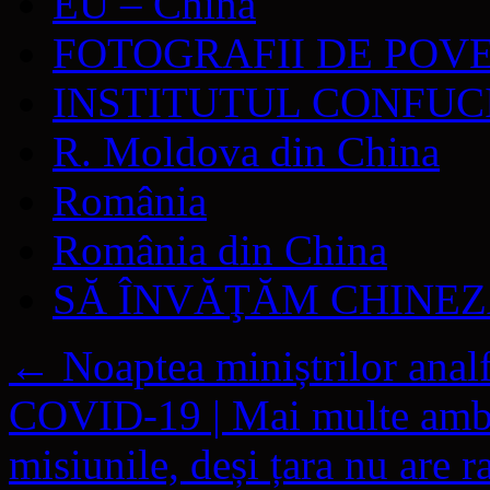
EU – China
FOTOGRAFII DE POV
INSTITUTUL CONFUC
R. Moldova din China
România
România din China
SĂ ÎNVĂŢĂM CHINE
←
Noaptea miniștrilor analfa
COVID-19 | Mai multe amba
misiunile, deși țara nu are 