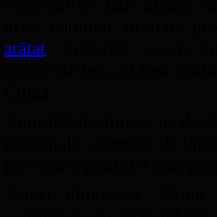
consecutivă fără niciun 
nivel național, în afara p
arătat
, singurele cazuri în
număr de trei, au fost confi
China.
Autoritățile chineze au decla
principale „câmpuri de lupt
prevenire, pentru a păzi porți
Astăzi dimineață, China 
confirmate cu COVID-19, d