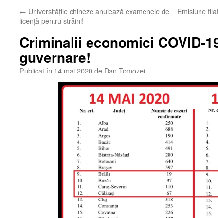
←
Universitățile chineze anulează examenele de
Emisiune fila
licență pentru străini!
Criminalii economici COVID-19
guvernare!
Publicat în
14 mai 2020
de
Dan Tomozei