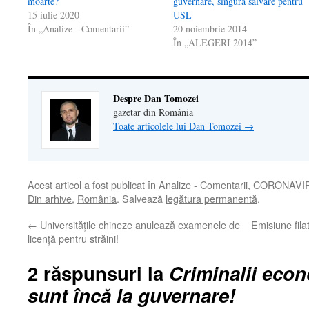
moarte?
guvernare, singura salvare pentru
15 iulie 2020
USL
În „Analize - Comentarii”
20 noiembrie 2014
În „ALEGERI 2014”
Despre Dan Tomozei
gazetar din România
Toate articolele lui Dan Tomozei
→
Acest articol a fost publicat în
Analize - Comentarii
,
CORONAVIR
Din arhive
,
România
. Salvează
legătura permanentă
.
←
Universitățile chineze anulează examenele de
Emisiune fila
licență pentru străini!
2 răspunsuri la
Criminalii eco
sunt încă la guvernare!