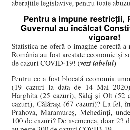
aberațiile legislavive, pentru toate abuz
Pentru a impune restricții, 
Guvernul au încălcat Constitu
vigoare!
Statistica ne oferă o imagine corectă a r
România au fost arestate economic și so
vezi tabelul
de cazuri COVID-19! (
)
Pentru ce a fost blocată economia uno
(19 cazuri la data de 14 Mai 2020),
Harghita (25 cazuri), Sălaj și Olt (52
cazuri), Călărași (67 cazuri)? La fel, î
Prahova, Maramureș, Mehedinți, unde 
100 de cazuri? De asemenea, doar 23 d
au peste 200 de cazuri COVID-19.