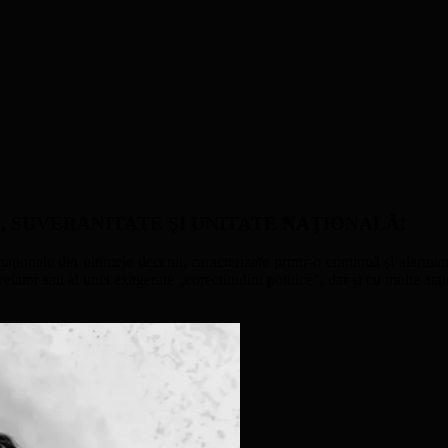
ATE, SUVERANITATE ŞI UNITATE NAŢIONALĂ!
naţionale din ultimele decenii, caracterizate printr-o continuă şi alarmant
ator sau al unei exagerate „corectitudini politice”, dar şi cu multe acţi