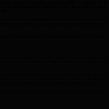
mente străine cu care operează „jurnaliștii” și „analiștii” de la
e problemele interne ale Chinei face parte din amplul proces de
nați!
entru a promova o relație tensionată cu cele două mari puteri de la Est.
rușinos birou de tradus texte apoi depromovat exclusiv interesele altora
grării a fost un intrument folosit atât de staliniști, cât și de promotorii
ea liderilor de la Beijing de după 1949 a făcut ca Macao și Hong Kong să
unt în joc. Dacă au pierdut, în 1949, controlul asupra întregii Chine,
n, se consideră chinezi. Cultural, istoric, identitar, cele două zone sunt
să se dezvolte în partea continentată chineză. Asta în ciuda piedicilor
 preocupat de dezvoltarea companiilor taiwaneze, decât Taiwanul.
ie de americani, o națiune care pe cât este de mare, pe atât de îngust și