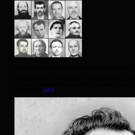
Apelul Academiei Române pentru IDENTIT
Semnatarii acestui Apel, îngrijoraţi de evoluţiile interne şi inter
României, cu multe acţiuni plasate sub semnul globalismului nivel
Textul integral
AICI