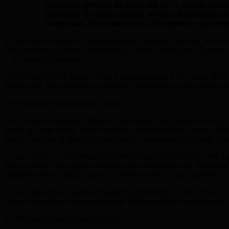
românilor reflectat de presă stă în … spatele presei
București. În aceste condiții, trebuie să înțelegem
manipulare, distorsiune și uni-direcționare a opiniei 
În mod ușor de observat, aceeași politică editorială este dusă și la ad
Dar, patronatul și sursele de informare, traduse și deloc puse în conta
… pe spatele României.
Când citești un text despre China și cu greu găsești și alte opinii decât 
democrației. Dacă staliniștii au dispărut, democrații au rămas singuri 
Să revenim la Hong Kong și Taiwan.
Potrivit legilor naționale chineze și acordurilor internaționale în vig
revină la patria mamă, după secole de ocupație străină. Situația Taiw
măcar Taiwanul să rămână un permanent argument pentru a băga bățul pr
Ce pare că nu vor să înțeleagă occidentalii specialiști în China este fap
una și aceeași. Sub aspect economic și al nivelului de trai, diferențe
administrative și politice impuse de decidenții de la Taipei, puternic
Că ne aflăm într-un spectacol mediatic instrumentat cu țintă China, ne a
eronat tranșează mai toate problemele. Iată o probă de manipulare cu titl
Pe Wikipedia românii sunt informați că: