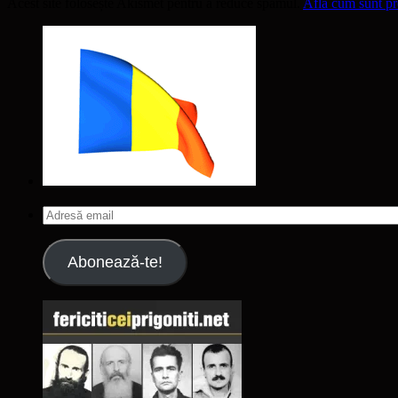
Acest site folosește Akismet pentru a reduce spamul.
Află cum sunt pro
Adresă
email
Abonează-te!