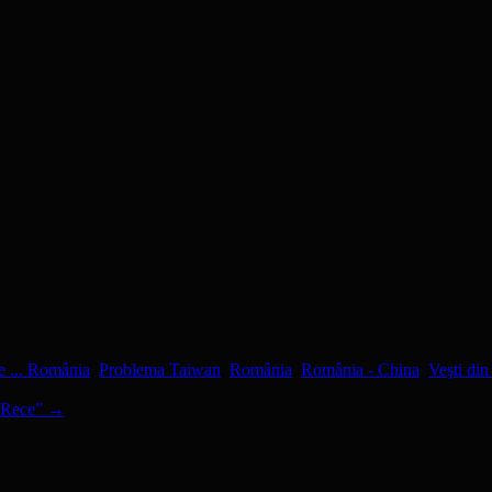
e ... România
,
Problema Taiwan
,
România
,
România - China
,
Veşti di
i Rece”
→