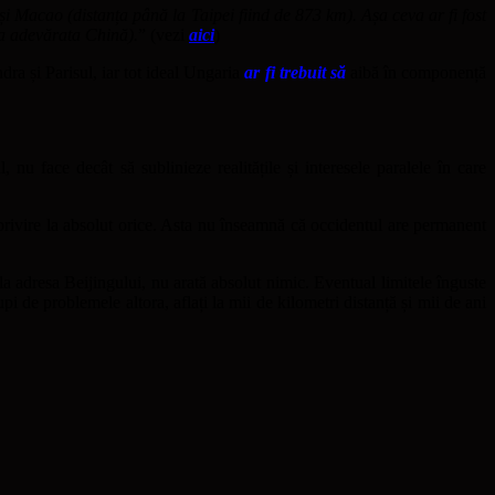
 Macao (distanța până la Taipei fiind de 873 km). Așa ceva ar fi fost
 ca adevărata Chină).
” (vezi
aici
)
a și Parisul, iar tot ideal Ungaria
ar fi trebuit să
aibă în componență
u face decât să sublinieze realitățile și interesele paralele în care
privire la absolut orice. Asta nu înseamnă că occidentul are permanent
 la adresa Beijingului, nu arată absolut nimic. Eventual limitele înguste
upi de problemele altora, aflați la mii de kilometri distanță și mii de ani