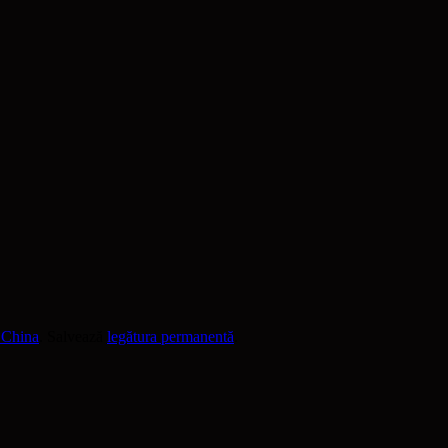
n China
. Salvează
legătura permanentă
.