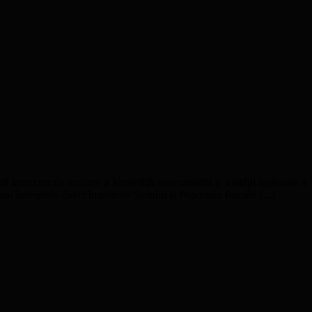
ă încercare de erodare a identităţii, suveranităţii şi unităţii naţionale a
uni îndreptate direct împotriva Statului şi Poporului Român (...)