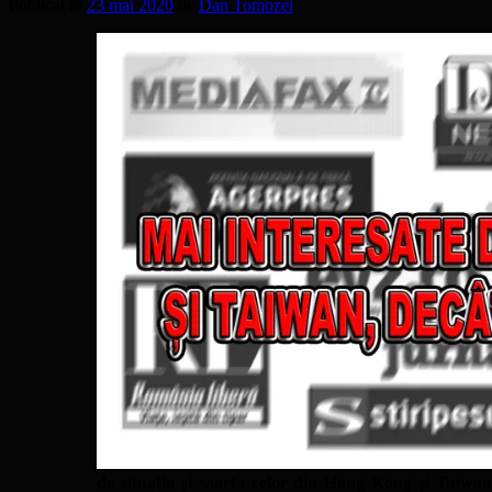
Publicat în
23 mai 2020
de
Dan Tomozei
de situația și soarta celor din Hong Kong și Taiwan