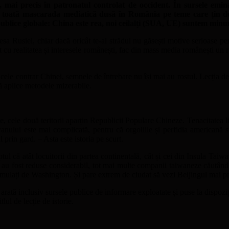
, mai precis în patronatul controlat de occident. În sursele emina
 că toată mascarada mediatică dusă în România pe teme care țin d
publice globale: China este rea, noi ceilalți (SUA, UE) suntem minu
resa Rusiei, chiar dacă oricât te-ai strădui nu găsești motive serioase p
ct cu realitatea și interesele românești, fac din mass media românești un 
cele contrar Chinei, semnele de întrebare nu își mai au rostul. Lecția deni
să aplice metodele mizerabile.
oare, cele două teritorii aparțin Republicii Populare Chineze. Tenacitat
anului este mai complicată, pentru că orgoliile și perfidia americană s
in gard. – Asta este istoria pe scurt.
tul că atât locuitorii din partea continentală, cât și cei din Insula Taiwa
le au fost reduse considerabil, tot mai multe companii taiwaneze căutând 
 stimulați de Washington. Și pare extrem de ciudat să vezi Beijingul mai
rată inclusiv sursele publice de informare exploatate și puse la dispoziț
ul de lecție de istorie.