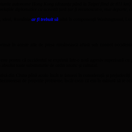
unile autonome Hong Kong (distanța până la Taipei fiind de 811 km) și
relațiile diplomatice cu această țară (ar fi recunoscut-o, mai departe,
ie, ideal, România
ar fi trebuit să
aibă în componență Washingtonul, Londr
at în aceste zile de presa românească aflată sub control occidental, n
 este pentru că occidentul se exprimă într-o notă agresiv superioară cu 
absolut toate substraturile de ordin istoric și cultural.
ativă din China până acolo încât te lansezi în considerații și prejudecăți
 dezinteresat de propriile probleme, încât crezi că ești în măsură să te oc