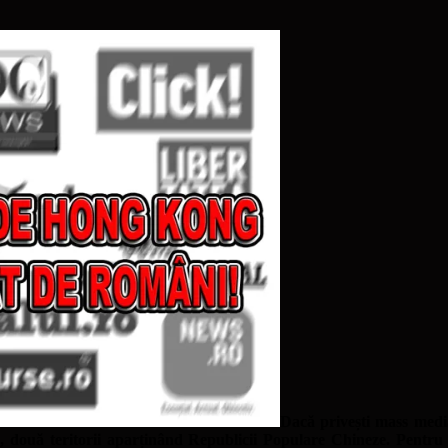
Dacă privești mass media
, două teritorii aparținând Republicii Populare Chineze. Pentru c