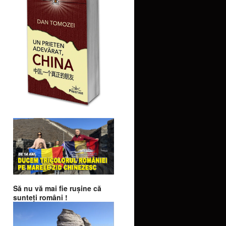
Să nu vă mai fie ruşine că
sunteţi români !