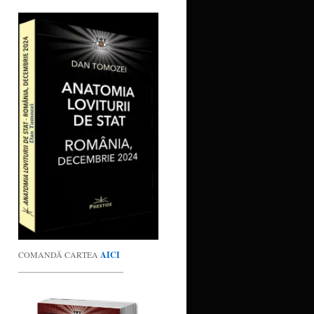
COMANDĂ CARTEA
AICI
_________________________