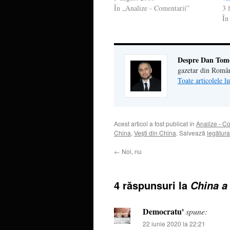
În „Analize - Comentarii”
3 
În
Despre Dan Tom
gazetar din Româ
Toate articolele 
Acest articol a fost publicat în
Analize - C
China
,
Veşti din China
. Salvează
legătur
←
Noi, nu
4 răspunsuri la
China a 
Democratu'
spune:
22 iunie 2020 la 22:21