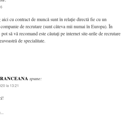
16
 aici cu contract de muncă sunt în relație directă fie cu un
o companie de recrutare (sunt câteva mii numai în Europa). În
e pot să vă recomand este căutați pe internet site-urile de recrutare
avoastră de specialitate.
PRANCEANA
spune:
020 la 13:21
i!
...