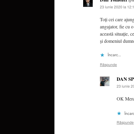
23 iunie 2020 la 12:
Toți cei care ajung
angajator, fie cu 
această situație, c
și domeniul dumne
Încarc...
Răspunde
DAN S
23 iunie 2
OK Merc
Încarc
Răspunde