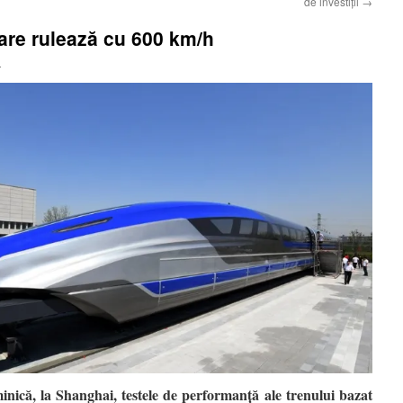
de investiții
→
care rulează cu 600 km/h
i
nică, la Shanghai, testele de performanță ale trenului bazat