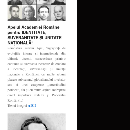
Apelul Academiei Române
pentru IDENTITATE,
SUVERANITATE ŞI UNITATE
NAŢIONALĂ!
Semnatarii acestui Apel, îngrijoraţi de
evoluţiile interne şi internaţionale din
ultimele decenii, caracterizate printr-o
continuă şi alarmantă încercare de erodare
a identităţii, suveranităţii şi unităţii
naţionale a României, cu multe acţiuni
plasate sub semnul globalismului nivelator
sau al unei exagerate „corectitudini
politice”, dar şi cu multe acţiuni îndreptate
direct împotriva Statului şi Poporului
Român (...)
Textul integral
AICI