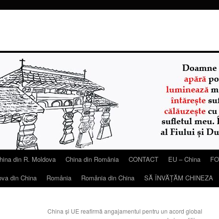
hina din R. Moldova
China din România
CONTACT
EU – China
FO
ova din China
România
România din China
SĂ ÎNVĂŢĂM CHINEZA
China și UE reafirmă angajamentul pentru un acord global