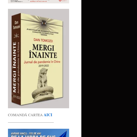
COMANDĂ CARTEA
AICI
_________________________