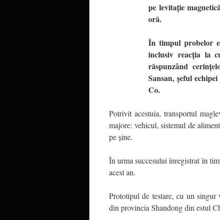
pe levitație magnetic
oră.
În timpul probelor e
inclusiv reacția la c
răspunzând cerințelo
Sansan, șeful echipe
Co.
Potrivit acestuia, transportul magl
majore: vehicul, sistemul de alimen
pe șine.
În urma succesului înregistrat în ti
acest an.
Prototipul de testare, cu un singu
din provincia Shandong din estul Ch