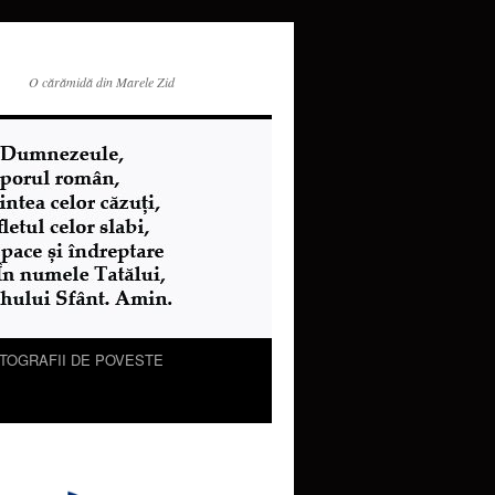
O cărămidă din Marele Zid
TOGRAFII DE POVESTE