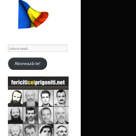
Adresă
email
Abonează-te!