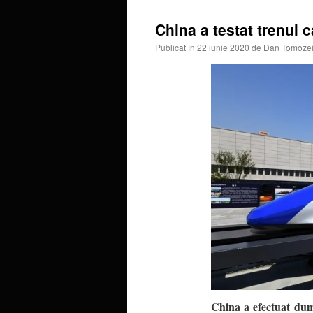
China a testat trenul 
Publicat în
22 iunie 2020
de
Dan Tomoze
China a efectuat dumi