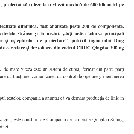
ă, proiectat să ruleze la o viteză maximă de 600 kilometri pe
fectuate duminică, fost analizate peste 200 de componente,
urbelele strânse și la urcări, „toți indici tehnici principali
r și așteptărilor de proiectare”, potrivit inginerului Ding
i de cercetare și dezvoltare, din cadrul CRRC Qingdao Sifang
ev de mare viteză este un sistem de cuplaj format din patru părți
tare cu tracțiune, comunicarea cu control de operare și menținerea
mpul testelor, compania a anunțat că va demara producția de linie în
r vagon, este consturit de Compania de căi ferate Qingdao Sifang,
inei.