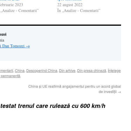
februarie 2023
22 august 2022
 „Analize - Comentarii”
În „Analize - Comentarii”
ozei
nia
lui Dan Tomozei
→
omentarii
,
China
,
Descoperind China
,
Din arhive
,
Din presa chineză
,
Înţelege
a permanentă
.
China și UE reafirmă angajamentul pentru un acord global
de investiții
→
testat trenul care rulează cu 600 km/h