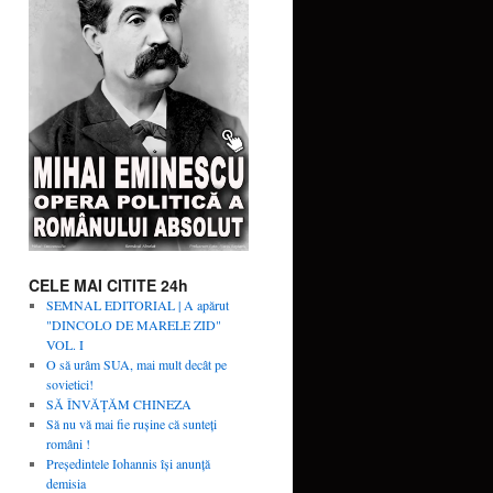
CELE MAI CITITE 24h
SEMNAL EDITORIAL | A apărut
"DINCOLO DE MARELE ZID"
VOL. I
O să urâm SUA, mai mult decât pe
sovietici!
SĂ ÎNVĂŢĂM CHINEZA
Să nu vă mai fie rușine că sunteți
români !
Președintele Iohannis își anunță
demisia