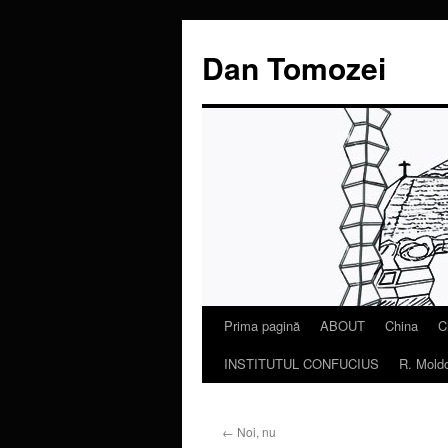
Dan Tomozei
Prima pagină
ABOUT
China
C
Sari
INSTITUTUL CONFUCIUS
R. Mold
la
conținut
←
Noi, nu