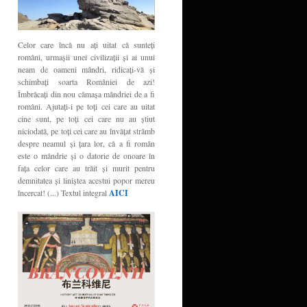
Celor care încă nu aţi uitat că sunteţi
români, urmaşii unei civilizaţii şi ai unui
neam de oameni mândri, ridicaţi-vă şi
schimbaţi soarta României de azi!
Îmbrăcaţi din nou cămaşa mândriei de a fi
români. Ajutaţi-i pe toţi cei care au uitat
cine sunt, pe toţi cei care nu au ştiut
niciodată, pe toţi cei care au învăţat strâmb
despre neamul şi ţara lor, că a fi român
este o mândrie şi o datorie de onoare în
faţa celor care au trăit şi murit pentru
demnitatea şi liniştea acestui popor mereu
încercat! (...) Textul integral
AICI