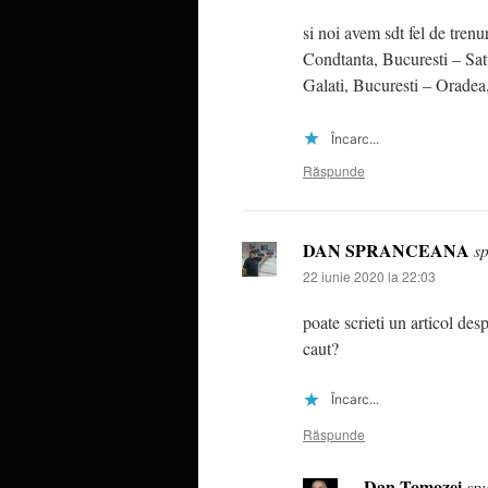
si noi avem sdt fel de tren
Condtanta, Bucuresti – Sat
Galati, Bucuresti – Oradea
Încarc...
Răspunde
DAN SPRANCEANA
s
22 iunie 2020 la 22:03
poate scrieti un articol des
caut?
Încarc...
Răspunde
Dan Tomozei
sp