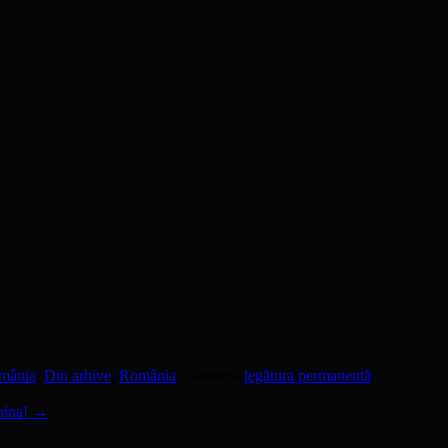
omânia
,
Din arhive
,
România
. Salvează
legătura permanentă
.
hina!
→