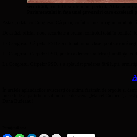
securității, cu toții suntem în pericol. Abia acum 
Parlamentului în fața unei guvernări care excelează pr
Astăzi, odată cu Congresul Cârpelor, cu întronarea imaginii umilinței î
De astăzi, oficial, noua securitate a preluat controlul total în politică, 
La Congresul Cârpelor PSD s-a intonat imnul clasei politice românești:
La Congresul Cârpelor PSD, pentru a demonstra frica și umilința, vorbi
La Congresul Cârpelor PSD, s-a aplaudat predarea fără luptă, armistiți
A
În uralele aplaudacilor eviscerați de ultima fărămân de orgoliu și demn
președinte al partidului sub numele de scenă „Marcel Ciolacu”, acest 
Dana Budeanu!
Partajează asta: