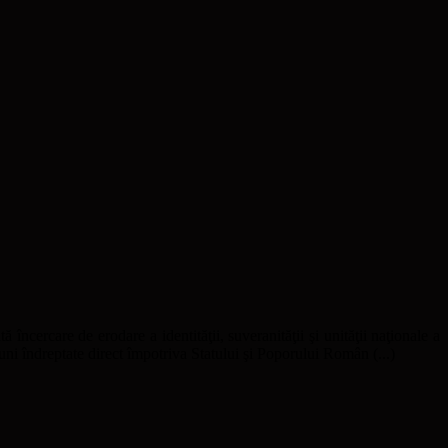
ă încercare de erodare a identităţii, suveranităţii şi unităţii naţionale a
uni îndreptate direct împotriva Statului şi Poporului Român (...)