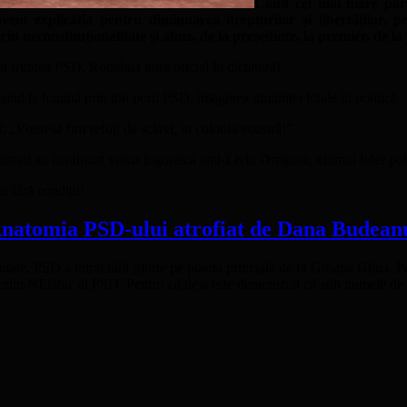
Când cel mai mare part
avem explicația pentru diminuarea drepturilor și libertăților, 
in neconstituționalitate și abuz, de la președinte, la premier, de l
n fruntea PSD, România intră oficial în dictatură!
ieșind la lumină prin toți porii PSD, imaginea umilinței totale în politică.
 „Vrem să fim șefuți de sclavi, în colonia voastră!”
torii au continuat voma logoreică anti-Liviu Dragnea, ultimul lider pol
u fără condiții!
natomia PSD-ului atrofiat de Dana Budean
itate, PSD a intrat fără glorie pe poarta princială de la Groapa Glina. 
prim NEtătuc al PSD. Pentru că deja este demonstrat că sub numele de sc