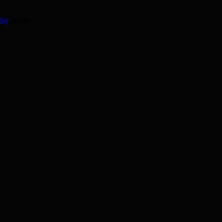
log
spune:
.