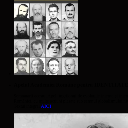
Apelul Academiei Române pentru IDENTIT
Semnatarii acestui Apel, îngrijoraţi de evoluţiile interne şi inter
României, cu multe acţiuni plasate sub semnul globalismului nivel
Textul integral
AICI