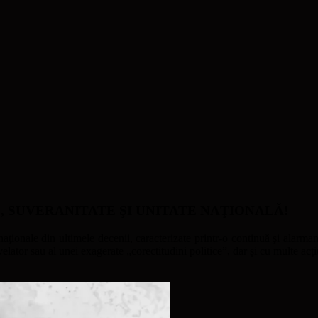
ATE, SUVERANITATE ŞI UNITATE NAŢIONALĂ!
naţionale din ultimele decenii, caracterizate printr-o continuă şi alarmant
ator sau al unei exagerate „corectitudini politice”, dar şi cu multe acţi