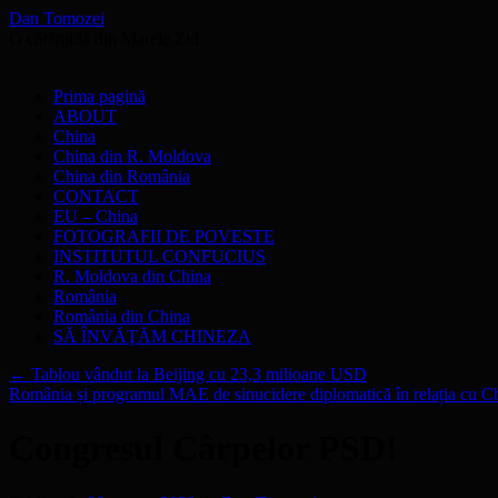
Dan Tomozei
O cărămidă din Marele Zid
Sari
Prima pagină
la
ABOUT
conținut
China
China din R. Moldova
China din România
CONTACT
EU – China
FOTOGRAFII DE POVESTE
INSTITUTUL CONFUCIUS
R. Moldova din China
România
România din China
SĂ ÎNVĂŢĂM CHINEZA
←
Tablou vândut la Beijing cu 23,3 milioane USD
România și programul MAE de sinucidere diplomatică în relația cu C
Congresul Cârpelor PSD!