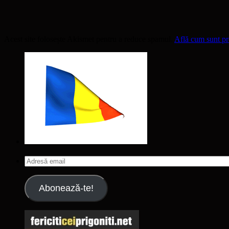
Acest site folosește Akismet pentru a reduce spamul.
Află cum sunt pro
Adresă
email
Abonează-te!