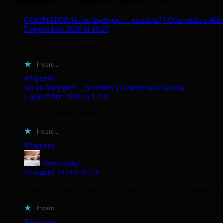
3 răspunsuri la
Congresul Cârpelor PSD!
COLIMATOR.Voi nu înțelegeți … pesediști! | Octavpelin's Web
5 septembrie 2020 la 16:27
[…] Congresul Cârpelor PSD! […]
Încarc...
Răspunde
Voi nu înțelegeți … pesediști! | Octavpelin's Weblog
spune:
1 septembrie 2020 la 17:02
[…] Congresul Cârpelor PSD! […]
Încarc...
Răspunde
Democratu`
spune:
23 august 2020 la 05:16
Poate ca un bine meritat 4,7 % ii lasa la Poarta Parlamentului…
Încarc...
Răspunde