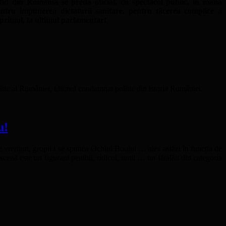
id din România se predă oficial, cu spectacol public, în mâna
pentru impunerea dictaturii sanitare, pentru tăcerea complice a
a primul, la ultimul parlamentar!
itic al României, ultimul condamnat politic din istoria României.
u!
Pe vremuri, gropii i se spunea Ochiul Boului … ales astăzi în funcția de
enă este un figurant penibil, ridicol, umil … un fătălău din categoria