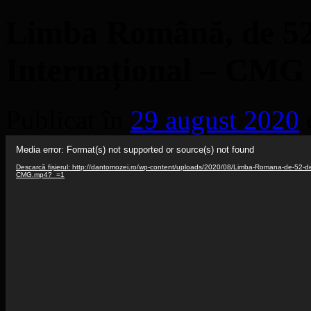
Limba Română, de 52 
Internațional – CMG
Publicat în
29 august 2020
Player
Media error: Format(s) not supported or source(s) not found
video
Descarcă fișierul: http://dantomozei.ro/wp-content/uploads/2020/08/Limba-Romana-de-52-de-
CMG.mp4?_=1