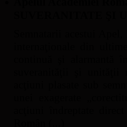
Apelul Academiei Ro
SUVERANITATE ŞI 
Semnatarii acestui Apel, î
internaţionale din ultime
continuă şi alarmantă în
suveranităţii şi unităţi
acţiuni plasate sub semn
unei exagerate „corectit
acţiuni îndreptate direc
Român (...)