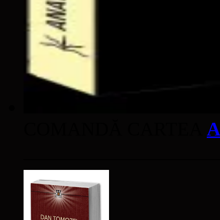
COMANDĂ CARTEA
A
____________________