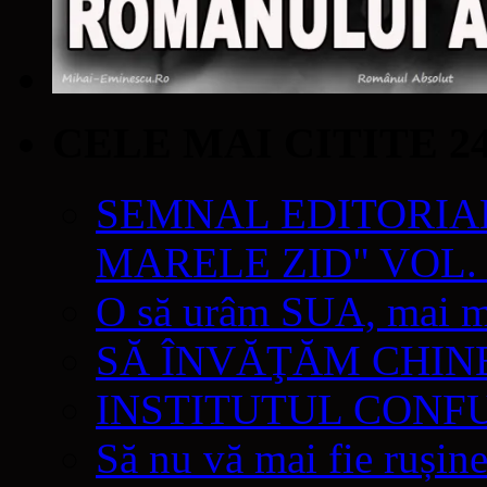
CELE MAI CITITE 2
SEMNAL EDITORIAL 
MARELE ZID" VOL. 
O să urâm SUA, mai mul
SĂ ÎNVĂŢĂM CHIN
INSTITUTUL CONF
Să nu vă mai fie rușine