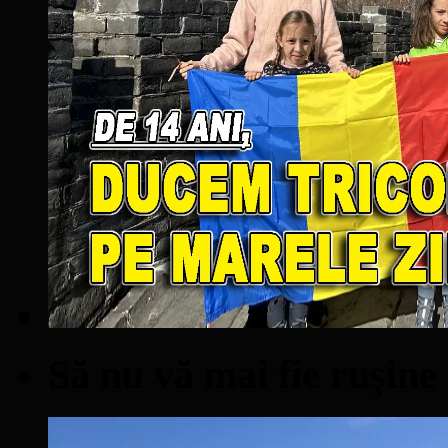
Să nu vă mai fie ruşine