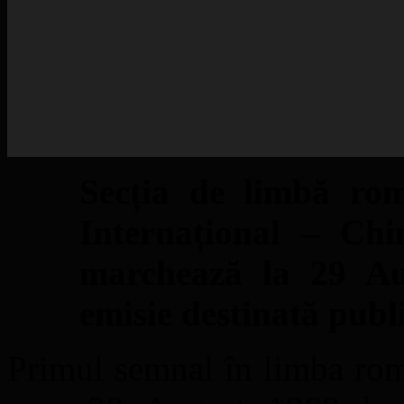
Secția de limbă ro
Internațional – C
marchează la 29 Au
emisie destinată publ
Primul semnal în limba rom