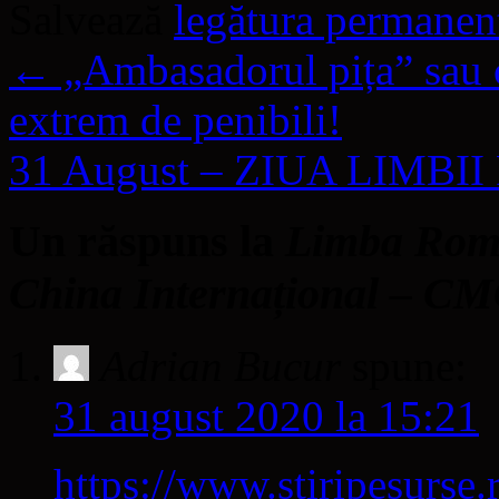
Salvează
legătura permanen
←
„Ambasadorul pița” sau 
extrem de penibili!
31 August – ZIUA LIMB
Un răspuns la
Limba Româ
China Internațional – C
Adrian Bucur
spune:
31 august 2020 la 15:21
https://www.stiripesurse.