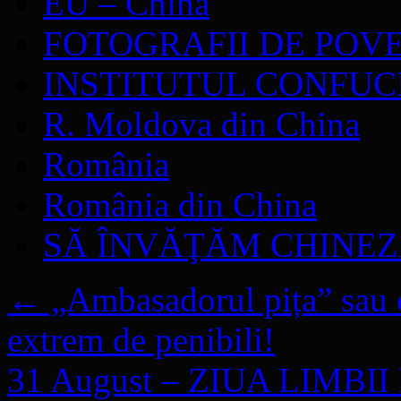
EU – China
FOTOGRAFII DE POV
INSTITUTUL CONFUC
R. Moldova din China
România
România din China
SĂ ÎNVĂŢĂM CHINE
←
„Ambasadorul pița” sau 
extrem de penibili!
31 August – ZIUA LIMB