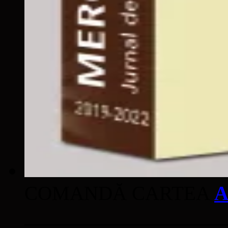
COMANDĂ CARTEA
A
____________________