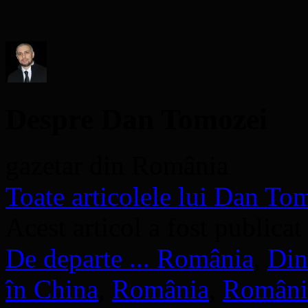
nouă)
nouă)
deschide
într-
o
fereastră
nouă)
Despre Dan Tomozei
gazetar din România
Toate articolele lui Dan T
Acest articol a fost publicat
De departe ... România
,
Din
în China
,
România
,
Români