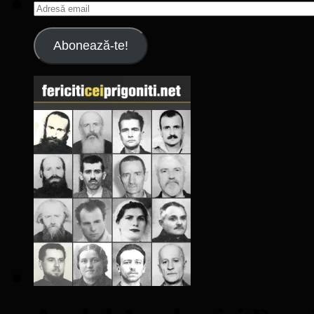
Adresă
email
Abonează-te!