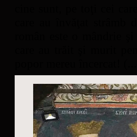
cine sunt, pe toţi cei car
care au învăţat strâmb d
român este o mândrie şi 
care au trăit şi murit pe
popor mereu încercat! (...