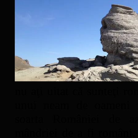
nu aţi uitat că sunteţi ro
unui neam de oameni mâ
soarta României de a
mândriei de a fi români. 