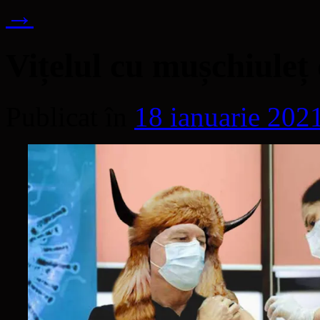
→
Vițelul cu mușchiuleț 
Publicat în
18 ianuarie 202