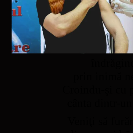
îndrăgin
prin inimă ne
Croindu-şi cu 
cânta dintr-un 
– Veniţi să fură