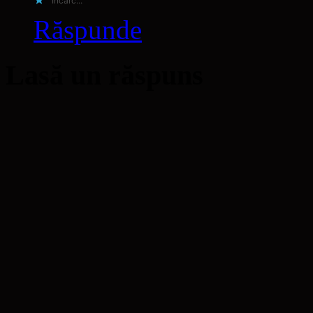
Încarc...
Răspunde
Lasă un răspuns