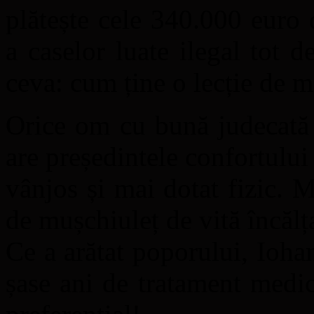
plătește cele 340.000 euro 
a caselor luate ilegal tot d
ceva: cum ține o lecție de me
Orice om cu bună judecată ș
are președintele confortului
vânjos și mai dotat fizic. M
de mușchiuleț de vită încălț
Ce a arătat poporului, Ioh
șase ani de tratament medic