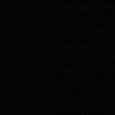
din case și bă
tot căutați, pân
ce vrea să salveze 
– Stăpâne, zicea
poporul nu m
Mai bine abat
Spre pesediși ș
Vițelul trece
schia printre a
ținând în culc