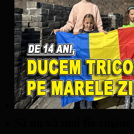
Să nu vă mai fie ruşine