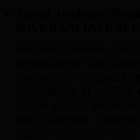
Apelul Academiei Ro
SUVERANITATE ŞI 
Semnatarii acestui Apel, î
internaţionale din ultime
continuă şi alarmantă în
suveranităţii şi unităţi
acţiuni plasate sub semn
unei exagerate „corectit
acţiuni îndreptate direc