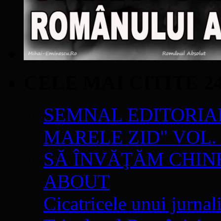
CELE MAI CITITE 2
SEMNAL EDITORIAL 
MARELE ZID" VOL. 
SĂ ÎNVĂŢĂM CHIN
ABOUT
Cicatricele unui jurnal