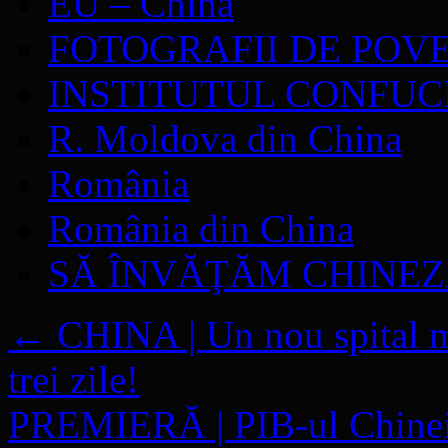
EU – China
FOTOGRAFII DE POV
INSTITUTUL CONFUC
R. Moldova din China
România
România din China
SĂ ÎNVĂŢĂM CHINE
←
CHINA | Un nou spital m
trei zile!
PREMIERĂ | PIB-ul Chinei a