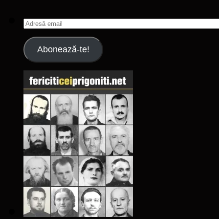
Adresă
email
Abonează-te!