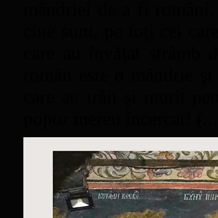
mândriei de a fi români. 
cine sunt, pe toţi cei car
care au învăţat strâmb d
român este o mândrie şi 
care au trăit şi murit pe
popor mereu încercat! (...