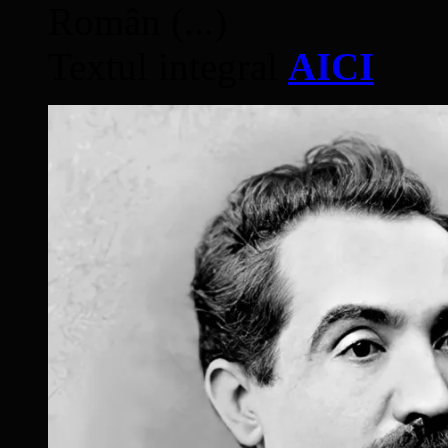
Român (...)
Textul integral
AICI