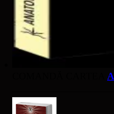
COMANDĂ CARTEA
A
____________________