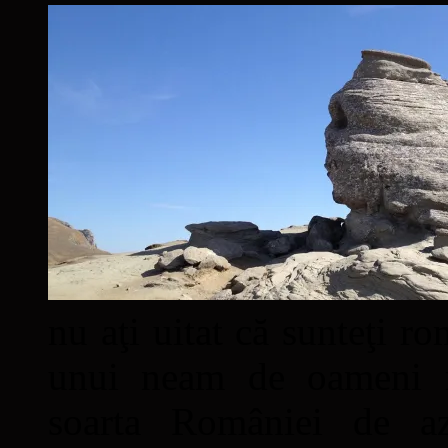
nu aţi uitat că sunteţi ro
unui neam de oameni mâ
soarta României de a