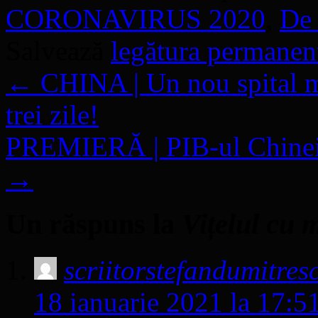
CORONAVIRUS 2020
,
De 
Salvează
legătura permanen
←
CHINA | Un nou spital m
trei zile!
PREMIERĂ | PIB-ul Chinei a
→
Un răspuns la
Vițelul cu 
scriitorstefandumitre
18 ianuarie 2021 la 17:5