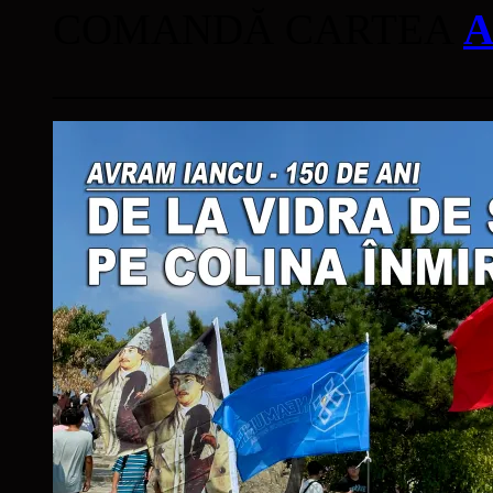
COMANDĂ CARTEA
A
____________________