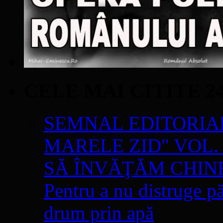
CELE MAI CITITE 2
SEMNAL EDITORIAL 
MARELE ZID" VOL. 
SĂ ÎNVĂŢĂM CHIN
Pentru a nu distruge pă
drum prin apă