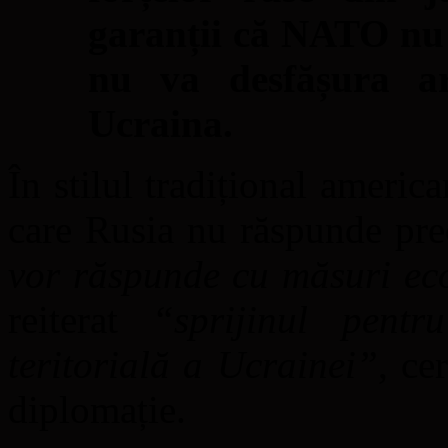
garanții că NATO nu s
nu va desfășura a
Ucraina.
În stilul tradițional americ
care Rusia nu răspunde pre
vor răspunde cu măsuri ec
reiterat
“sprijinul pentr
teritorială a Ucrainei”
, ce
diplomație.