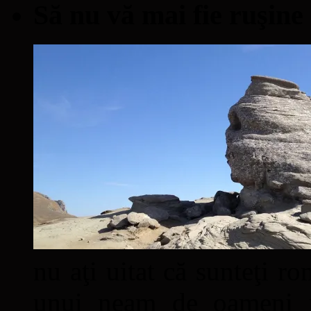
Să nu vă mai fie ruşine
nu aţi uitat că sunteţi ro
unui neam de oameni mâ