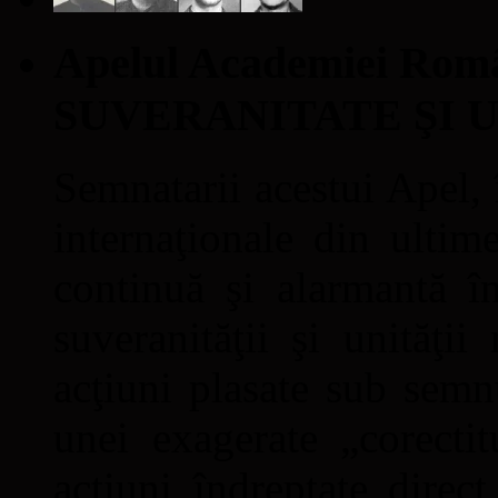
Apelul Academiei Ro
SUVERANITATE ŞI 
Semnatarii acestui Apel, î
internaţionale din ultime
continuă şi alarmantă în
suveranităţii şi unităţi
acţiuni plasate sub semn
unei exagerate „corectit
acţiuni îndreptate direc