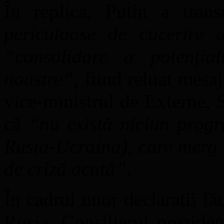
În replica, Putin a tr
periculoase de cucerire a
“consolidare a potențial
noastre”
, fiind reluat mesa
vice-ministrul de Externe, 
că
“nu există niciun progre
Rusia-Ucraina), care merg 
de criză acută”
.
În cadrul unor declarații f
Rusia, Consilierul prezide