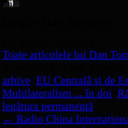
Despre Dan Tomozei
gazetar din România
Toate articolele lui Dan T
Acest articol a fost publicat
arhive
,
EU Centrală şi de Es
Multilateralism ... în doi
,
Ră
legătura permanentă
.
←
Radio China Internaționa