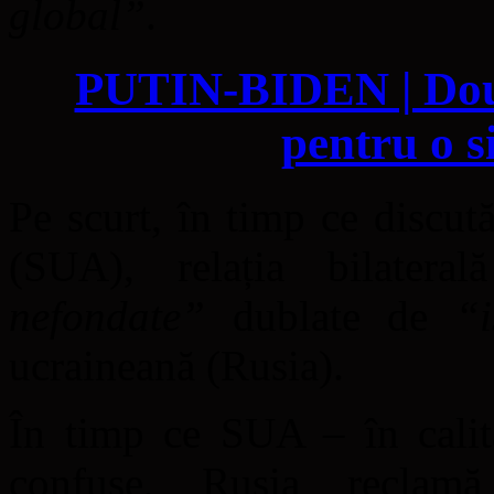
global”
.
PUTIN-BIDEN | Două
pentru o s
Pe scurt, în timp ce discu
(SUA), relația bilater
nefondate”
dublate de
“i
ucraineană (Rusia).
În timp ce SUA – în cali
confuse, Rusia recla