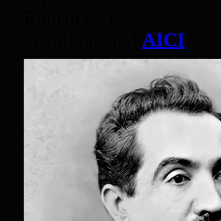
Român (...)
Textul integral
AICI