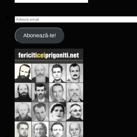
Adresă
email
Abonează-te!