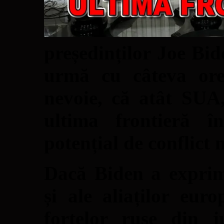
președinților Joe Bid
urmă cu câteva ore
nevoie, că atât SUA
ultima frontieră în
potențial de conflict m
Dacă Biden a exprim
și ale aliaților eur
forțelor ruse din j