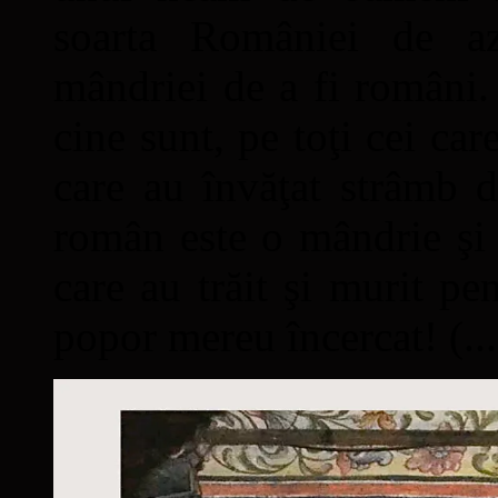
soarta României de a
mândriei de a fi români. 
cine sunt, pe toţi cei car
care au învăţat strâmb d
român este o mândrie şi 
care au trăit şi murit pe
popor mereu încercat! (...