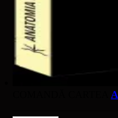
COMANDĂ CARTEA
A
____________________