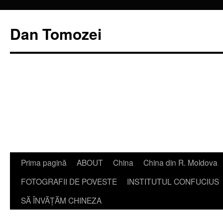
Dan Tomozei
Sari
Prima pagină
ABOUT
China
China din R. Moldova
la
FOTOGRAFII DE POVESTE
INSTITUTUL CONFUCIUS
conținut
SĂ ÎNVĂŢĂM CHINEZA