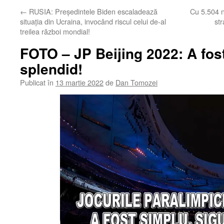
←
RUSIA: Președintele Biden escaladează
Cu 5.504 n
situația din Ucraina, invocând riscul celui de-al
str
treilea război mondial!
FOTO – JP Beijing 2022: A fost
splendid!
Publicat în
13 martie 2022
de
Dan Tomozei