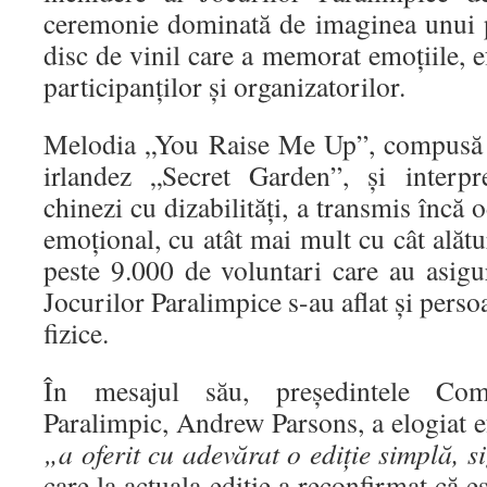
ceremonie dominată de imaginea unui p
disc de vinil care a memorat emoțiile, e
participanților și organizatorilor.
Melodia „You Raise Me Up”, compusă 
irlandez „Secret Garden”, și interpr
chinezi cu dizabilități, a transmis încă
emoțional, cu atât mai mult cu cât alătur
peste 9.000 de voluntari care au asigu
Jocurilor Paralimpice s-au aflat și perso
fizice.
În mesajul său, președintele Comit
Paralimpic, Andrew Parsons, a elogiat ef
„a oferit cu adevărat o ediție simplă, 
care la actuala ediție a reconfirmat că 