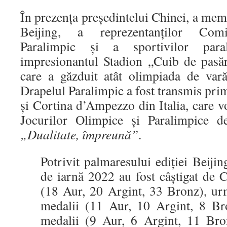
În prezența președintelui Chinei, a mem
Beijing, a reprezentanților Comit
Paralimpic și a sportivilor para
impresionantul Stadion „Cuib de pasă
care a găzduit atât olimpiada de vară
Drapelul Paralimpic a fost transmis pri
și Cortina d’Ampezzo din Italia, care v
Jocurilor Olimpice și Paralimpice d
„Dualitate, împreună”
.
Potrivit palmaresului ediției Beijin
de iarnă 2022 au fost câștigat de 
(18 Aur, 20 Argint, 33 Bronz), ur
medalii (11 Aur, 10 Argint, 8 B
medalii (9 Aur, 6 Argint, 11 Bron