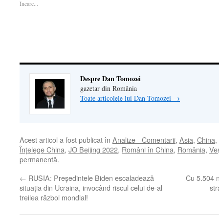
Încarc...
o
fereastră
o
nouă)
unui
fereastră
nouă)
fereastră
prieten(Se
nouă)
nouă)
deschide
într-
o
fereastră
nouă)
Despre Dan Tomozei
gazetar din România
Toate articolele lui Dan Tomozei
→
Acest articol a fost publicat în
Analize - Comentarii
,
Asia
,
China
,
Înţelege China
,
JO Beijing 2022
,
Români în China
,
România
,
Veş
permanentă
.
←
RUSIA: Președintele Biden escaladează
Cu 5.504 n
situația din Ucraina, invocând riscul celui de-al
str
treilea război mondial!