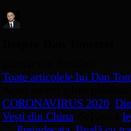
o
fereastră
nouă)
Despre Dan Tomozei
gazetar din România
Toate articolele lui Dan T
Acest articol a fost publicat
CORONAVIRUS 2020
,
Din
Veşti din China
. Salvează
l
←
Prejudecata. Boală cu tr