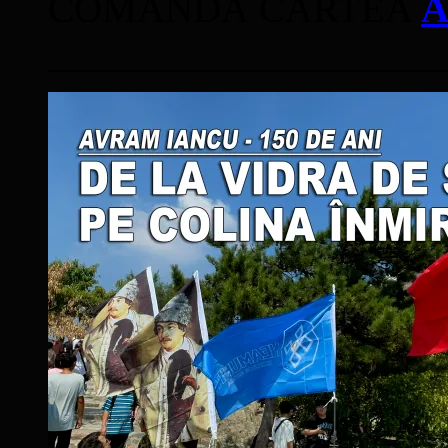
COMANDĂ CARTEA
A
____________________