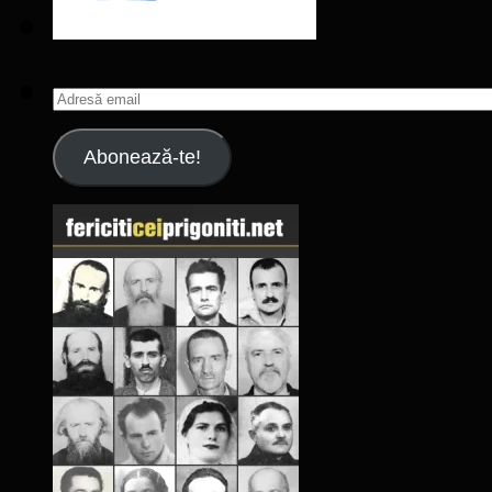
Adresă
email
Abonează-te!