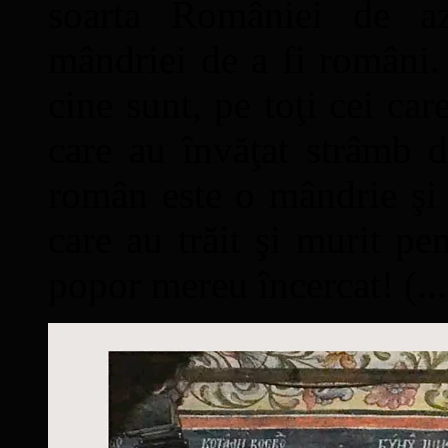
soarta României de a
mândriei de a fi români. 
cine sunt, pe toţi cei car
care au învăţat strâmb d
român este o mândrie şi 
care au trăit şi murit pe
popor mereu încercat! (...