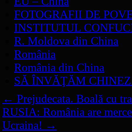
EU – China
FOTOGRAFII DE POV
INSTITUTUL CONFUC
R. Moldova din China
România
România din China
SĂ ÎNVĂŢĂM CHINE
←
Prejudecata. Boală cu tr
RUSIA: România are mercena
Ucraina!
→