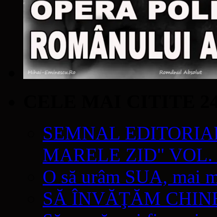
CELE MAI CITITE 2
SEMNAL EDITORIAL 
MARELE ZID" VOL. 
O să urâm SUA, mai mul
SĂ ÎNVĂŢĂM CHIN