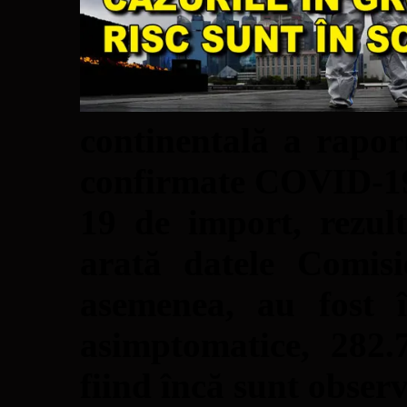
continentală a raport
confirmate COVID-19 2
19 de import, rezult
arată datele Comisi
asemenea, au fost î
asimptomatice, 282.
fiind încă sunt obser