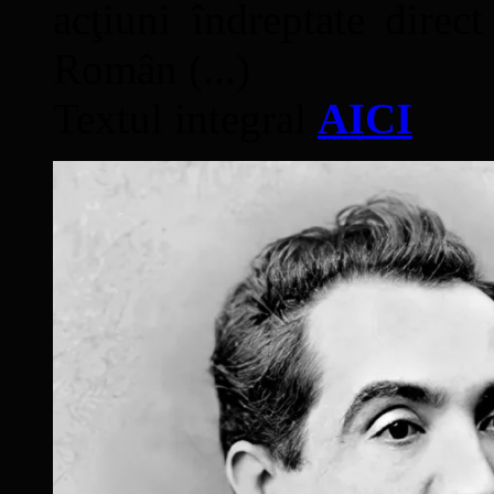
acţiuni îndreptate direc
Român (...)
Textul integral
AICI