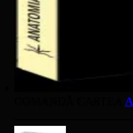
COMANDĂ CARTEA
A
____________________