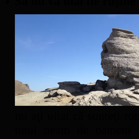
Să nu vă mai fie ruşine
nu aţi uitat că sunteţi ro
unui neam de oameni mâ