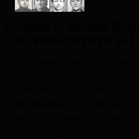
Apelul Academiei Ro
SUVERANITATE ŞI 
Semnatarii acestui Apel, î
internaţionale din ultime
continuă şi alarmantă în
suveranităţii şi unităţi
acţiuni plasate sub semn
unei exagerate „corectit