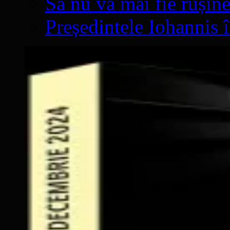
Să nu vă mai fie rușine
Președintele Iohannis 