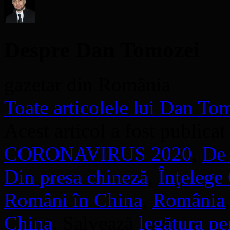
o
fereastră
nouă)
Despre Dan Tomozei
gazetar din România
Toate articolele lui Dan T
Acest articol a fost publicat
CORONAVIRUS 2020
,
De 
Din presa chineză
,
Înţelege
Români în China
,
România
China
. Salvează
legătura p