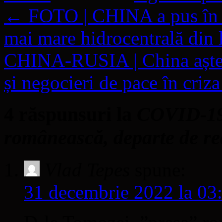
←
FOTO | CHINA a pus în 
mai mare hidrocentrală din
CHINA-RUSIA | China așteap
și negocieri de pace în criz
4 răspunsuri la
COVID-19 |
românească, departe de re
Vlad Tepes
spune:
31 decembrie 2022 la 03