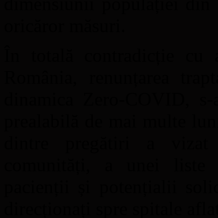
dimensiunii populației din 
oricăror măsuri.
În totală contradicție cu 
România, renunțarea trapta
dinamica Zero-COVID, s-a r
prealabilă de mai multe lun
dintre pregătiri a vizat 
comunități, a unei list
pacienții și potențialii sol
direcționați spre spitale afla