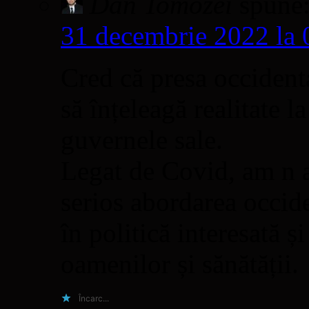
Dan Tomozei
spune
31 decembrie 2022 la 
Cred că presa occidental
să înțeleagă realitate l
guvernele sale.
Legat de Covid, am n 
serios abordarea occid
în politică interesată ș
oamenilor și sănătății.
Încarc...