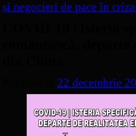
și negocieri de pace în criz
COVID-19 | Isteria sp
românească, departe d
din China
Publicat în
22 decembrie 2