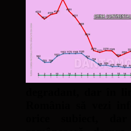
degradant, dar în l
România să vezi inf
orice subiect, dar