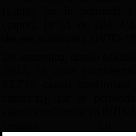
(șapte), iar în perioada
(șapte). În 51 de zile, Ch
decese asimilate COVID-19
De asemenea, datele oficia
2022, în zona continental
62.715 cazuri confirmat
cazuri/zi), iar în perio
cazuri confirmate COVID-19
creștere c