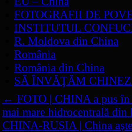
EU – China
FOTOGRAFII DE POV
INSTITUTUL CONFUC
R. Moldova din China
România
România din China
SĂ ÎNVĂŢĂM CHINE
←
FOTO | CHINA a pus în 
mai mare hidrocentrală din
CHINA-RUSIA | China așteap