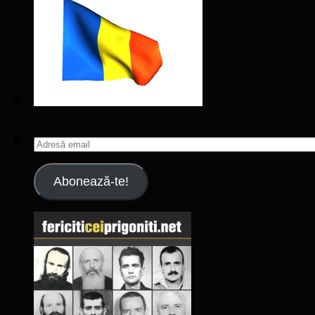
Adresă
email
Abonează-te!