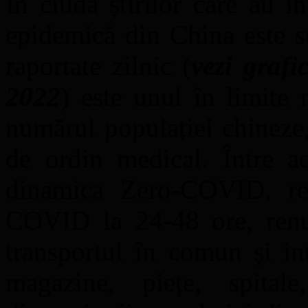
În ciuda știrilor care au i
epidemică din China este s
raportate zilnic (
vezi graf
2022
) este unul în limite
numărul populației chineze,
de ordin medical. Între ac
dinamica Zero-COVID, renu
COVID la 24-48 ore, renun
transportul în comun și int
magazine, piețe, spitale