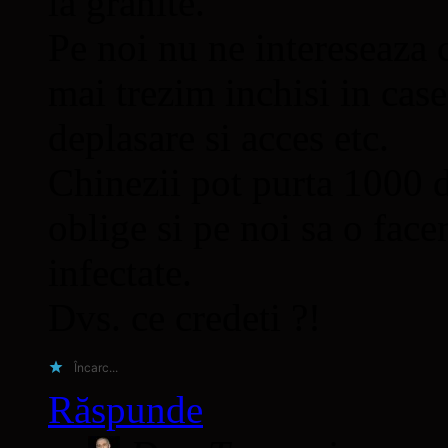
la granite.
Pe noi nu ne intereseaza c
mai trezim inchisi in case
deplasare si acces etc.
Chinezii pot purta 1000 d
oblige si pe noi sa o fac
infectate.
Dvs. ce credeti ?!
Încarc...
Răspunde