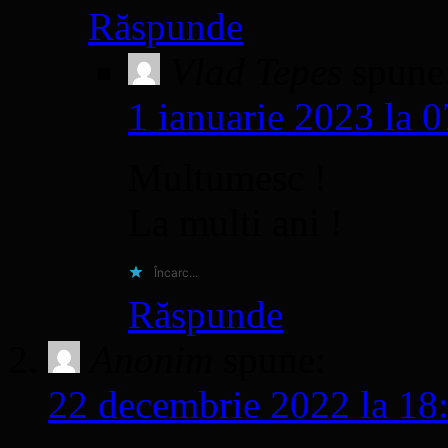
Răspunde
Vlad Tepes
spune
1 ianuarie 2023 la 
Multumesc !
La multi ani !
Încarc...
Răspunde
Anonim
spune:
22 decembrie 2022 la 18