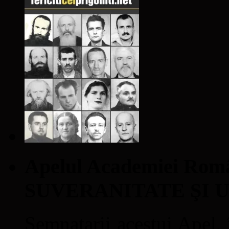
Apelul Academiei Ro
SUVERANITATE ŞI 
Semnatarii acestui Apel, î