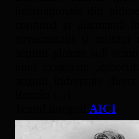
internaţionale din ultime
continuă şi alarmantă în
suveranităţii şi unităţi
acţiuni plasate sub semn
unei exagerate „corectit
acţiuni îndreptate direc
Român (...)
Textul integral
AICI