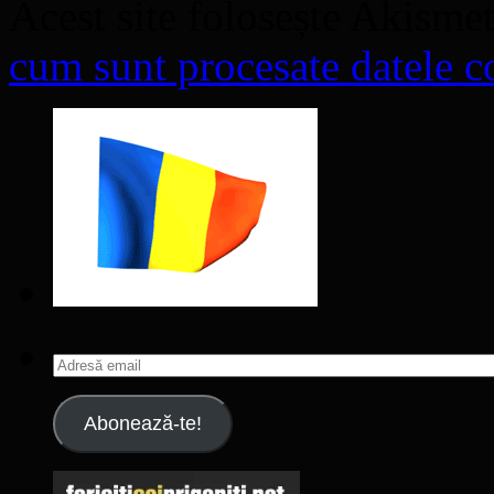
Acest site folosește Akisme
cum sunt procesate datele co
Adresă
email
Abonează-te!