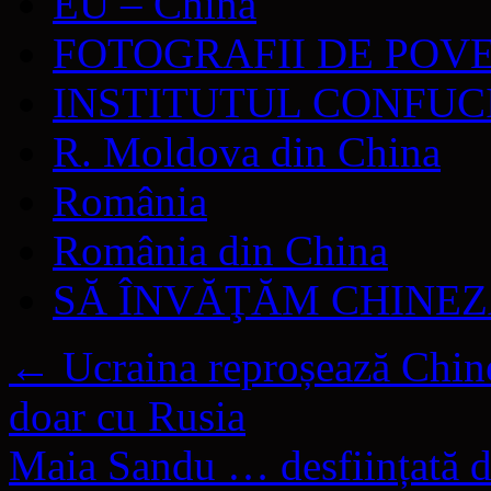
EU – China
FOTOGRAFII DE POV
INSTITUTUL CONFUC
R. Moldova din China
România
România din China
SĂ ÎNVĂŢĂM CHINE
←
Ucraina reproșează Chinei
doar cu Rusia
Maia Sandu … desființată de