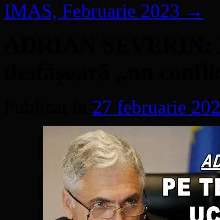
IMAS, Februarie 2023
→
ADRIAN SEVERIN: Pe 
desfășoară „un conflict
Publicat în
27 februarie 20