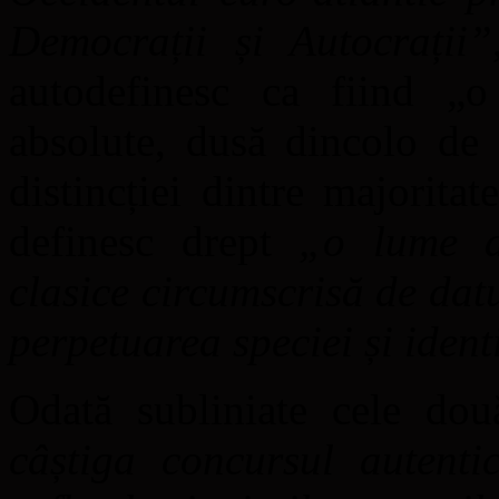
Democrații și Autocrații
”
autodefinesc ca fiind „o 
absolute, dusă dincolo de 
distincției dintre majoritat
definesc drept
„
o lume a 
clasice circumscrisă de datu
perpetuarea speciei și ident
Odată subliniate cele do
câștiga concursul autentic