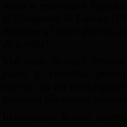
aceea a reafirmării faptulu
și Cooperare în Europa (
Î
întâlnire al celor diferiți 
de a trăi)
”
.
Mai mult, domnul Severin
poate fi conciliat princi
interne, cu cel al obligației
interveni din motive umanit
În condițiile în care inte