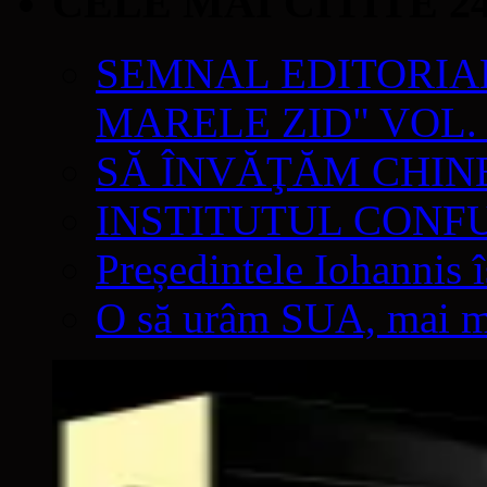
CELE MAI CITITE 2
SEMNAL EDITORIAL 
MARELE ZID" VOL. 
SĂ ÎNVĂŢĂM CHIN
INSTITUTUL CONF
Președintele Iohannis 
O să urâm SUA, mai mul