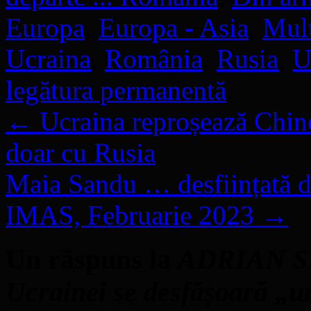
Europa
,
Europa - Asia
,
Mult
Ucraina
,
România
,
Rusia
,
U
legătura permanentă
.
←
Ucraina reproșează Chinei
doar cu Rusia
Maia Sandu … desființată de
IMAS, Februarie 2023
→
Un răspuns la
ADRIAN SE
Ucrainei se desfășoară „un 