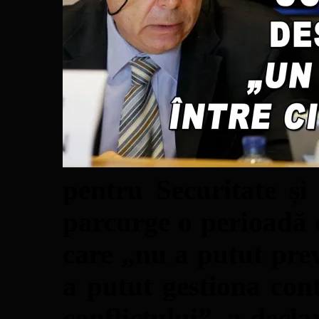
pentru Securitate ș
parcurge o perioadă d
care „nu a putut prev
a putut gestiona cont
conflictului”, a decla