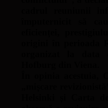
cadrul reuniunii i
împuternicit să cau
eficienței, prestigiu
origini în perioada 
organizat la data 
Hofburg din Viena.
În opinia acestuia,
„mișcare revizionistă
Helsinki și Carta d