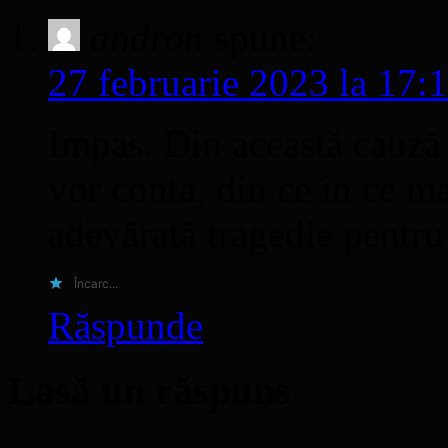
andron
spune:
27 februarie 2023 la 17:
Impas. Din această cauză 
vor conta, din ce în ce ma
adevărată tragedie pentru
Încarc...
Răspunde
Lasă un răspuns