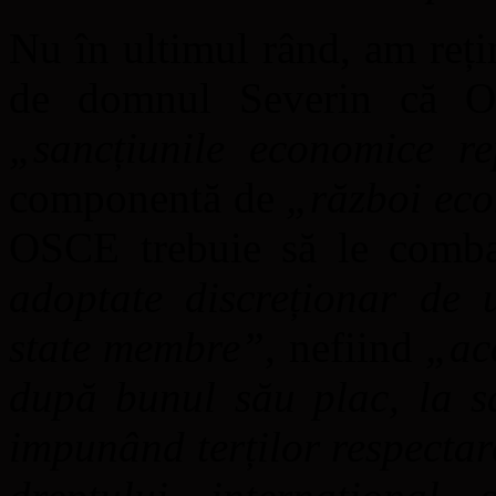
Nu în ultimul rând, am reți
de domnul Severin că Oc
„
sancțiunile economice re
componentă de
„
război ec
OSCE trebuie să le comb
adoptate discreționar de 
state membre
”
, nefiind
„
ac
după bunul său plac, la s
impunând terților respectar