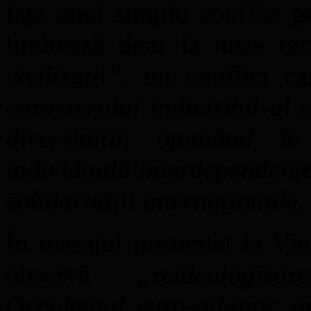
fața unui simplu conflict g
limitează doar la niște ter
civilizații
”
, un conflict c
caracterului indivizibil al s
diversității, opunând î
individuală interdependențe
solidarității internaționale,
În mesajul prezentat la Vie
observă
„
reideologiza
Occidentul euro-atlantic p