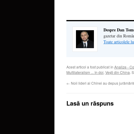
o
fereas
nouă)
Despre Dan Tom
gazetar din Româ
Toate articolele 
Acest articol a fost publicat în
Analize - C
Multilateralism ... în doi
,
Veşti din China
. 
←
Noii lideri ai Chinei au depus jurământ
Lasă un răspuns