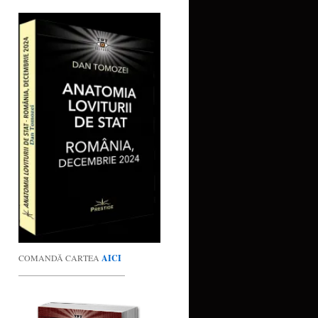
COMANDĂ CARTEA
AICI
_________________________