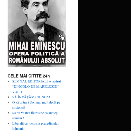
CELE MAI CITITE 24h
SEMNAL EDITORIAL | A apărut
"DINCOLO DE MARELE ZID"
VOL. I
SĂ ÎNVĂŢĂM CHINEZA
O să urâm SUA, mai mult decât pe
sovietici!
Să nu vă mai fie rușine că sunteți
români !
Liberalii cer demisia preşedintelui
Iohannis!