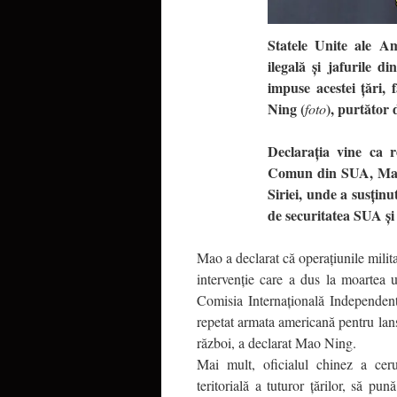
Statele Unite ale Am
ilegală și jafurile d
impuse acestei țări,
Ning (
), purtător
foto
Declarația vine ca r
Comun din SUA, Mark 
Siriei, unde a susțin
de securitatea SUA și a
Mao a declarat că operațiunile milita
intervenție care a dus la moartea 
Comisia Internațională Independent
repetat armata americană pentru lans
război, a declarat Mao Ning.
Mai mult, oficialul chinez a ceru
teritorială a tuturor țărilor, să pun