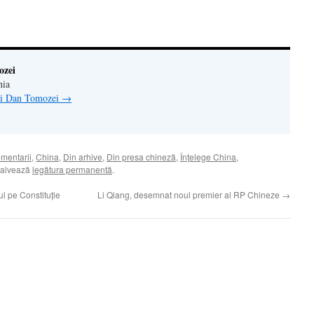
tră
ozei
nia
lui Dan Tomozei
→
omentarii
,
China
,
Din arhive
,
Din presa chineză
,
Înţelege China
,
Salvează
legătura permanentă
.
ul pe Constituție
Li Qiang, desemnat noul premier al RP Chineze
→