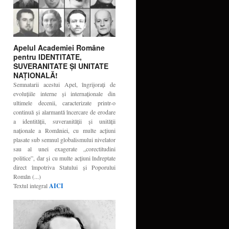
Apelul Academiei Române
pentru IDENTITATE,
SUVERANITATE ŞI UNITATE
NAŢIONALĂ!
Semnatarii acestui Apel, îngrijoraţi de
evoluţiile interne şi internaţionale din
ultimele decenii, caracterizate printr-o
continuă şi alarmantă încercare de erodare
a identităţii, suveranităţii şi unităţii
naţionale a României, cu multe acţiuni
plasate sub semnul globalismului nivelator
sau al unei exagerate „corectitudini
politice”, dar şi cu multe acţiuni îndreptate
direct împotriva Statului şi Poporului
Român (...)
Textul integral
AICI