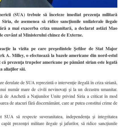
ericii (SUA) trebuie să înceteze imediat prezența militară
in Siria, de asemenea să ridice sancțiunile unilaterale ilegale
 fără a mai exacerba criza umanitară, a declarat astăzi Mao
 de cuvânt al Ministerului chinez de Externe.
eacție la vizita pe care președintele Șefilor de Stat Major
A. Milley, o efectuează la bazele americane din nord-estul
ut că prezența trupelor americane pe pământ sirian este legată
 aliaților săi.
re derulate de SUA reprezintă o intervenție ilegală în criza siriană,
unui număr mare de civili nevinovați și la un dezastru umanitar.
ă de Anchetă a Națiunilor Unite privind Siria a criticat în mod
area de atacuri fără discernământ, care ar putea constitui crime de
t SUA să respecte suveranitatea, independența și integritatea
ă capăt prezenței militare ilegale și jafurilor, să ridice sancțiunile