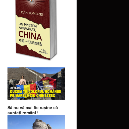
Să nu vă mai fie ruşine că
sunteţi români !