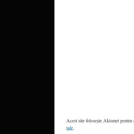
Acest site folosește Akismet pentru
tale
.