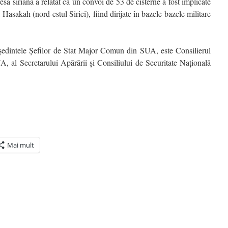
sa siriană a relatat că un convoi de 53 de cisterne a fost implicate
 Hasakah (nord-estul Siriei), fiind dirijate în bazele bazele militare
ședintele Șefilor de Stat Major Comun din SUA, este Consilierul
UA, al Secretarului Apărării și Consiliului de Securitate Națională
Mai mult
ră
n(Se
de