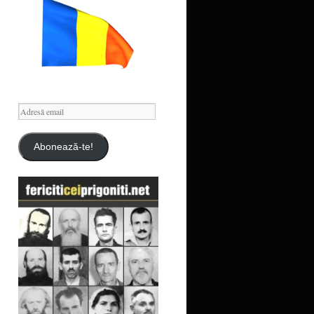
Adresă
email
Abonează-te!