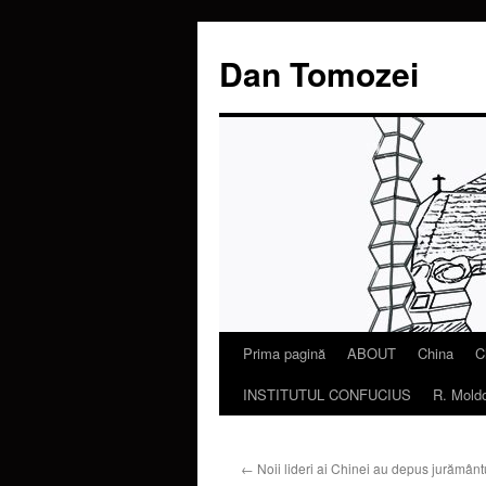
Dan Tomozei
Prima pagină
ABOUT
China
C
Sari
INSTITUTUL CONFUCIUS
R. Mold
la
conținut
←
Noii lideri ai Chinei au depus jurământ