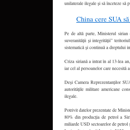
unilaterale ilegale și să înceteze să
China cere SUA să s
Pe de altă parte, Ministerul siria
suveranității și integrității” terito
sistematică și continuă a dreptului in
Criza siriană a intrat în al 13-lea a
iar cel al persoanelor care necesită 
Deși Camera Reprezentanților SUA a
autoritățile militare americane co
ilegale.
Potrivit datelor prezentate de Ministe
80% din producția de petrol a Siri
miliarde USD sectoarelor de petrol și