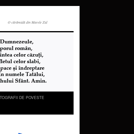
O cărămidă din Marele Zid
TOGRAFII DE POVESTE