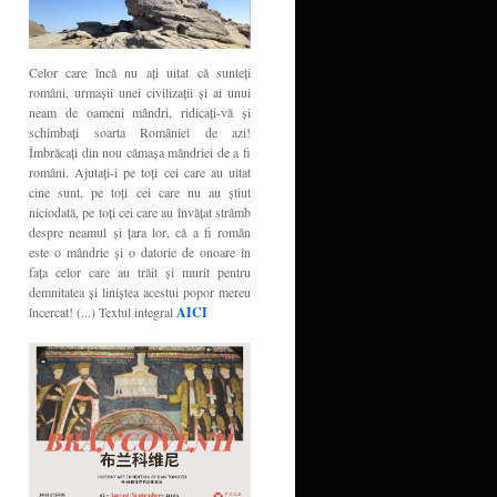
Celor care încă nu aţi uitat că sunteţi
români, urmaşii unei civilizaţii şi ai unui
neam de oameni mândri, ridicaţi-vă şi
schimbaţi soarta României de azi!
Îmbrăcaţi din nou cămaşa mândriei de a fi
români. Ajutaţi-i pe toţi cei care au uitat
cine sunt, pe toţi cei care nu au ştiut
niciodată, pe toţi cei care au învăţat strâmb
despre neamul şi ţara lor, că a fi român
este o mândrie şi o datorie de onoare în
faţa celor care au trăit şi murit pentru
demnitatea şi liniştea acestui popor mereu
încercat! (...) Textul integral
AICI