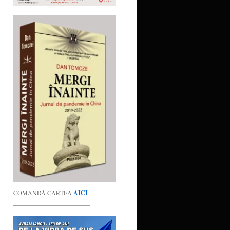
COMANDĂ CARTEA
AICI
_________________________