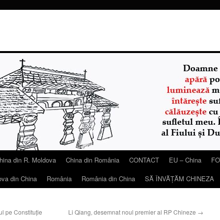
hina din R. Moldova
China din România
CONTACT
EU – China
FO
ova din China
România
România din China
SĂ ÎNVĂŢĂM CHINEZA
ul pe Constituție
Li Qiang, desemnat noul premier al RP Chineze
→