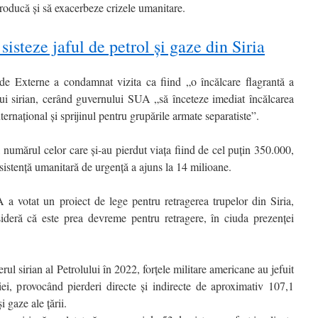
 producă și să exacerbeze crizele umanitare.
isteze jaful de petrol și gaze din Siria
n de Externe a condamnat vizita ca fiind „o încălcare flagrantă a
riului sirian, cerând guvernului SUA „să înceteze imediat încălcarea
ternațional și sprijinul pentru grupările armate separatiste”.
n, numărul celor care și-au pierdut viața fiind de cel puțin 350.000,
asistență umanitară de urgență a ajuns la 14 milioane.
 votat un proiect de lege pentru retragerea trupelor din Siria,
nsideră că este prea devreme pentru retragere, în ciuda prezenței
rul sirian al Petrolului în 2022, forțele militare americane au jefuit
ei, provocând pierderi directe și indirecte de aproximativ 107,1
 gaze ale țării.