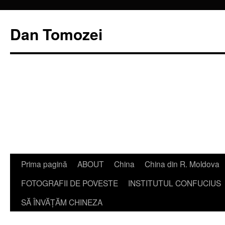
Dan Tomozei
Sari
Prima pagină
ABOUT
China
China din R. Moldova
la
FOTOGRAFII DE POVESTE
INSTITUTUL CONFUCIUS
conținut
SĂ ÎNVĂŢĂM CHINEZA