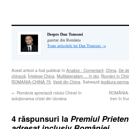
într-
o
fereastră
nouă)
Despre Dan Tomozei
gazetar din România
Toate articolele lui Dan Tomozei
→
Acest articol a fost publicat în
Analize - Comentarii
,
China
,
De de
chineză
,
Înţelege China
,
Multilateralism ... în doi
,
Români în Chi
ROMANIA-CHINA 75
,
Veşti din China
. Salvează
legătura perma
←
România apreciază rolului Chinei în
ROMÂNIA-C
soluționarea crizei din Ucraina
tren în fr
4 răspunsuri la
Premiul Prieten
adresat inclusiv României