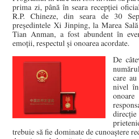
prima zi, până în seara recepției ofici
R.P. Chineze, din seara de 30 Sep
președintele Xi Jinping, la Marea Sală
Tian Anman, a fost abundent în even
emoții, respectul și onoarea acordate.
De câte
numărul
care au 
nivel î
onoar
respon
direcție
prieten
trebuie să fie dominate de cunoaștere rec