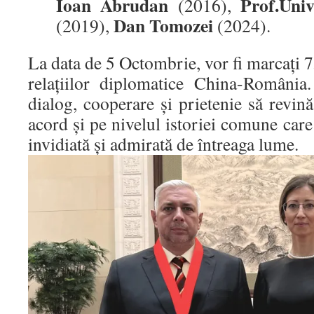
Ioan Abrudan
Prof.Uni
(2016),
Dan Tomozei
(2019),
(2024).
La data de 5 Octombrie, vor fi marcați 75
relațiilor diplomatice China-România
dialog, cooperare și prietenie să revin
acord și pe nivelul istoriei comune care
invidiată și admirată de întreaga lume.