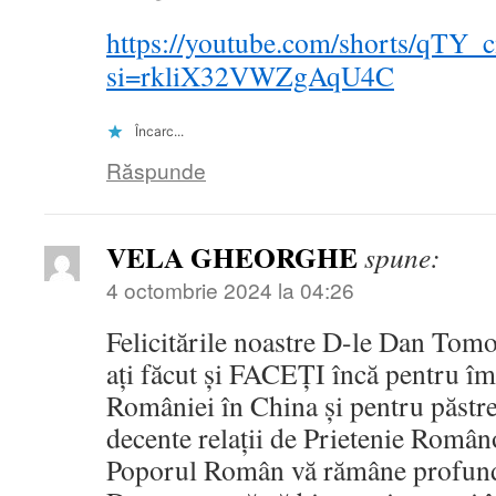
https://youtube.com/shorts/qTY
si=rkliX32VWZgAqU4C
Încarc...
Răspunde
VELA GHEORGHE
spune:
4 octombrie 2024 la 04:26
Felicitările noastre D-le Dan Tomo
ați făcut și FACEȚI încă pentru îm
României în China și pentru păstr
decente relații de Prietenie Româ
Poporul Român vă rămâne profun