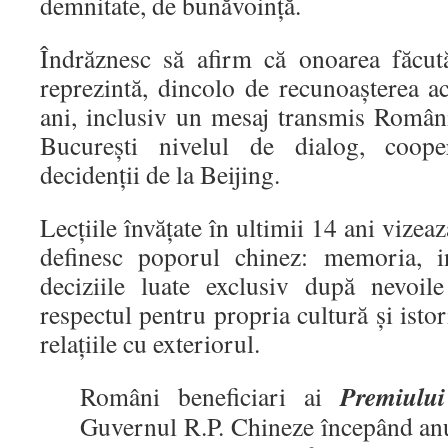
demnitate, de bunăvoință.
Îndrăznesc să afirm că onoarea făcu
reprezintă, dincolo de recunoașterea act
ani, inclusiv un mesaj transmis Români
București nivelul de dialog, coope
decidenții de la Beijing.
Lecțiile învățate în ultimii 14 ani vizeaz
definesc poporul chinez: memoria, in
deciziile luate exclusiv după nevoil
respectul pentru propria cultură și isto
relațiile cu exteriorul.
Premiului
Români beneficiari ai
Guvernul R.P. Chineze începând an