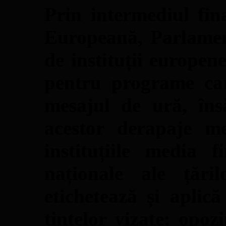
Prin intermediul fin
Europeană, Parlamen
de instituții europen
pentru programe car
mesajul de ură, în
acestor derapaje me
instituțiile media 
naționale ale țări
etichetează și aplic
țintelor vizate: opozi