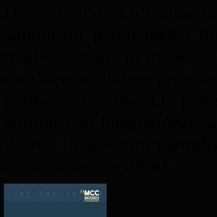
Dovezile indică o realitate 
simplu un peisaj media lib
mod sistematic în modelare
care să consolideze propria 
politice. Fenomenul pune
noțiunea de Independență a
Astfel, linia dintre
jurnali
devine imperceptibilă.