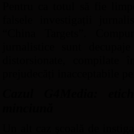
Pentru ca totul să fie lim
falsele investigații jurna
“China Targets”. Compun
jurnalistice sunt decupaje
distorsionate, compilate î
prejudecăți inacceptabile pen
Cazul G4Media: etich
minciună
Un alt caz școală de instiga