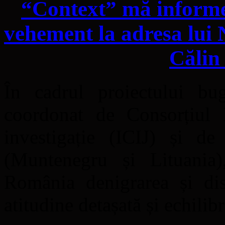
“Context” mă informe
vehement la adresa lui N
Călin
În cadrul proiectului b
coordonat de Consorțiul In
investigație (ICIJ) și de
(Muntenegru și Lituania)
România denigrarea și disc
atitudine detașată și echilib