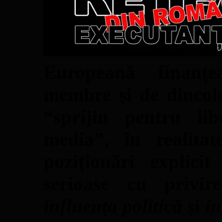
Europeană finanțe
membre și de dincolo
“sprijin pentru lib
media”,
în realita
poziționări explici
serioase cu privi
influența politică
și
in