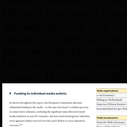
Numai proiectele în care s
ONG-uri și companii privat
milioane euro, la care se
alocate în acest an pe d
Parlamentului European, di
Mai mult, valoarea alocat
ajunge la peste 360