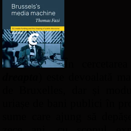
În cercetare
dreapta
) este devoalată ma
de Bruxelles, dar și mod
uriașe de bani publici în p
sume care ajung să depășe
zece ani, cu scopul exp