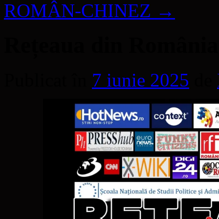
ROMÂN-CHINEZ
→
Rețeaua din România 
Publicat în
7 iunie 2025
de