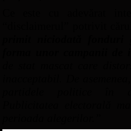
Ce este cu adevărat int
“disclaimerul” potrivit căr
primit niciodată fonduri
forma unor campanii de i
de stat mascat care distor
inacceptabil. De asemenea
partidele politice în a
Publicitatea electorală m
perioada alegerilor.”