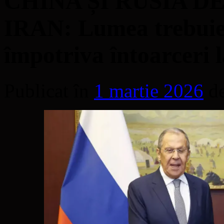
CHINA ȘI RUSIA D
IRAN: Lumea trebuie 
împotriva întoarceri l
Publicat în
1 martie 2026
d