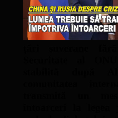
țări suverane fără
Securitate al ONU
stabilită după A
comunitatea inter
transmită un mesa
întoarceri la legea 