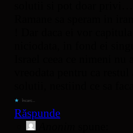
solutii si pot doar priv
Ramane sa speram in irani
! Dar daca ei vor capitula
niciodata, in fond ei sing
Israel ceea ce nimeni nu a
vreodata pentru ca restul
solutii, nestiind ce s
Încarc...
Răspunde
Anonim
spune: