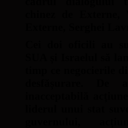
cadrul dialogului t
chinez de Externe, 
Externe, Serghei Lav
Cei doi oficili au s
SUA și Israelul să la
timp ce negocierile d
desfășurare. De a
inacceptabilă acțiun
liderul unui stat suv
guvernului, acți