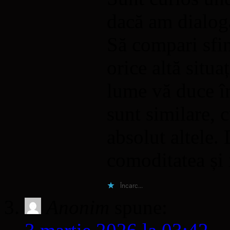
dacă am dialog
Să compari sfin
orice altă situa
lume vă duce în
sunt similare, 
absolut altele. 
comoditatea și
Încarc...
Anonim
spune: