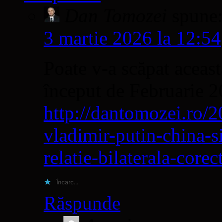
Dan Tomozei
spune
3 martie 2026 la 12:54
Poate v-a scăpat aceast
început de Februarie 
http://dantomozei.ro/2
vladimir-putin-china-s
relatie-bilaterala-corec
Încarc...
Răspunde