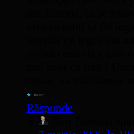
din Europa, ca se folos
vrea ca totul sa fie leg
interfer cu legea sau a
dorinta este de a gasi 
mai usor cu tara ! Daca
mesaj, va multumesc an
Încarc...
Răspunde
Dan Tomozei
spu