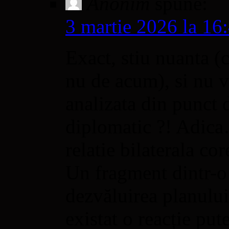
Anonim
spune:
3 martie 2026 la 16
Exact, stiu nuanta (c
nu de acum), si nu v
analizata din punct 
diplomatic ?! Adica
relatie bilaterala cor
Un fragment dintr-o 
dezvăluirea planulu
existat o reacție put