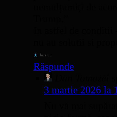
nemulțumiți de acord
Trump.”
In astfel de conditii
nu au solutii si pro
Încarc...
Răspunde
Dan Tomozei
s
3 martie 2026 la 
Nu vă mai supărați