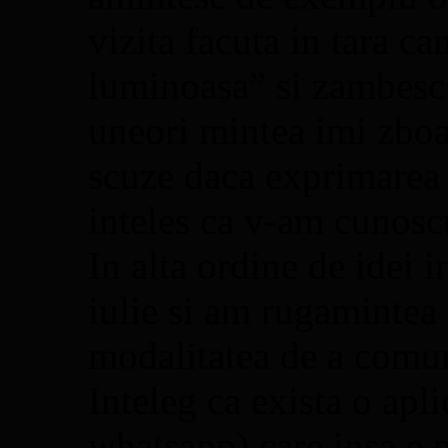
vizita facuta in tara c
luminoasa” si zambesc 
uneori mintea imi zboar
scuze daca exprimarea 
inteles ca v-am cunosc
In alta ordine de idei 
iulie si am rugamintea 
modalitatea de a comun
Inteleg ca exista o apl
whatsapp) care insa e p