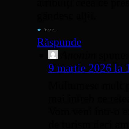
atribuiți ceea ce pre
gândesc alții.
Încarc...
Răspunde
Anonim
spune:
9 martie 2026 la 
Multumesc mult pe
mai intreb ce rete
Vom veni intr-o e
de turism deci am 