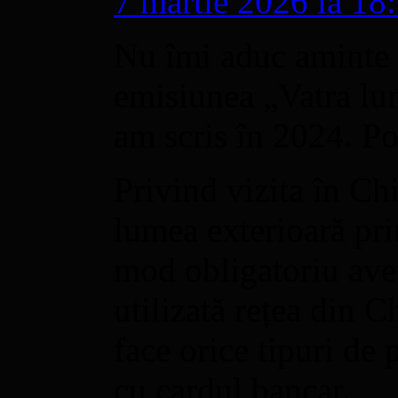
7 martie 2026 la 18
Nu îmi aduc aminte s
emisiunea „Vatra lu
am scris în 2024. Po
Privind vizita în Ch
lumea exterioară prin
mod obligatoriu ave
utilizată rețea din 
face orice tipuri de 
cu cardul bancar.