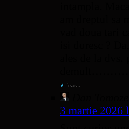
intampla. Macar
am dreptul sa 
vad doua tari c
isi doresc ? Da
ales de la dvs.
demult…
Încarc...
Dan Tomoze
3 martie 2026 
Sunt curios un