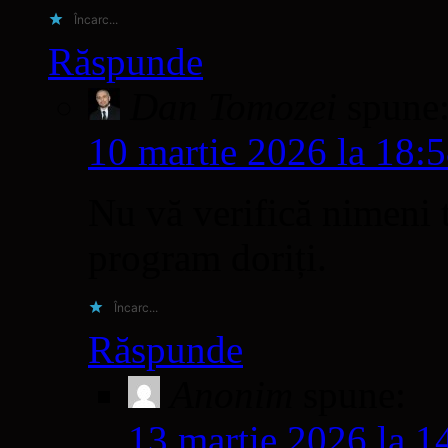
Încarc...
Răspunde
Dan Tomozei
spune
10 martie 2026 la 18:
Nu vă verifică nimeni t
program doriți.
Încarc...
Răspunde
Anonim
spune:
13 martie 2026 la 1