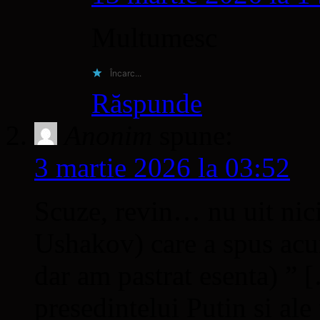
Multumesc
Încarc...
Răspunde
Anonim
spune:
3 martie 2026 la 03:52
Scuze, revin… nu uit nici
Ushakov) care a spus acu
dar am pastrat esenta) ” 
presedintelui Putin si ale