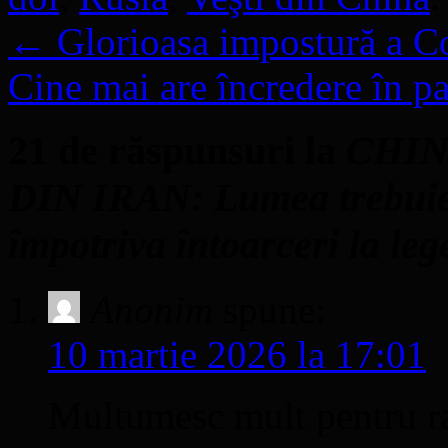
←
Glorioasa impostură a Co
Cine mai are încredere în 
21 de răspunsuri la
CHIN
DIN IRAN: Lumea trebuie 
împotriva întoarceri la leg
Anonim
spune:
10 martie 2026 la 17:01
Multumesc mult pentru ra