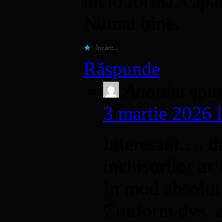
nicio formă, capa
Numai bine.
Încarc...
Răspunde
Anonim
spu
3 martie 2026 
Interesant…. da
inchisorilor ar 
In mod absolut
Conform dvs. ar 