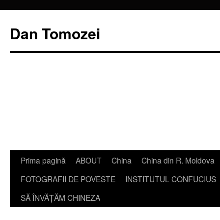
Dan Tomozei
Sari
Prima pagină
ABOUT
China
China din R. Moldova
la
FOTOGRAFII DE POVESTE
INSTITUTUL CONFUCIUS
conținut
SĂ ÎNVĂŢĂM CHINEZA