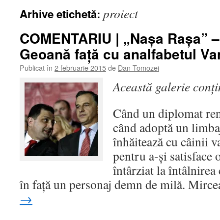
proiect
Arhive etichetă:
COMENTARIU | „Nașa Rașa” –
Geoană față cu analfabetul Va
Publicat în
2 februarie 2015
de
Dan Tomozei
Această galerie conț
Când un diplomat ren
când adoptă un limbaj
înhăitează cu câinii 
pentru a-și satisface 
întârziat la întâlnire
în față un personaj demn de milă. Mir
→