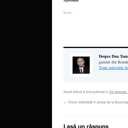
Apreciază:
Facebook(Se
deschide
LinkedIn(Se
într-
legătu
deschide
într-
deschide
o
prin
într-
o
într-
fereastră
email
Încarc...
o
fereastră
o
nouă)
unui
fereastră
nouă)
fereastră
priete
nouă)
nouă)
deschi
într-
o
fereas
nouă)
Despre Dan Tom
gazetar din Româ
Toate articolele 
Acest articol a fost publicat în
De departe 
←
China reflectată în presa de la Bucureş
Lasă un răspuns