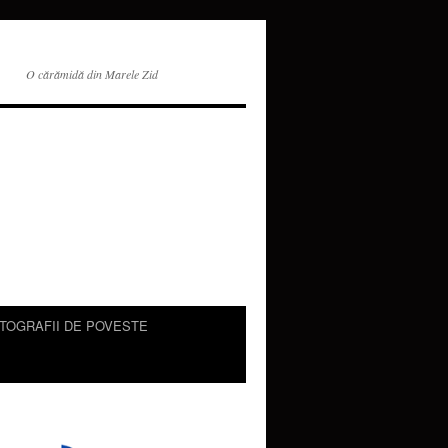
O cărămidă din Marele Zid
TOGRAFII DE POVESTE