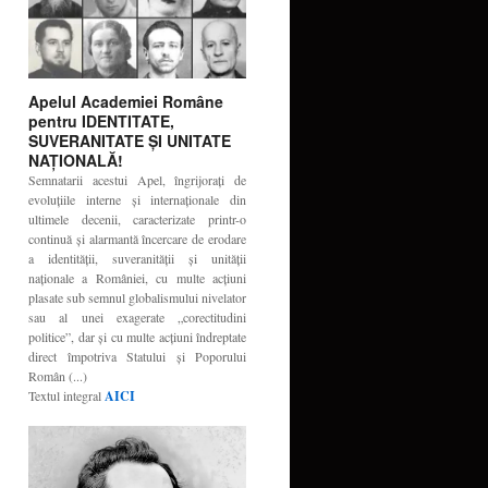
Apelul Academiei Române
pentru IDENTITATE,
SUVERANITATE ŞI UNITATE
NAŢIONALĂ!
Semnatarii acestui Apel, îngrijoraţi de
evoluţiile interne şi internaţionale din
ultimele decenii, caracterizate printr-o
continuă şi alarmantă încercare de erodare
a identităţii, suveranităţii şi unităţii
naţionale a României, cu multe acţiuni
plasate sub semnul globalismului nivelator
sau al unei exagerate „corectitudini
politice”, dar şi cu multe acţiuni îndreptate
direct împotriva Statului şi Poporului
Român (...)
Textul integral
AICI