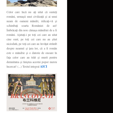
Celor care încă nu aţi uitat că sunteţi
români, urmaşii unei civilizaţii şi ai unui
neam de oameni mândri, ridicaţi-vă şi
schimbaţi soarta României de azi!
Îmbrăcaţi din nou cămaşa mândriei de a fi
români. Ajutaţi-i pe toţi cei care au uitat
cine sunt, pe toţi cei care nu au ştiut
niciodată, pe toţi cei care au învăţat strâmb
despre neamul şi ţara lor, că a fi român
este o mândrie şi o datorie de onoare în
faţa celor care au trăit şi murit pentru
demnitatea şi liniştea acestui popor mereu
încercat! (...) Textul integral
AICI