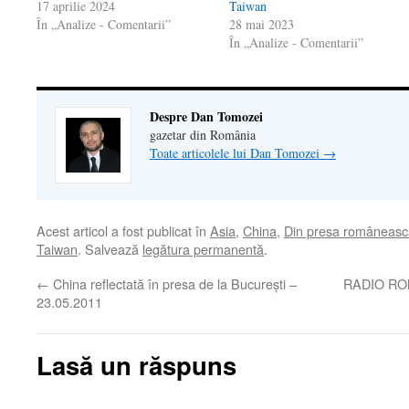
17 aprilie 2024
Taiwan
În „Analize - Comentarii”
28 mai 2023
În „Analize - Comentarii”
Despre Dan Tomozei
gazetar din România
Toate articolele lui Dan Tomozei
→
Acest articol a fost publicat în
Asia
,
China
,
Din presa româneasc
Taiwan
. Salvează
legătura permanentă
.
←
China reflectată în presa de la Bucureşti –
RADIO ROMÂ
23.05.2011
Lasă un răspuns