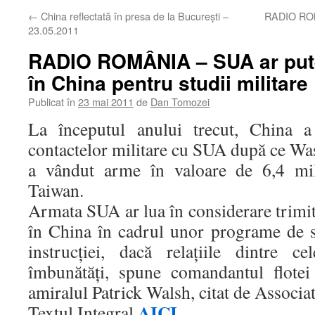
←
China reflectată în presa de la Bucureşti –
RADIO ROMÂ
23.05.2011
RADIO ROMÂNIA – SUA ar putea 
în China pentru studii militare
Publicat în
23 mai 2011
de
Dan Tomozei
La începutul anului trecut, China a 
contactelor militare cu SUA după ce Wa
a vândut arme în valoare de 6,4 mil
Taiwan.
Armata SUA ar lua în considerare trimite
în China în cadrul unor programe de 
instrucţiei, dacă relaţiile dintre 
îmbunătăţi, spune comandantul flotei
amiralul Patrick Walsh, citat de Associa
AICI
Textul Integral