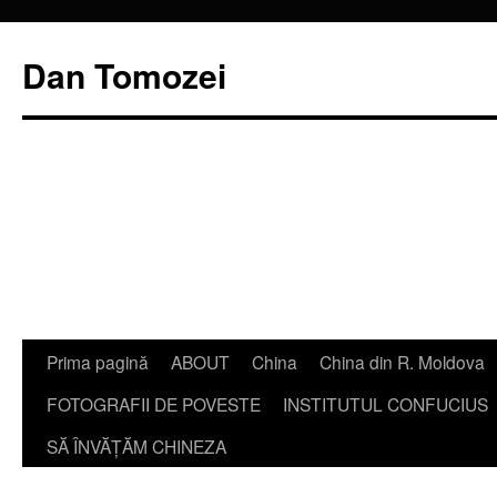
Dan Tomozei
Sari
Prima pagină
ABOUT
China
China din R. Moldova
la
FOTOGRAFII DE POVESTE
INSTITUTUL CONFUCIUS
conținut
SĂ ÎNVĂŢĂM CHINEZA