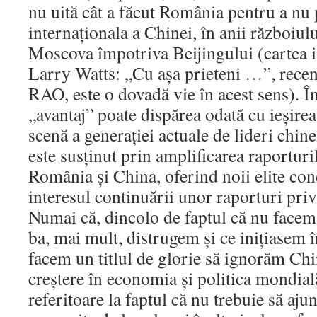
nu uită cât a făcut România pentru a nu 
internaţionala a Chinei, în anii războiul
Moscova împotriva Beijingului (cartea i
Larry Watts: „Cu aşa prieteni …”, recen
RAO, este o dovadă vie în acest sens). În
„avantaj” poate dispărea odată cu ieşirea
scenă a generaţiei actuale de lideri chine
este susţinut prin amplificarea raportur
România şi China, oferind noii elite co
interesul continuării unor raporturi priv
Numai că, dincolo de faptul că nu facem 
ba, mai mult, distrugem şi ce iniţiasem 
facem un titlul de glorie să ignorăm Chi
creştere în economia şi politica mondială
referitoare la faptul că nu trebuie să a