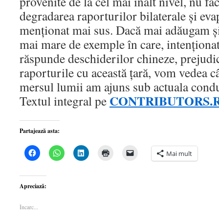
provenite de la cel mai înalt nivel, nu fa
degradarea raporturilor bilaterale şi eva
menţionat mai sus. Dacă mai adăugam şi
mai mare de exemple în care, intenţiona
răspunde deschiderilor chineze, prejudic
raporturile cu această ţară, vom vedea c
mersul lumii am ajuns sub actuala con
CONTRIBUTORS.
Textul integral pe
Partajează asta:
Dă
Dă
Dă
Dă
Dă
Mai mult
clic
clic
clic
clic
clic
pentru
pentru
pentru
pentru
pentru
a
partajare
a
a
a
partaja
pe
partaja
imprima(Se
trimite
pe
WhatsApp(Se
pe
deschide
o
Apreciază:
Facebook(Se
deschide
LinkedIn(Se
într-
legătură
deschide
într-
deschide
o
prin
într-
o
într-
fereastră
email
Încarc...
o
fereastră
o
nouă)
unui
fereastră
nouă)
fereastră
prieten(Se