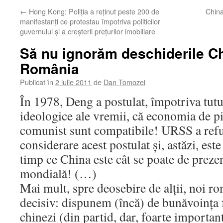
←
Hong Kong: Poliţia a reţinut peste 200 de
China
manifestanţi ce protestau împotriva politicilor
guvernului şi a creşterii preţurilor imobiliare
Să nu ignorăm deschiderile Ch
România
Publicat în
2 iulie 2011
de
Dan Tomozei
În 1978, Deng a postulat, împotriva tut
ideologice ale vremii, că economia de pi
comunist sunt compatibile! URSS a refuz
considerare acest postulat şi, astăzi, este
timp ce China este cât se poate de prezen
mondială! (…)
Mai mult, spre deosebire de alţii, noi r
decisiv: dispunem (încă) de bunăvoinţa f
chinezi (din partid, dar, foarte important