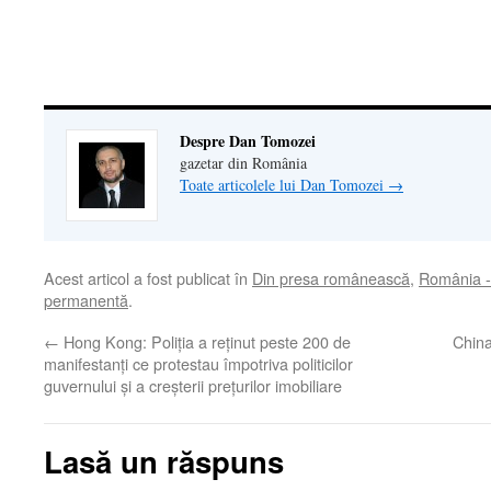
nouă)
nouă)
deschide
într-
o
fereastră
nouă)
Despre Dan Tomozei
gazetar din România
Toate articolele lui Dan Tomozei
→
Acest articol a fost publicat în
Din presa românească
,
România -
permanentă
.
←
Hong Kong: Poliţia a reţinut peste 200 de
China
manifestanţi ce protestau împotriva politicilor
guvernului şi a creşterii preţurilor imobiliare
Lasă un răspuns