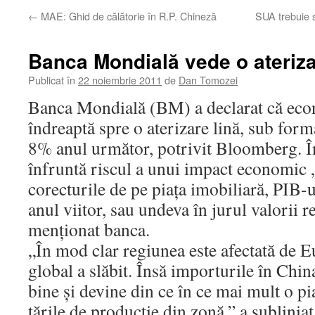
←
MAE: Ghid de călătorie în R.P. Chineză
SUA trebuie s
Banca Mondială vede o ateriza
Publicat în
22 noiembrie 2011
de
Dan Tomozei
Banca Mondială (BM) a declarat că eco
îndreaptă spre o aterizare lină, sub form
8% anul următor, potrivit Bloomberg. Î
înfruntă riscul a unui impact economic 
corecturile de pe piaţa imobiliară, PIB-
anul viitor, sau undeva în jurul valorii r
menţionat banca.
„În mod clar regiunea este afectată de E
global a slăbit. Însă importurile în Chin
bine şi devine din ce în ce mai mult o p
ţările de producţie din zonă,” a sublini