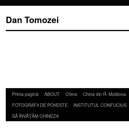
Dan Tomozei
Sari
Prima pagină
ABOUT
China
China din R. Moldova
la
FOTOGRAFII DE POVESTE
INSTITUTUL CONFUCIUS
conținut
SĂ ÎNVĂŢĂM CHINEZA