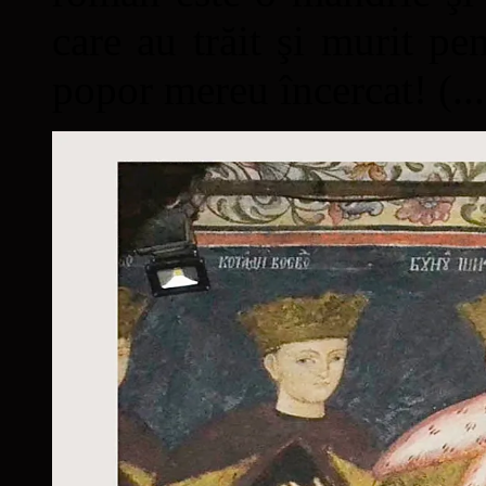
care au trăit şi murit pe
popor mereu încercat! (...