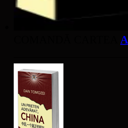
COMANDĂ CARTEA
A
____________________