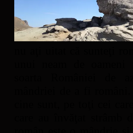
nu aţi uitat că sunteţi ro
unui neam de oameni mâ
soarta României de a
mândriei de a fi români. 
cine sunt, pe toţi cei car
care au învăţat strâmb d
român este o mândrie şi 