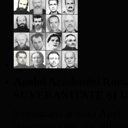
Apelul Academiei Ro
SUVERANITATE ŞI 
Semnatarii acestui Apel, î
internaţionale din ultime