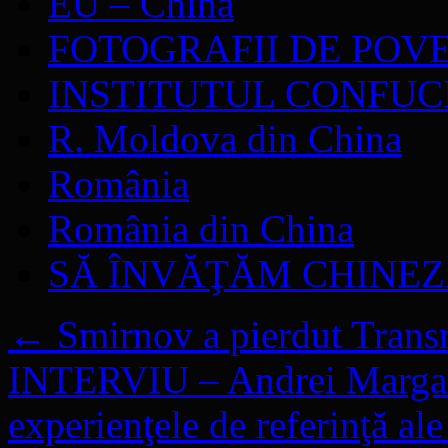
EU – China
FOTOGRAFII DE POV
INSTITUTUL CONFUC
R. Moldova din China
România
România din China
SĂ ÎNVĂŢĂM CHINE
←
Smirnov a pierdut Transn
INTERVIU – Andrei Marga: 
experienţele de referinţă al