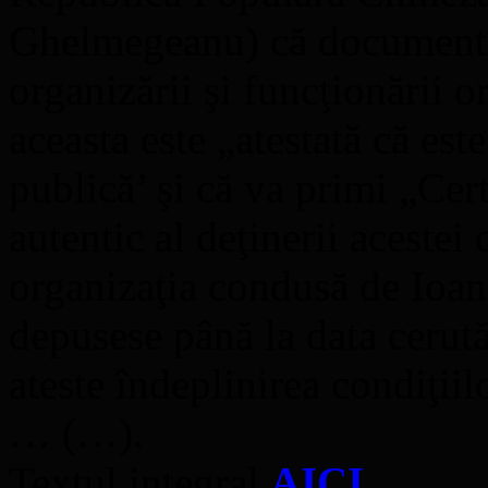
Ghelmegeanu) că documentele
organizării şi funcţionării o
aceasta este „atestată că est
publică’ şi că va primi „Cer
autentic al deţinerii acestei c
organizaţia condusă de Io
depusese până la data cerut
ateste îndeplinirea condiţiil
… (…).
Textul integral
AICI