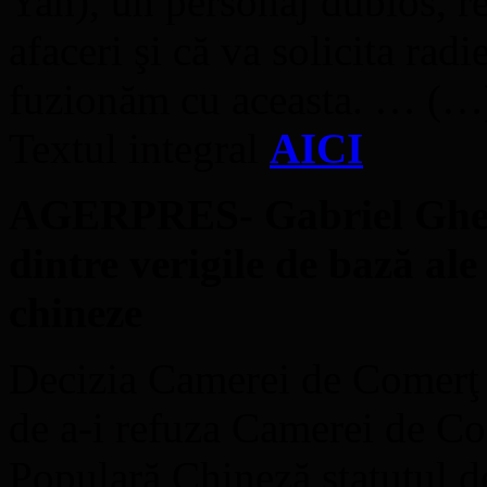
Yan), un personaj dubios, r
afaceri şi că va solicita rad
fuzionăm cu aceasta. … (…
Textul integral
AICI
AGERPRES- Gabriel Ghel
dintre verigile de bază al
chineze
Decizia Camerei de Comerţ 
de a-i refuza Camerei de 
Populară Chineză statutul de