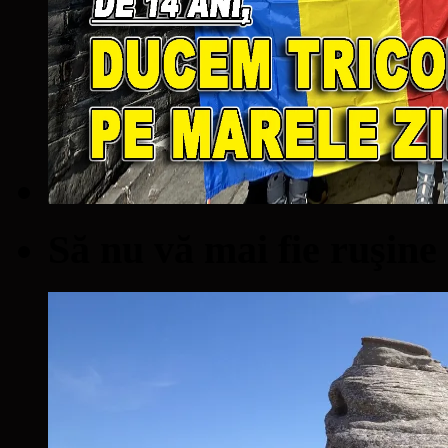
Să nu vă mai fie ruşine