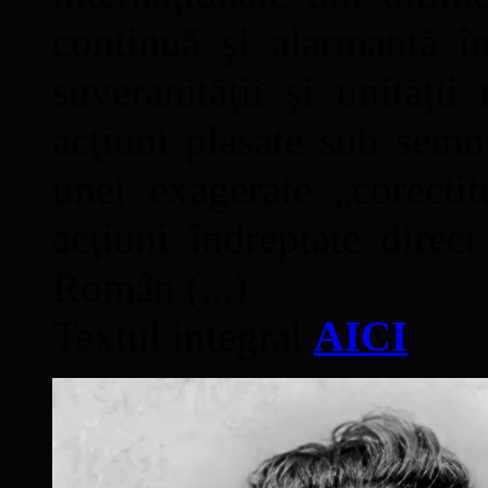
continuă şi alarmantă în
suveranităţii şi unităţi
acţiuni plasate sub semn
unei exagerate „corectit
acţiuni îndreptate direc
Român (...)
Textul integral
AICI