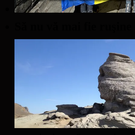
Să nu vă mai fie ruşine