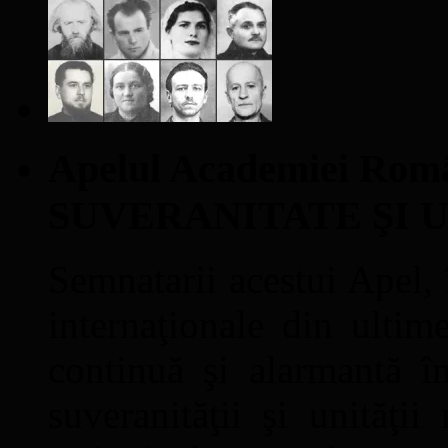
Apelul Academiei Ro
SUVERANITATE ŞI 
Semnatarii acestui Apel, î
internaţionale din ultime
continuă şi alarmantă în
suveranităţii şi unităţi