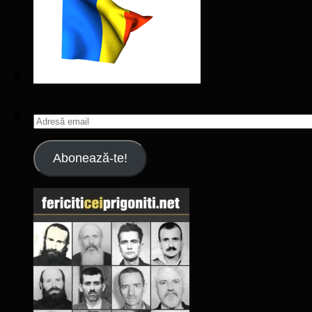
Adresă
email
Abonează-te!