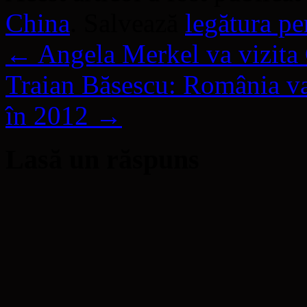
China
. Salvează
legătura p
←
Angela Merkel va vizita
Traian Băsescu: România va
în 2012
→
Lasă un răspuns