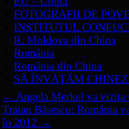
EU – China
FOTOGRAFII DE POV
INSTITUTUL CONFUC
R. Moldova din China
România
România din China
SĂ ÎNVĂŢĂM CHINE
←
Angela Merkel va vizita
Traian Băsescu: România va
în 2012
→