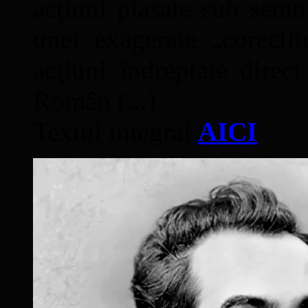
acţiuni plasate sub semn
unei exagerate „corectit
acţiuni îndreptate direc
Român (...)
Textul integral
AICI