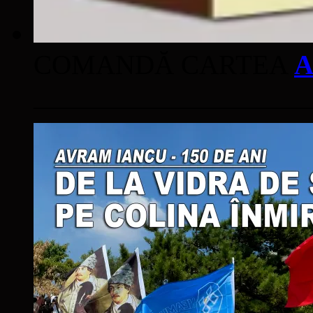
COMANDĂ CARTEA
A
____________________