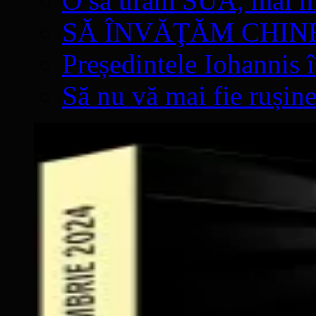
O să urâm SUA, mai mul
SĂ ÎNVĂŢĂM CHIN
Președintele Iohannis 
Să nu vă mai fie rușine