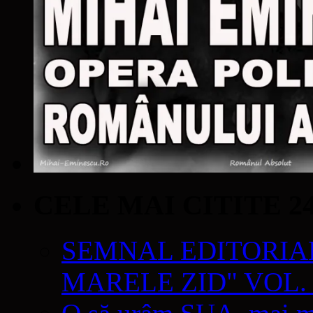
CELE MAI CITITE 2
SEMNAL EDITORIAL 
MARELE ZID" VOL. 