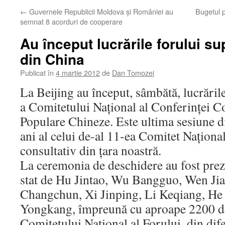
←
Guvernele Republicii Moldova şi României au
Bugetul p
semnat 8 acorduri de cooperare
Au început lucrările forului s
din China
Publicat în
4 martie 2012
de
Dan Tomozei
La Beijing au început, sâmbătă, lucrăril
a Comitetului Naţional al Conferinţei Co
Populare Chineze. Este ultima sesiune d
ani al celui de-al 11-ea Comitet Naţiona
consultativ din ţara noastră.
La ceremonia de deschidere au fost prezen
stat de Hu Jintao, Wu Bangguo, Wen Jiab
Changchun, Xi Jinping, Li Keqiang, H
Yongkang, împreună cu aproape 2200 d
Comitetului Naţional al Forului, din difer