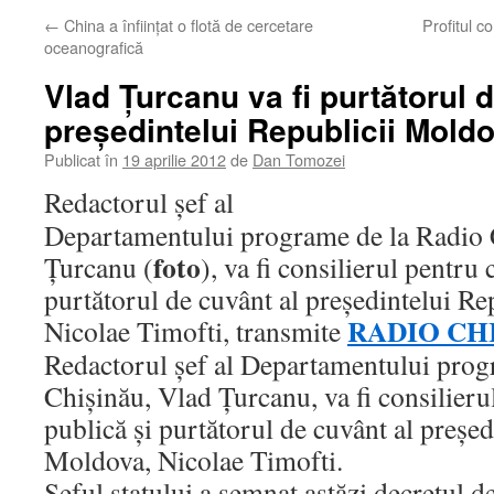
←
China a înfiinţat o flotă de cercetare
Profitul c
oceanografică
Vlad Ţurcanu va fi purtătorul 
preşedintelui Republicii Mold
Publicat în
19 aprilie 2012
de
Dan Tomozei
Redactorul șef al
Departamentului programe de la Radio 
foto
Țurcanu (
), va fi consilierul pentru
purtătorul de cuvânt al președintelui R
RADIO CH
Nicolae Timofti, transmite
Redactorul șef al Departamentului prog
Chișinău, Vlad Ţurcanu, va fi consilier
publică și purtătorul de cuvânt al președ
Moldova, Nicolae Timofti.
Șeful statului a semnat astăzi decretul d