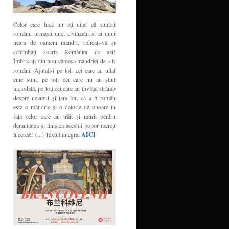
Celor care încă nu aţi uitat că sunteţi
români, urmaşii unei civilizaţii şi ai unui
neam de oameni mândri, ridicaţi-vă şi
schimbaţi soarta României de azi!
Îmbrăcaţi din nou cămaşa mândriei de a fi
români. Ajutaţi-i pe toţi cei care au uitat
cine sunt, pe toţi cei care nu au ştiut
niciodată, pe toţi cei care au învăţat strâmb
despre neamul şi ţara lor, că a fi român
este o mândrie şi o datorie de onoare în
faţa celor care au trăit şi murit pentru
demnitatea şi liniştea acestui popor mereu
încercat! (...) Textul integral
AICI