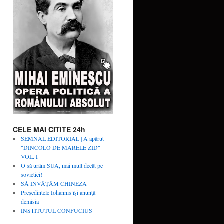
CELE MAI CITITE 24h
SEMNAL EDITORIAL | A apărut
"DINCOLO DE MARELE ZID"
VOL. I
O să urâm SUA, mai mult decât pe
sovietici!
SĂ ÎNVĂŢĂM CHINEZA
Președintele Iohannis își anunță
demisia
INSTITUTUL CONFUCIUS