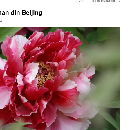
guvernului de la Bucureşti
→
han din Beijing
ei