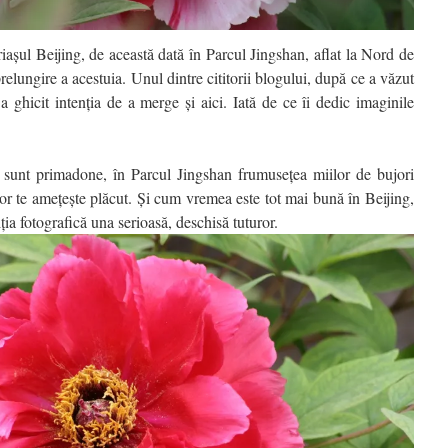
iaşul Beijing, de această dată în Parcul Jingshan, aflat la Nord de
prelungire a acestuia. Unul dintre cititorii blogului, după ce a văzut
 a ghicit intenţia de a merge şi aici. Iată de ce îi dedic imaginile
 sunt primadone, în Parcul Jingshan frumuseţea miilor de bujori
or te ameţeşte plăcut. Şi cum vremea este tot mai bună în Beijing,
ţia fotografică una serioasă, deschisă tuturor.