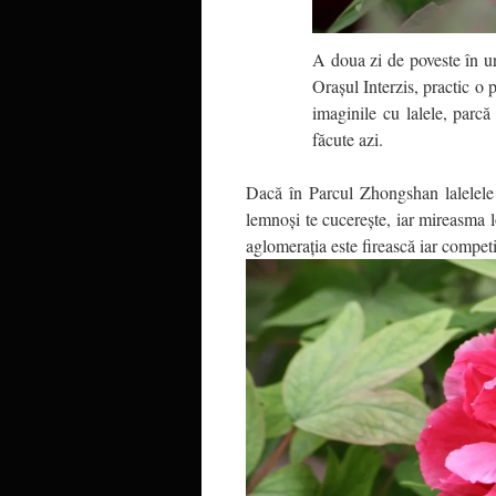
A doua zi de poveste în ur
Oraşul Interzis, practic o 
imaginile cu lalele, parcă
făcute azi.
Dacă în Parcul Zhongshan lalelele
lemnoşi te cucereşte, iar mireasma l
aglomeraţia este firească iar competi