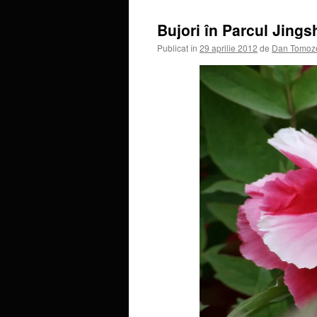
Bujori în Parcul Jings
Publicat în
29 aprilie 2012
de
Dan Tomoz