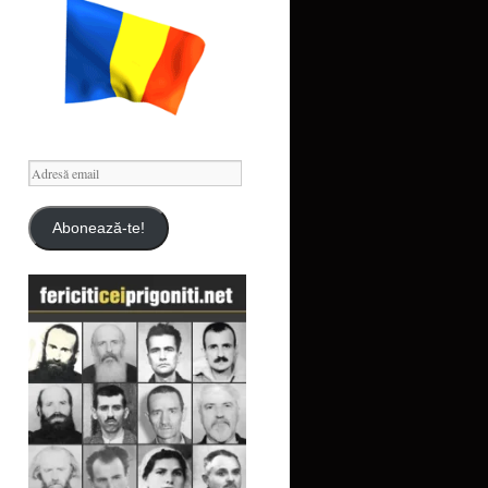
Adresă
email
Abonează-te!