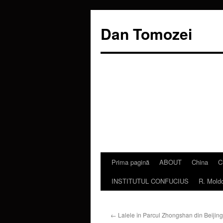
Dan Tomozei
Prima pagină
ABOUT
China
C
Sari
INSTITUTUL CONFUCIUS
R. Mold
la
conținut
←
Lalele în Parcul Zhongshan din Beijin