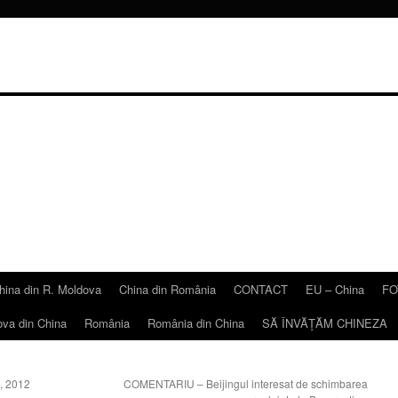
hina din R. Moldova
China din România
CONTACT
EU – China
FO
ova din China
România
România din China
SĂ ÎNVĂŢĂM CHINEZA
g, 2012
COMENTARIU – Beijingul interesat de schimbarea