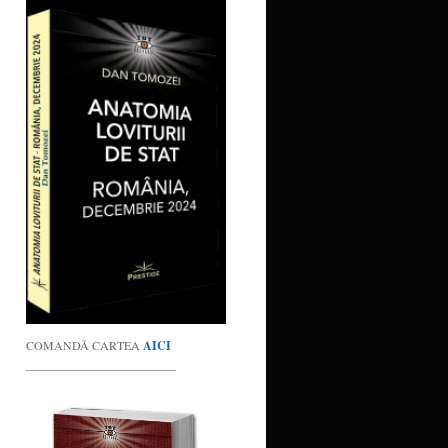
COMANDĂ CARTEA
AICI
_________________________