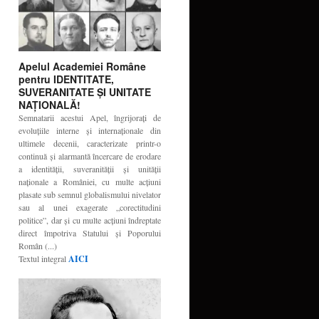
Apelul Academiei Române
pentru IDENTITATE,
SUVERANITATE ŞI UNITATE
NAŢIONALĂ!
Semnatarii acestui Apel, îngrijoraţi de
evoluţiile interne şi internaţionale din
ultimele decenii, caracterizate printr-o
continuă şi alarmantă încercare de erodare
a identităţii, suveranităţii şi unităţii
naţionale a României, cu multe acţiuni
plasate sub semnul globalismului nivelator
sau al unei exagerate „corectitudini
politice”, dar şi cu multe acţiuni îndreptate
direct împotriva Statului şi Poporului
Român (...)
Textul integral
AICI