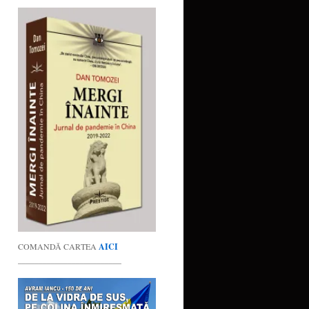
COMANDĂ CARTEA
AICI
_________________________