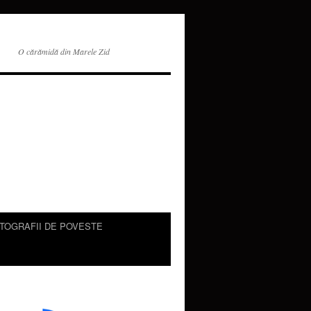
O cărămidă din Marele Zid
TOGRAFII DE POVESTE