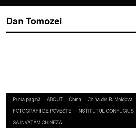
Dan Tomozei
Sari
Prima pagină
ABOUT
China
China din R. Moldova
la
FOTOGRAFII DE POVESTE
INSTITUTUL CONFUCIUS
conținut
SĂ ÎNVĂŢĂM CHINEZA