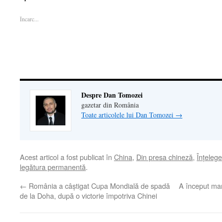
Facebook(Se
deschide
LinkedIn(Se
într-
legătură
deschide
într-
deschide
o
prin
într-
o
într-
fereastră
email
Încarc...
o
fereastră
o
nouă)
unui
fereastră
nouă)
fereastră
prieten(Se
nouă)
nouă)
deschide
într-
o
fereastră
nouă)
Despre Dan Tomozei
gazetar din România
Toate articolele lui Dan Tomozei
→
Acest articol a fost publicat în
China
,
Din presa chineză
,
Înţeleg
legătura permanentă
.
←
România a câştigat Cupa Mondială de spadă
A început mar
de la Doha, după o victorie împotriva Chinei