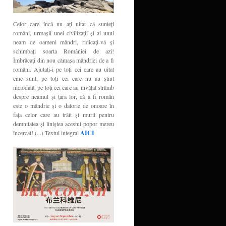
Celor care încă nu aţi uitat că sunteţi
români, urmaşii unei civilizaţii şi ai unui
neam de oameni mândri, ridicaţi-vă şi
schimbaţi soarta României de azi!
Îmbrăcaţi din nou cămaşa mândriei de a fi
români. Ajutaţi-i pe toţi cei care au uitat
cine sunt, pe toţi cei care nu au ştiut
niciodată, pe toţi cei care au învăţat strâmb
despre neamul şi ţara lor, că a fi român
este o mândrie şi o datorie de onoare în
faţa celor care au trăit şi murit pentru
demnitatea şi liniştea acestui popor mereu
încercat! (...) Textul integral
AICI