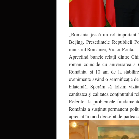
„România joacă un rol important în
Beijing, Preşedintele Republicii P
ministrul României, Victor Ponta.
Apreciind bunele relaţii dintre Chi
roman coincide cu aniversarea a 65
România, şi 10 ani de la stabilir
evenimente având o semnificaţie deos
bilaterală. Sperăm să folsim vizi
cantitatea şi calitatea conţinutului rel
Referitor la problemele fundamenta
România a susţinut permanent politi
apreciat în mod deosebit de partea 