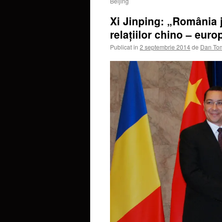
Beijing
Xi Jinping: „România j
relaţiilor chino – eur
Publicat în
2 septembrie 2014
de
Dan To