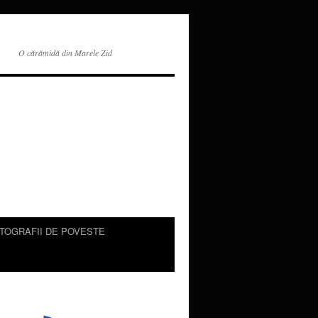
O cărămidă din Marele Zid
TOGRAFII DE POVESTE