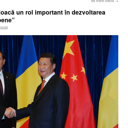
de mare viteză
→
oacă un rol important în dezvoltarea
opene”
mozei