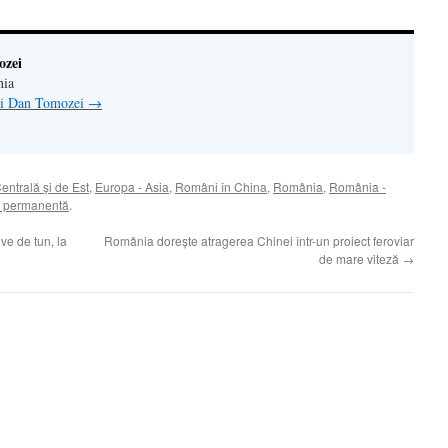
ozei
nia
lui Dan Tomozei
→
entrală şi de Est
,
Europa - Asia
,
Români în China
,
România
,
România -
a permanentă
.
ve de tun, la
România doreşte atragerea Chinei într-un proiect feroviar
de mare viteză
→