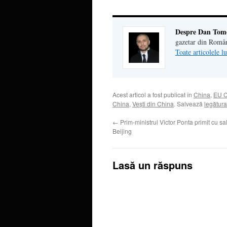
Despre Dan Tom
gazetar din Româ
Toate articolele 
Acest articol a fost publicat în
China
,
EU C
China
,
Veşti din China
. Salvează
legătur
←
Prim-ministrul Victor Ponta primit cu sal
Beijing
Lasă un răspuns