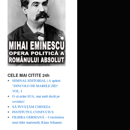
CELE MAI CITITE 24h
SEMNAL EDITORIAL | A apărut
"DINCOLO DE MARELE ZID"
VOL. I
O să urâm SUA, mai mult decât pe
sovietici!
SĂ ÎNVĂŢĂM CHINEZA
INSTITUTUL CONFUCIUS
FILIERA GERMANĂ – Construirea
unui lider marionetă, Klaus Iohannis