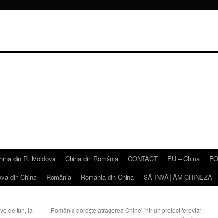
hina din R. Moldova
China din România
CONTACT
EU – China
FO
ova din China
România
România din China
SĂ ÎNVĂŢĂM CHINEZA
ve de tun, la
România doreşte atragerea Chinei într-un proiect feroviar