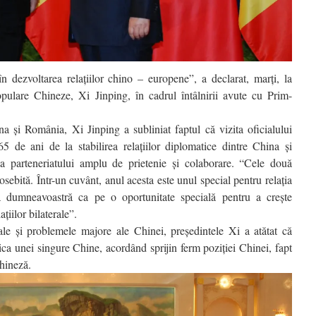
 dezvoltarea relaţiilor chino – europene”, a declarat, marţi, la
opulare Chineze, Xi Jinping, în cadrul întâlnirii avute cu Prim-
na şi România, Xi Jinping a subliniat faptul că vizita oficialului
 de ani de la stabilirea relaţiilor diplomatice dintre China şi
ea parteneriatului amplu de prietenie şi colaborare. “Cele două
ebită. Într-un cuvânt, anul acesta este unul special pentru relaţia
ta dumneavoastră ca pe o oportunitate specială pentru a creşte
aţiilor bilaterale”.
le şi problemele majore ale Chinei, preşedintele Xi a atătat că
ca unei singure Chine, acordând sprijin ferm poziţiei Chinei, fapt
chineză.