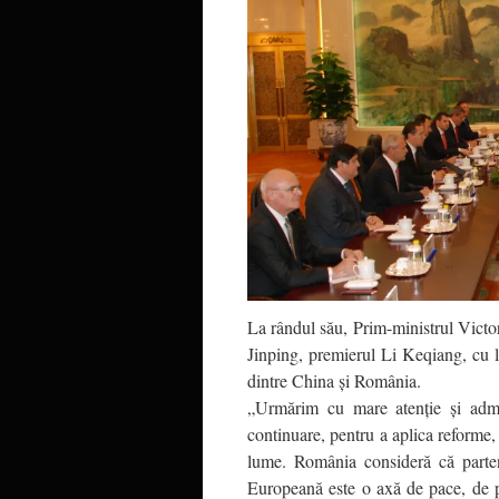
La rândul său, Prim-ministrul Victor 
Jinping, premierul Li Keqiang, cu lid
dintre China şi România.
„Urmărim cu mare atenţie şi admir
continuare, pentru a aplica reforme,
lume. România consideră că parten
Europeană este o axă de pace, de p