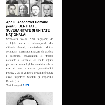
Apelul Academiei Române
pentru IDENTITATE,
SUVERANITATE ŞI UNITATE
NAŢIONALĂ!
Semnatarii acestui Apel, îngrijoraţi de
evoluţiile interne şi internaţionale din
ultimele decenii, caracterizate printr-o
continuă şi alarmantă încercare de erodare
a identităţii, suveranităţii şi unităţii
naţionale a României, cu multe acţiuni
plasate sub semnul globalismului nivelator
sau al unei exagerate „corectitudini
politice”, dar şi cu multe acţiuni îndreptate
direct împotriva Statului şi Poporului
Român (...)
Textul integral
AICI