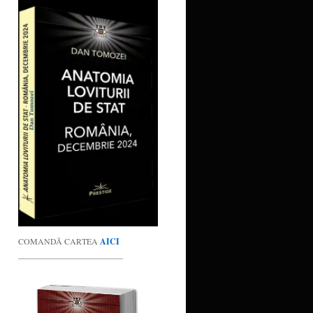
COMANDĂ CARTEA
AICI
_________________________