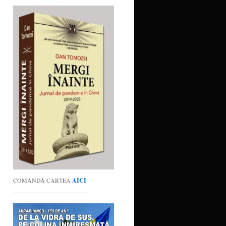
COMANDĂ CARTEA
AICI
_________________________