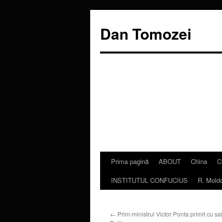
Dan Tomozei
Prima pagină
ABOUT
China
C
Sari
INSTITUTUL CONFUCIUS
R. Mold
la
conținut
←
Prim-ministrul Victor Ponta primit cu sal