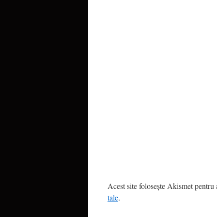
Acest site folosește Akismet pentru
tale
.