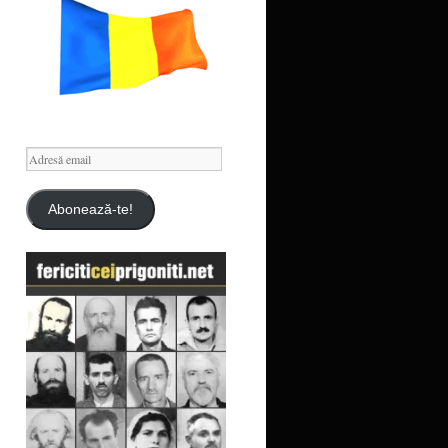
Adresă
email
Abonează-te!