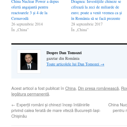
China Nuclear Power a depus
Dragnea: Investițiile chineze se
ofertă angajantă pentru
cifrează la zeci de miliarde de
reactoarele 3 şi 4 de la
euro; poate a venit vremea ca și
Cernavodă
în România să se facă prezente
26 septembrie 2014
28 septembrie 2017
În „China”
În „China”
Despre Dan Tomozei
gazetar din România
Toate articolele lui Dan Tomozei
→
Acest articol a fost publicat în
China
,
Din presa românească
,
Ro
legătura permanentă
.
←
Experţii români şi chinezi încep întâlnirile
China Nuc
privind calea ferată de mare viteză Bucureşti-Iaşi-
pentru 
Chişinău