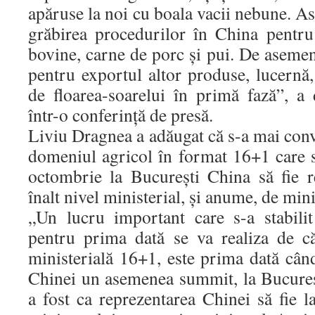
apăruse la noi cu boala vacii nebune. As
grăbirea procedurilor în China pentr
bovine, carne de porc şi pui. De asemene
pentru exportul altor produse, lucernă
de floarea-soarelui în primă fază”, a 
într-o conferinţă de presă.
Liviu Dragnea a adăugat că s-a mai conv
domeniul agricol în format 16+1 care s
octombrie la Bucureşti China să fie r
înalt nivel ministerial, şi anume, de mini
„Un lucru important care s-a stabilit
pentru prima dată se va realiza de c
ministerială 16+1, este prima dată când
Chinei un asemenea summit, la Bucureşt
a fost ca reprezentarea Chinei să fie la