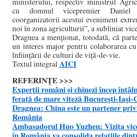
ministerului, respectiv ministrul Agri
cu domnul vicepremier Daniel 
coorganizatorii acestui eveniment extr
noi în zona agriculturii”, a subliniat vi
Dragnea a menţionat, totodată, că part
un interes major pentru colaborarea 
înfiinţării de culturi de viţă-de-vie.
AICI
Textul integral
REFERINȚE >>>
Experţii români şi chinezi încep întâln
ferată de mare viteză Bucureşti-Iaşi-
Dragnea: China este un partener priv
România
Ambasadorul Huo Yuzhen: Vizita vice
în România va consolida relațiile dint