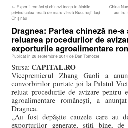
←
Experţii români şi chinezi încep întâlnirile
China Nuc
privind calea ferată de mare viteză Bucureşti-Iaşi-
pentru 
Chişinău
Dragnea: Partea chineză ne-a a
reluarea procedurilor de aviza
exporturile agroalimentare ro
Publicat în
26 septembrie 2014
de
Dan Tomozei
CAPITAL.RO
Sursa:
Vicepremierul Zhang Gaoli a anunţ
convorbirilor purtate joi la Palatul Vic
reluat procedurile de avizare pentru 
agroalimentare româneşti, a anunţat
Dragnea.
„Au fost depăşite cauzele care au d
exporturilor generate, ştiţi bine, d