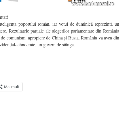
ntat!
inteligența poporului român, iar votul de duminică reprezintă un
tere. Rezultatele parțiale ale alegerilor parlamentare din România
te de comunism, apropiere de China și Rusia. România va avea din
idențial-tehnocrate, un guvern de stânga.
Mai mult
ră
n(Se
de