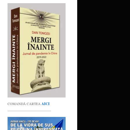
COMANDĂ CARTEA
AICI
_________________________