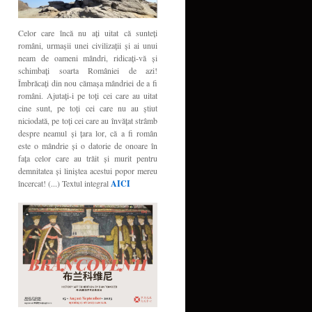
Celor care încă nu aţi uitat că sunteţi
români, urmaşii unei civilizaţii şi ai unui
neam de oameni mândri, ridicaţi-vă şi
schimbaţi soarta României de azi!
Îmbrăcaţi din nou cămaşa mândriei de a fi
români. Ajutaţi-i pe toţi cei care au uitat
cine sunt, pe toţi cei care nu au ştiut
niciodată, pe toţi cei care au învăţat strâmb
despre neamul şi ţara lor, că a fi român
este o mândrie şi o datorie de onoare în
faţa celor care au trăit şi murit pentru
demnitatea şi liniştea acestui popor mereu
încercat! (...) Textul integral
AICI