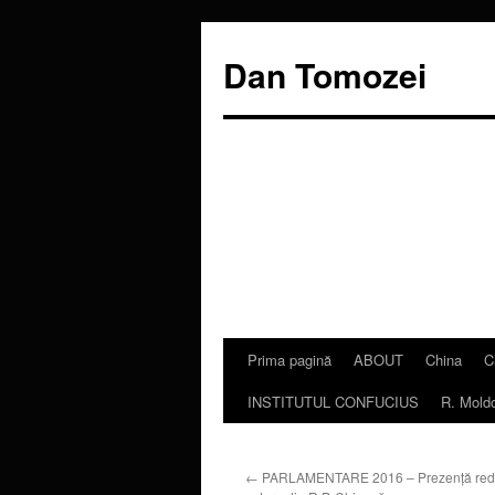
Dan Tomozei
Prima pagină
ABOUT
China
C
Sari
INSTITUTUL CONFUCIUS
R. Mold
la
conținut
←
PARLAMENTARE 2016 – Prezență redusă