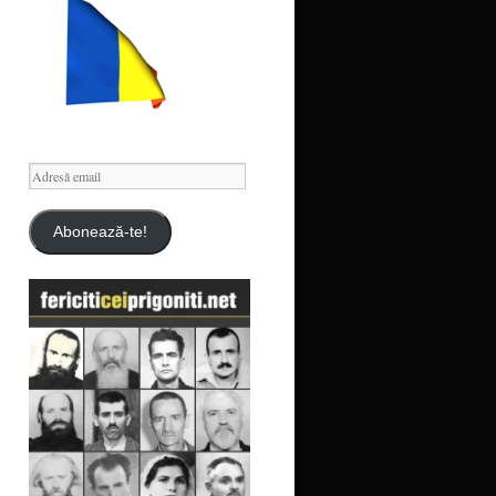
Adresă
email
Abonează-te!