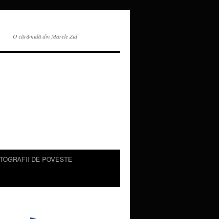
O cărămidă din Marele Zid
TOGRAFII DE POVESTE