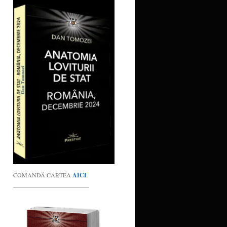
COMANDĂ CARTEA
AICI
_________________________