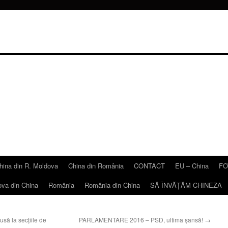
hina din R. Moldova
China din România
CONTACT
EU – China
FO
ova din China
România
România din China
SĂ ÎNVĂŢĂM CHINEZA
 la secțiile de
PARLAMENTARE 2016 – PSD, ultima şansă!
→