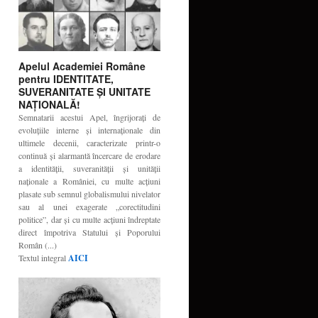
Apelul Academiei Române
pentru IDENTITATE,
SUVERANITATE ŞI UNITATE
NAŢIONALĂ!
Semnatarii acestui Apel, îngrijoraţi de
evoluţiile interne şi internaţionale din
ultimele decenii, caracterizate printr-o
continuă şi alarmantă încercare de erodare
a identităţii, suveranităţii şi unităţii
naţionale a României, cu multe acţiuni
plasate sub semnul globalismului nivelator
sau al unei exagerate „corectitudini
politice”, dar şi cu multe acţiuni îndreptate
direct împotriva Statului şi Poporului
Român (...)
Textul integral
AICI