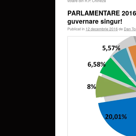
votare din R.P. Chineză
PARLAMENTARE 2016 – 
guvernare singur!
Publicat în
12 decembrie 2016
de
Dan To