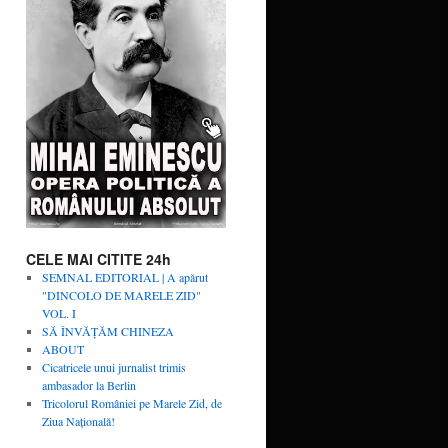
CELE MAI CITITE 24h
SEMNAL EDITORIAL | A apărut
"DINCOLO DE MARELE ZID"
VOL. I
SĂ ÎNVĂŢĂM CHINEZA
ABOUT
Cicatricele unui jurnalist trimis
ambasador la Berlin
Tricolorul României pe Marele Zid, de
Ziua Naţională!