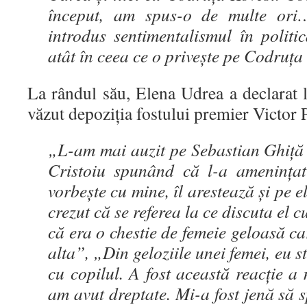
început, am spus-o de multe or
introdus sentimentalismul în politică
atât în ceea ce o priveşte pe Codruţa
La rândul său, Elena Udrea a declarat 
văzut depoziția fostului premier Victor P
„L-am mai auzit pe Sebastian Ghiță î
Cristoiu spunând că l-a amenința
vorbește cu mine, îl arestează și pe 
crezut că se referea la ce discuta el
că era o chestie de femeie geloasă ca
alta”, „Din geloziile unei femei, eu 
cu copilul. A fost această reacție 
am avut dreptate. Mi-a fost jenă să