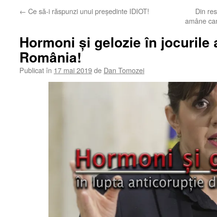
←
Ce să-i răspunzi unui președinte IDIOT!
Din re
amâne can
Hormoni și gelozie în jocurile 
România!
Publicat în
17 mai 2019
de
Dan Tomozei