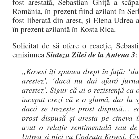
fost arestată, Sebastian Ghiță a scăp
România, în prezent fiind azilant în Ser
fost liberată din arest, și Elena Udrea 
în prezent azilantă în Kosta Rica.
Solicitat de să ofere o reacție, Sebast
Sinteza Zilei de la Antena 3
emisiunea
:
„Kovesi îţi spunea drept în faţă: ‘d
arestez’, ‘dacă nu dai afară jurna
arestez’. Sigur că ai o rezistenţă ca o
început crezi că e o glumă, dar la s
dacă se trezeşte prost dispusă… ea
prost dispusă şi aresta pe cinev
avut o relaţie sentimentală sau de
Udrea şi nici cu Codruţa Kovesi. Co