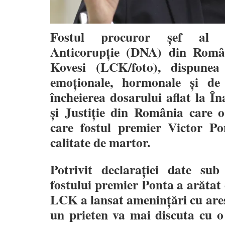
Fostul procuror șef al Di
Anticorupție (DNA) din Româ
Kovesi (LCK/foto), dispunea 
emoționale, hormonale și de 
încheierea dosarului aflat la Î
și Justiție din România care 
care fostul premier Victor Po
calitate de martor.
Potrivit declarației date su
fostului premier Ponta a arătat 
LCK a lansat amenințări cu ares
un prieten va mai discuta cu o 