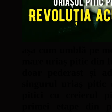
așa cum umblă pe mel
mare uriaș pitic din l
doar pederast și a
singurul uriaș pitic
pitici cu creierul p
primei etape din p