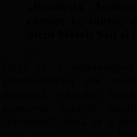
„Revoluția Acultur
rămase în istorie, d
drept Marele Salt și 
…
După ce a supravegheat 
personalităților din toate
medicină, educație, sport
promovat valorile famil
„fanatism”, după ce a dezl
piețe piticii cu creier li