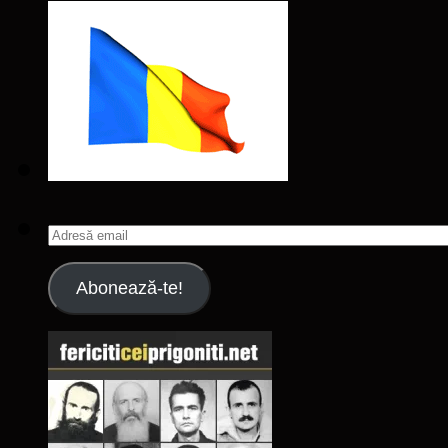
Adresă
email
Abonează-te!