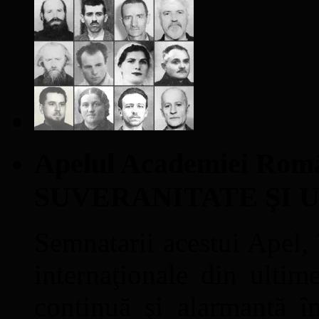
Apelul Academiei Ro
SUVERANITATE ŞI 
Semnatarii acestui Apel, î
internaţionale din ultime
continuă şi alarmantă în