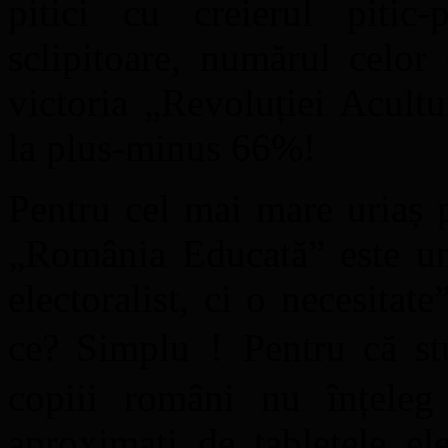
pitici cu creierul pitic-
sclipitoare, numărul celor 
victoria „Revoluției Acultu
la plus-minus 66%!
Pentru cel mai mare uriaș p
„România Educată” este un 
electoralist, ci o necesitat
ce? Simplu！Pentru că stu
copiii români nu înțeleg
aproximați de tabletele el