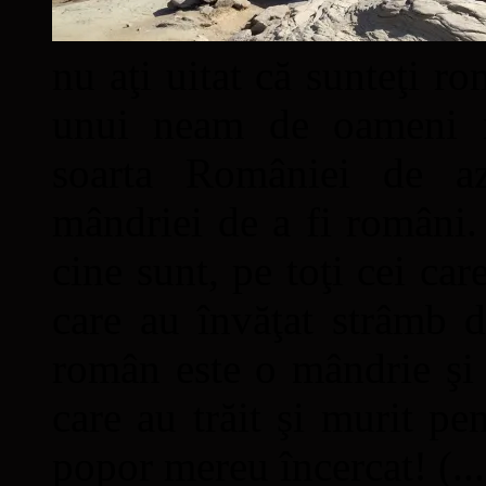
nu aţi uitat că sunteţi ro
unui neam de oameni mâ
soarta României de a
mândriei de a fi români. 
cine sunt, pe toţi cei car
care au învăţat strâmb d
român este o mândrie şi 
care au trăit şi murit pe
popor mereu încercat! (...