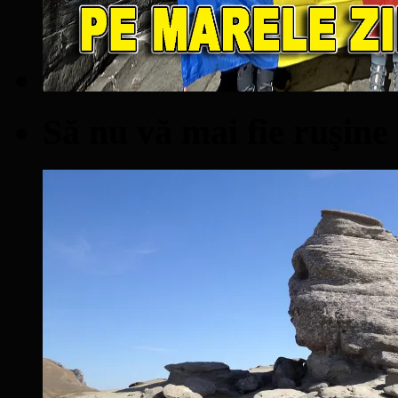
Să nu vă mai fie ruşine