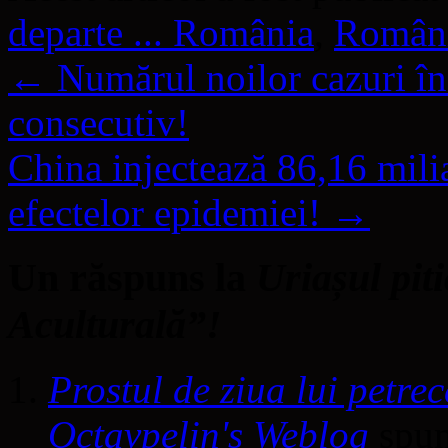
departe ... România
,
Român
←
Numărul noilor cazuri în 
consecutiv!
China injectează 86,16 mili
efectelor epidemiei!
→
Un răspuns la
Uriașul pit
Aculturală”!
Prostul de ziua lui petre
Octavpelin's Weblog
spun