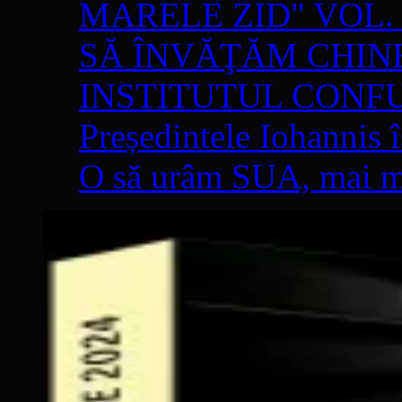
MARELE ZID" VOL. 
SĂ ÎNVĂŢĂM CHIN
INSTITUTUL CONF
Președintele Iohannis 
O să urâm SUA, mai mul