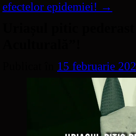
efectelor epidemiei!
→
Uriașul pitic pederast
Aculturală”!
Publicat în
15 februarie 20