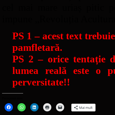
cel mai mare uriaș pitic p
impune „Revoluția Acultural
PS 1 – acest text trebuie
pamfletară.
PS 2 – orice tentație 
lumea reală este o pu
perversitate!!
Partajează asta:
Dă
Dă
Dă
Dă
Dă
Mai mult
clic
clic
clic
clic
clic
pentru
pentru
pentru
pentru
pentru