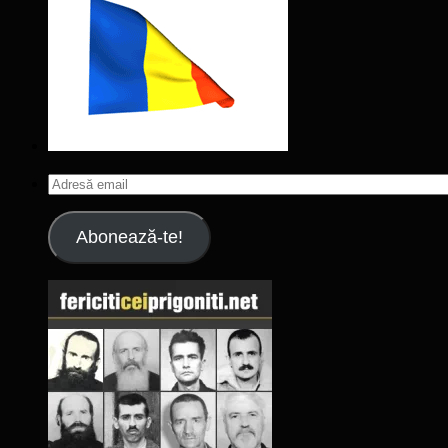
Adresă
email
Abonează-te!