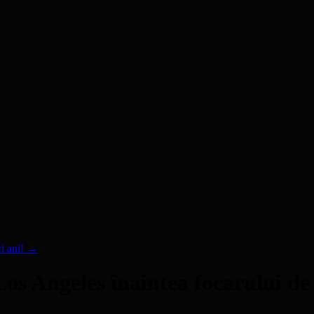
ci ani!
→
os Angeles înaintea focarului d