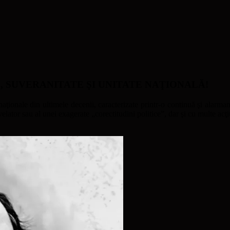
ATE, SUVERANITATE ŞI UNITATE NAŢIONALĂ!
naţionale din ultimele decenii, caracterizate printr-o continuă şi alarmant
ator sau al unei exagerate „corectitudini politice”, dar şi cu multe acţi