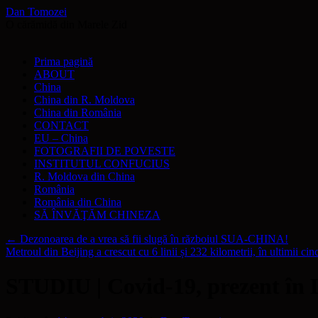
Dan Tomozei
O cărămidă din Marele Zid
Sari
Prima pagină
la
ABOUT
conținut
China
China din R. Moldova
China din România
CONTACT
EU – China
FOTOGRAFII DE POVESTE
INSTITUTUL CONFUCIUS
R. Moldova din China
România
România din China
SĂ ÎNVĂŢĂM CHINEZA
←
Dezonoarea de a vrea să fii slugă în războiul SUA-CHINA!
Metroul din Beijing a crescut cu 6 linii și 232 kilometrii, în ultimii cin
STUDIU | Covid-19, prezent în L