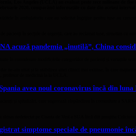
ifornia, Los Angeles (UCLA) au evaluat peste zece milioane de fișe d
uarie 2020, comparând informațiile cu date din același interval di
itele în ambulatoriu care au solicitat îngrijire pentru tuse au cresc
 pacienți în secțiile de urgență, care au reclamat tuse, simultan cu număr
A acuză pandemia „inutilă”, China consider
uate în considerare modificările categoriilor de pacienți și variațiile se
r ne-am uitat și la stabilirea unei clinici mai extinse, în care majoritat
ui, profesor de medicină la la UCLA.
pania avea noul coronavirus încă din luna
acienți și spitalizări, care sugerează răspândirea în comunitate a SARS-Co
re a rămas nedetectat pe Coasta de Vest a SUA încă din preajma Crăciunu
egistrat simptome speciale de pneumonie înc