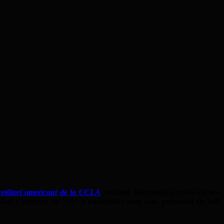
rcetători americani de la UCLA
prezintă informații potrivit cărora
ctat o creștere cu 50% a pacienților care s-au prezentat cu boli