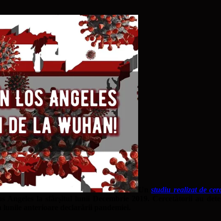
Un
studiu realizat de ce
 Angeles la sfârșitul lunii Decembrie 2019. Cercetătorii au dete
în lunile anterioare declarării pandemiei.