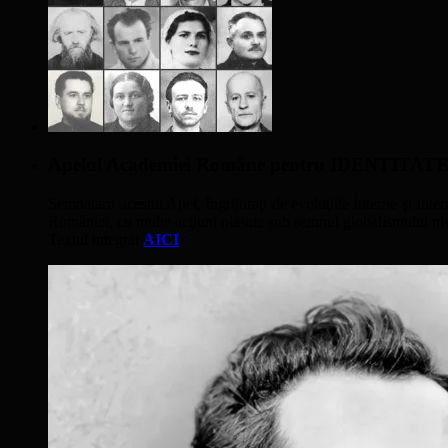
Apelul Academiei Române pentru IDENTIT
Semnatarii acestui Apel, îngrijoraţi de evoluţiile interne şi inter
României, cu multe acţiuni plasate sub semnul globalismului nivel
Textul integral
AICI