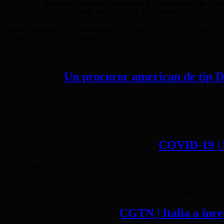
În cadrul studiului, cercetătorii Universității din Cal
UCLA Health, din perioada 1 Decembrie 2019 – 29 Febr
Studiul, susținut de Departamentul de Medicină al UCLA, arată că viz
problemă medicală din ultimii cinci ani cu peste 1.000 de cazuri.
De asemenea, a fost descoperit o creștere „semnificativă” a numărului de
Un procuror american de tip DN
Aceste creșteri a numărului de cazuri s-au menținut și după ce au fost l
„Majoritatea studiilor COVID-19 evaluează datele despre spitalizare, da
boli și simptome”, a declarat Joann Elmore, autor principal al studiul
COVID-19 | S
Cercetătorii au remarcat numărul neobișnuit de mare de solicitări, de p
testare.
Toate aceste date poate arăta că noul coronavirus s-a instalat în tăce
CGTN | Italia a înr