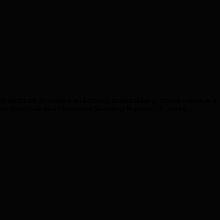
ă încercare de erodare a identităţii, suveranităţii şi unităţii naţionale a
uni îndreptate direct împotriva Statului şi Poporului Român (...)