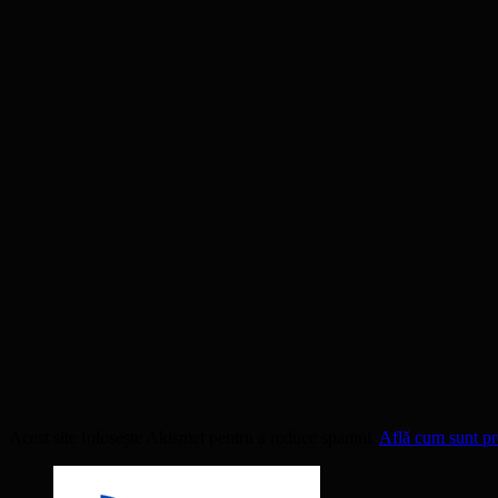
Acest site folosește Akismet pentru a reduce spamul.
Află cum sunt pro