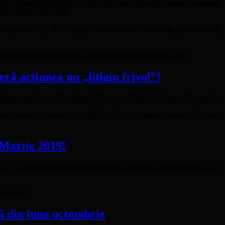
in sistemul de sănătate și de vizite ale pacienților în ambulatoriul
n ultimii cinci ani.
ut cu peste 50%, fiind depășit numărul mediu de vizite pentru aceeași
ul pacienților spitalizați cu insuficiență respiratorie acută.
ă acțiunea un „litigiu frivol”!
zoniere, arată un studiu apărut în Journal of Medical Internet Research.
ea pacienților apelează mai întâi la îngrijiri medicale atunci când apar
 Martie 2019!
V-2 înainte de conștientizarea clinică și de stabilirea capacităților de
lui 2019.
ă din luna octombrie