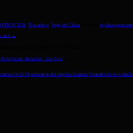
VIRUS 2020
,
Din arhive
,
Veşti din China
. Salvează
legătura permane
ci ani!
→
les înaintea focarului de la Wuhan!
ii Noii Ordine Mondiale - Ion Coja
spune:
/studiu-covid-19-prezent-in-los-angeles-inaintea-focarului-de-la-wuha