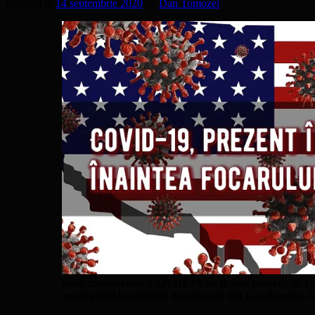
Publicat în
14 septembrie 2020
de
Dan Tomozei
noul coronavirus COVID-19 ar fi fost prezent în Los
respiratorii la unitățile de sănătate din Los Angeles, 