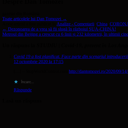
Despre Dan Tomozei
gazetar din România
Toate articolele lui Dan Tomozei
→
Acest articol a fost publicat în
Analize - Comentarii
,
China
,
CORONA
←
Dezonoarea de a vrea să fii slugă în războiul SUA-CHINA!
Metroul din Beijing a crescut cu 6 linii și 232 kilometrii, în ultimii cin
Un răspuns la
STUDIU | Covid-19, prezent în Los Ange
Covid 19 a fost planificat. Face parte din scenariul introducer
12 octombrie 2020 la 17:15
[…] – StopWorldControl.com
http://dantomozei.ro/2020/09/14
Încarc...
Răspunde
Lasă un răspuns