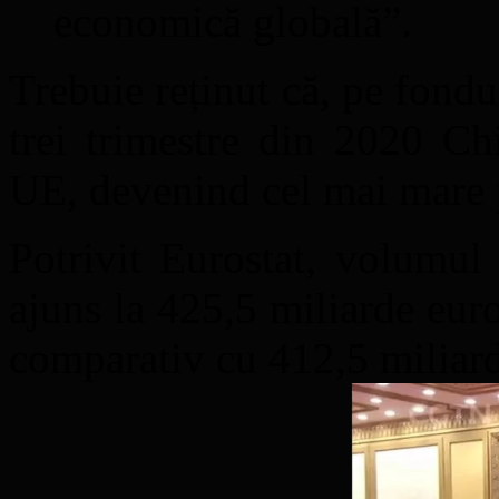
economică globală”.
Trebuie reținut că, pe fond
trei trimestre din 2020 Ch
UE, devenind cel mai mare p
Potrivit Eurostat, volumul
ajuns la 425,5 miliarde eur
comparativ cu 412,5 miliar