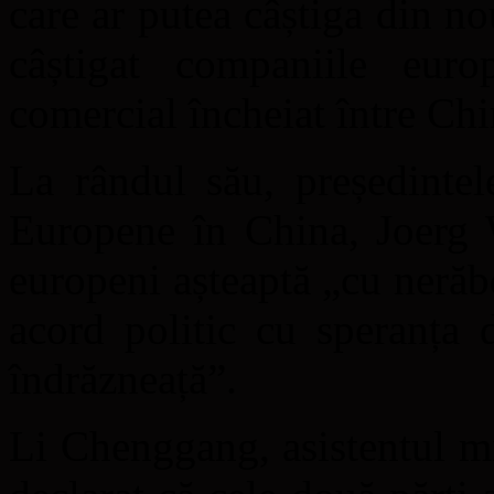
care ar putea câștiga din n
câștigat companiile eur
comercial încheiat între Ch
La rândul său, președinte
Europene în China, Joerg W
europeni așteaptă „cu nerăbd
acord politic cu speranța 
îndrăzneață”.
Li Chenggang, asistentul mi