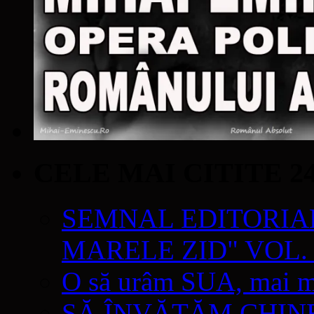
CELE MAI CITITE 2
SEMNAL EDITORIAL 
MARELE ZID" VOL. 
O să urâm SUA, mai mul
SĂ ÎNVĂŢĂM CHIN