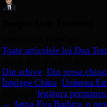
Despre Dan Tomozei
gazetar din România
Toate articolele lui Dan T
Acest articol a fost publicat
Din arhive
,
Din presa chine
Înţelege China
,
Uniunea Eu
Salvează
legătura permanen
←
Anna-Eva Budura, o poves