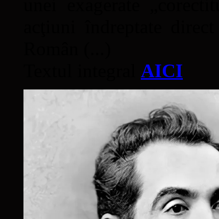
unei exagerate „corectit
acţiuni îndreptate direc
Român (...)
Textul integral
AICI