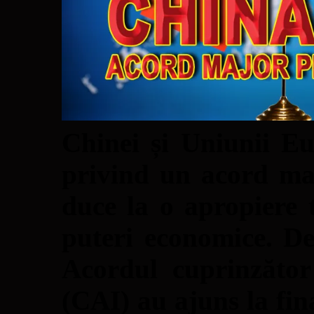
Chinei și Uniunii Eu
privind un acord maj
duce la o apropiere 
puteri economice. De
Acordul cuprinzător
(CAI) au ajuns la fina