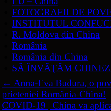
EU – China
FOTOGRAFII DE POV
INSTITUTUL CONFUC
R. Moldova din China
România
România din China
SĂ ÎNVĂŢĂM CHINE
←
Anna-Eva Budura, o poves
prieteniei România-China!
COVID-19 | China va aplica