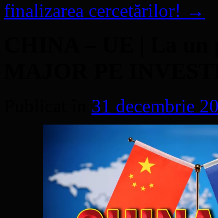
finalizarea cercetărilor!
→
CHINA – UE | La un
MAJOR PE INVESTI
Publicat în
31 decembrie 2