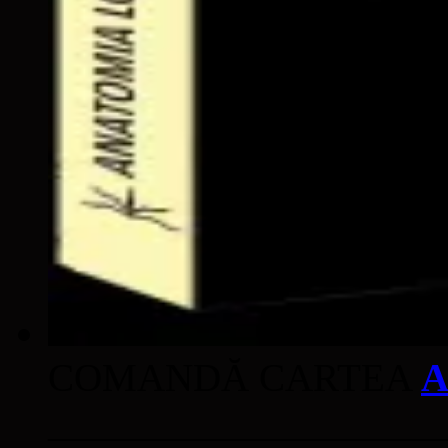
COMANDĂ CARTEA
A
____________________