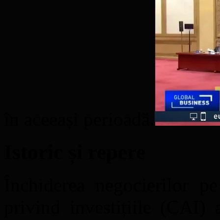
în aceeași perioadă.
Istoric și repere
Închiderea negocierilor p
privind investițiile (CAI)