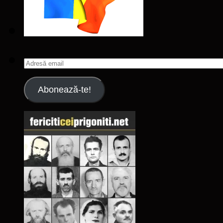
Adresă
email
Abonează-te!