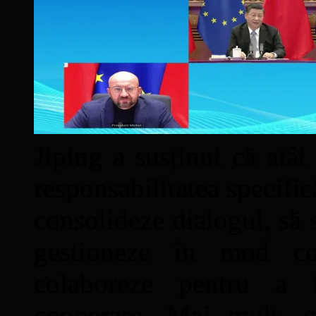
Jiping a susținut că atât
responsabilitatea specifi
consolideze dialogul, să 
gestioneze în mod cor
colaboreze pentru a i
cooperare. Mai mult, c