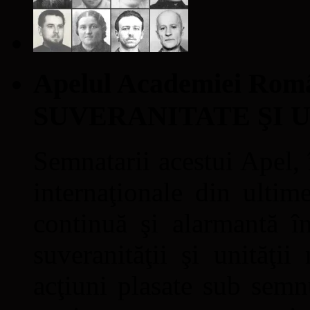
Apelul Academiei Ro
SUVERANITATE ŞI 
Semnatarii acestui Apel, î
internaţionale din ultime
continuă şi alarmantă în
suveranităţii şi unităţi
acţiuni plasate sub semn