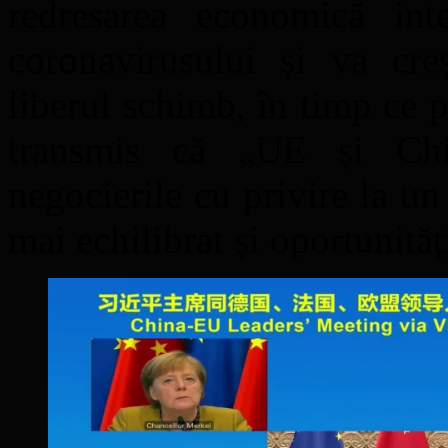
redresarea economică int
coronavirusului și va creș
liberul schimb, în timp ce 
transmis că „UE și Chin
negocierile cu privire la un
mai echilibrat și oportunităț