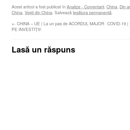
Acest articol a fost publicat în
Analize - Comentarii
,
China
,
Din a
China
,
Veşti din China
. Salvează
legătura permanentă
.
←
CHINA – UE | La un pas de ACORDUL MAJOR
COVID-19 | 7
PE INVESTIȚII!
Lasă un răspuns