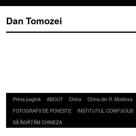
Dan Tomozei
Sari
Prima pagină
ABOUT
China
China din R. Moldova
la
FOTOGRAFII DE POVESTE
INSTITUTUL CONFUCIUS
conținut
SĂ ÎNVĂŢĂM CHINEZA