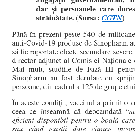
dar și persoanele care dores
străinătate. (Sursa:
)
CGTN
Până în prezent peste 540 de milioan
anti-Covid-19 produse de Sinopharm au 
să fie raportate efecte secundare severe
director-adjunct al Comisiei Naționale
Mai mult, studiile de Fază III pent
Sinopharm au fost derulate cu spriji
persoane, din cadrul a 125 de grupe etni
În aceste condiții, vaccinul a primit o a
ceea ce înseamnă că deocamdată “
n
eficient disponibil pentru o boală car
sau când există date clinice incom