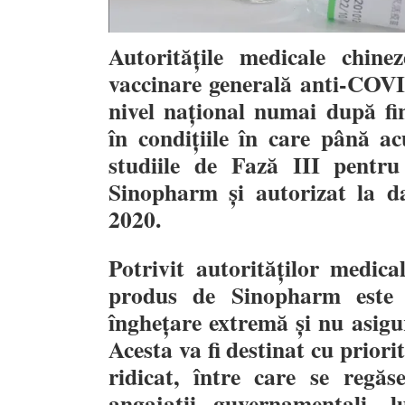
Autoritățile medicale chin
vaccinare generală anti-COVID
nivel național numai după fin
în condițiile în care până ac
studiile de Fază III pentr
Sinopharm și autorizat la 
2020.
Potrivit autorităților medica
produs de Sinopharm este i
înghețare extremă și nu asig
Acesta
va fi destinat cu priori
ridicat, între care se regăs
angajații guvernamentali, lu