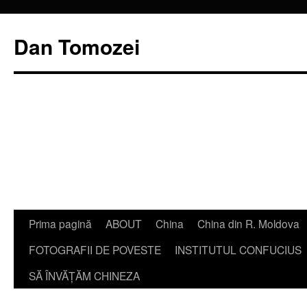
Dan Tomozei
Sari
Prima pagină
ABOUT
China
China din R. Moldova
la
FOTOGRAFII DE POVESTE
INSTITUTUL CONFUCIUS
conținut
SĂ ÎNVĂŢĂM CHINEZA