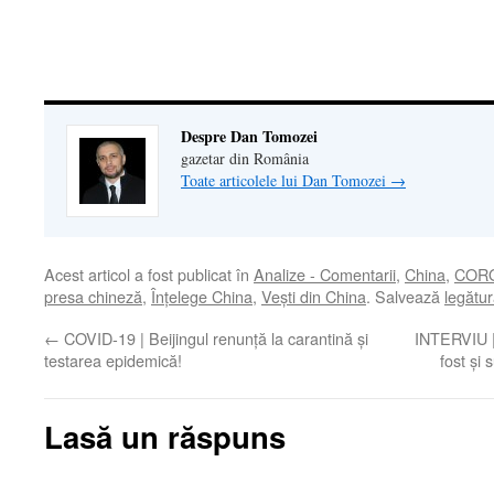
nouă)
nouă)
deschide
într-
o
fereastră
nouă)
Despre Dan Tomozei
gazetar din România
Toate articolele lui Dan Tomozei
→
Acest articol a fost publicat în
Analize - Comentarii
,
China
,
CORO
presa chineză
,
Înţelege China
,
Veşti din China
. Salvează
legătu
←
COVID-19 | Beijingul renunță la carantină și
INTERVIU |
testarea epidemică!
fost și 
Lasă un răspuns