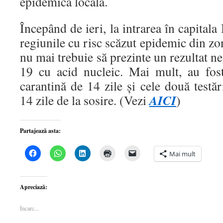
epidemică locală.
Începând de ieri, la intrarea în capitala
regiunile cu risc scăzut epidemic din zo
nu mai trebuie să prezinte un rezultat ne
19 cu acid nucleic. Mai mult, au fos
carantină de 14 zile și cele două testăr
AICI
14 zile de la sosire. (Vezi
)
Partajează asta:
Dă
Dă
Dă
Dă
Dă
Mai mult
clic
clic
clic
clic
clic
pentru
pentru
pentru
pentru
pentru
a
partajare
a
a
a
partaja
pe
partaja
imprima(Se
trimite
pe
WhatsApp(Se
pe
deschide
o
Apreciază:
Facebook(Se
deschide
LinkedIn(Se
într-
legătură
deschide
într-
deschide
o
prin
într-
o
într-
fereastră
email
Încarc...
o
fereastră
o
nouă)
unui
fereastră
nouă)
fereastră
prieten(Se