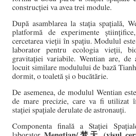
construcției va avea trei module.
După asamblarea la stația spațială, We
platformă de experimente științifice
cercetarea vieții în spațiu. Modulul est
laborator pentru ecologia vieții, bi
gravitației variabile. Wentian are, de 
locuit similare modulului de bază Tianhe
dormit, o toaletă și o bucătărie.
De asemenea, de modulul Wentian este 
de mare precizie, care va fi utilizat 
stației spațiale derulate de astronauți.
Componenta finală a Stației Spația
Mengtian/梦天 (visul ceru
laborator