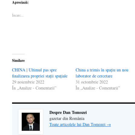
pe
WhatsApp(Se
pe
deschide
o
Apreciază:
Facebook(Se
deschide
LinkedIn(Se
într-
legătură
deschide
într-
deschide
o
prin
într-
o
într-
fereastră
email
Încarc...
o
fereastră
o
nouă)
unui
fereastră
nouă)
fereastră
prieten(Se
nouă)
nouă)
deschide
într-
o
fereastră
nouă)
Similare
CHINA | Ultimul pas spre
China a trimis în spațiu un nou
finalizarea propriei stații spațiale
laborator de cercetare
29 noiembrie 2022
31 octombrie 2022
În „Analize - Comentarii”
În „Analize - Comentarii”
Despre Dan Tomozei
gazetar din România
Toate articolele lui Dan Tomozei
→