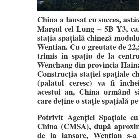
China a lansat cu succes, astă
Marșul cel Lung – 5B Y3, car
stația spațială chineză modulu
Wentian. Cu o greutate de 22,
trimis în spațiu de la centru
Wenchang din provincia Haina
Construcția stației spațiale
(palatul ceresc) va fi înche
acestui an, China urmând s
care deține o stație spațială p
Potrivit Agenției Spațiale c
China (CMSA), după aproxim
de la lansare, Wentian s-a