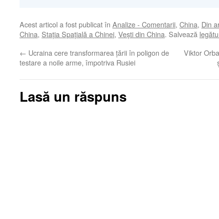
Acest articol a fost publicat în
Analize - Comentarii
,
China
,
Din a
China
,
Stația Spațială a Chinei
,
Veşti din China
. Salvează
legăt
←
Ucraina cere transformarea țării în poligon de
Viktor Orb
testare a noile arme, împotriva Rusiei
Lasă un răspuns