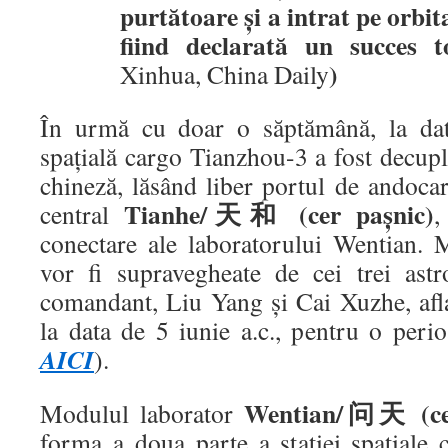
purtătoare și a intrat pe orbit
fiind declarată un succes 
)
Xinhua, China Daily
În urmă cu doar o săptămână, la dat
spațială cargo Tianzhou-3 a fost decupla
chineză, lăsând liber portul de andoca
Tianhe/天和 (cer pașnic)
central
,
conectare ale laboratorului Wentian.
vor fi supravegheate de cei trei as
comandant, Liu Yang și Cai Xuzhe, aflaț
la data de 5 iunie a.c., pentru o peri
AICI
).
Wentian/问天 (cerc
Modulul laborator
forma a doua parte a stației spațiale c