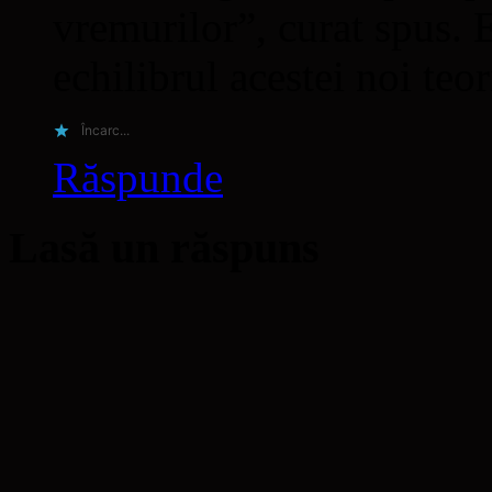
vremurilor”, curat spus. 
echilibrul acestei noi teo
Încarc...
Răspunde
Lasă un răspuns