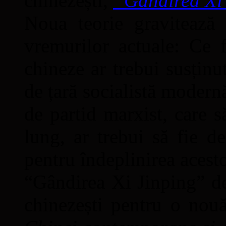
chinezești,
“Gândirea Xi
Noua teorie gravitează 
vremurilor actuale: Ce f
chineze ar trebui susținu
de țară socialistă modernă 
de partid marxist, care 
lung, ar trebui să fie d
pentru îndeplinirea acesto
“Gândirea Xi Jinping” des
chinezești pentru o nou