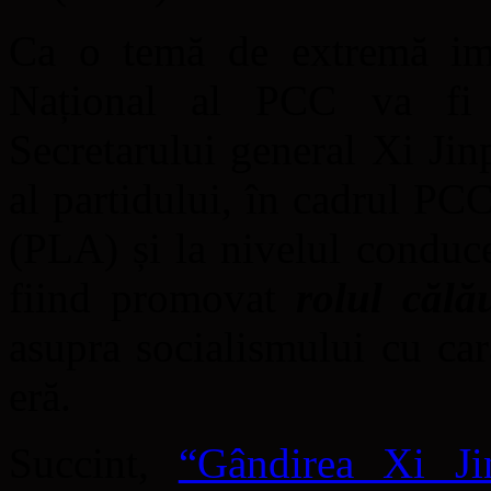
Ca o temă de extremă imp
Național al PCC va fi 
Secretarului general Xi Jin
al partidului, în cadrul PC
(PLA) și la nivelul conduc
fiind promovat
rolul călă
asupra socialismului cu car
eră.
Succint,
“Gândirea Xi Ji