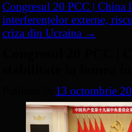
Congresul 20 PCC | China l
interferențelor externe, risc
criza din Ucraina
→
Congresul 20 PCC | C
stabilitate în lumea î
Publicat în
13 octombrie 2