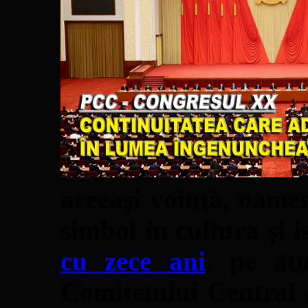
aceeaşi voinţă, oame
simbol în cultura și i
cu zece ani
, pe at
Comitetului Central