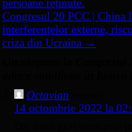
persoane reținute.
Congresul 20 PCC | China l
interferențelor externe, risc
criza din Ucraina
→
Un răspuns la
Congresul 
aduce stabilitate în lumea
Octavian
spune:
14 octombrie 2022 la 02
Da, totul graviteza prin p