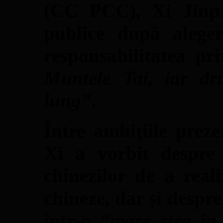
(CC PCC), Xi Jinpin
publice după alege
responsabilitatea pr
Muntele Tai, iar dr
lung”
.
Între ambițiile prez
Xi a vorbit despre 
chinezilor de a real
chineze, dar și despr
într-o
“
mare stea în 