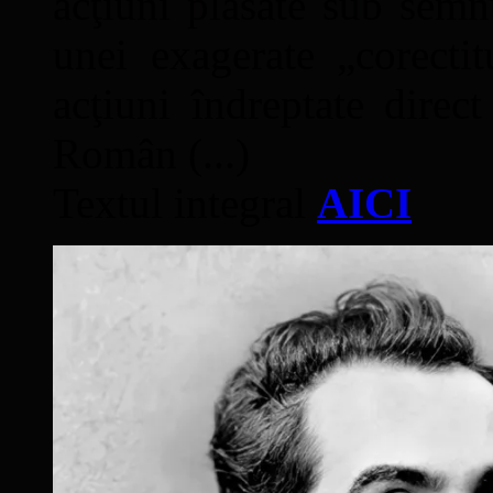
acţiuni plasate sub semn
unei exagerate „corectit
acţiuni îndreptate direc
Român (...)
Textul integral
AICI