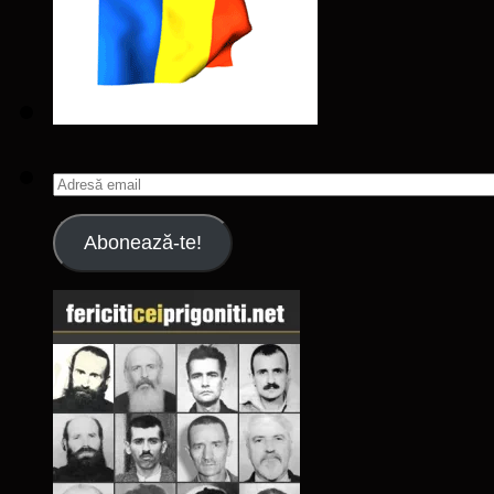
Adresă
email
Abonează-te!