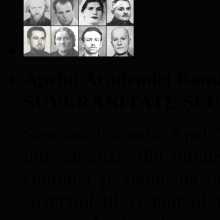
Apelul Academiei Ro
SUVERANITATE ŞI 
Semnatarii acestui Apel, î
internaţionale din ultime
continuă şi alarmantă în
suveranităţii şi unităţi