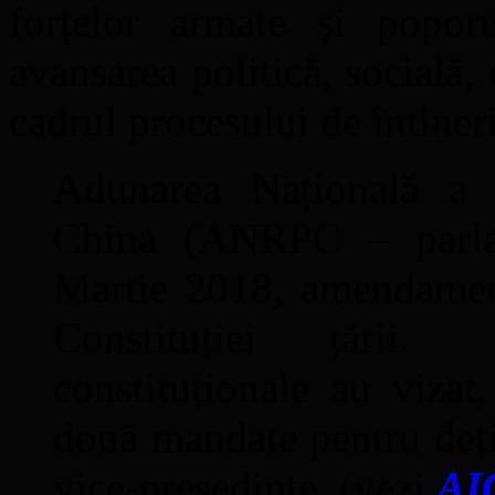
forțelor armate și popor
avansarea politică, socială,
cadrul procesului de întineri
Adunarea Națională a R
China (ANRPC – parlam
Martie 2018, amendamen
Constituției țării.
constituționale au vizat,
două mandate pentru dețin
vice-președinte. (vezi
AI