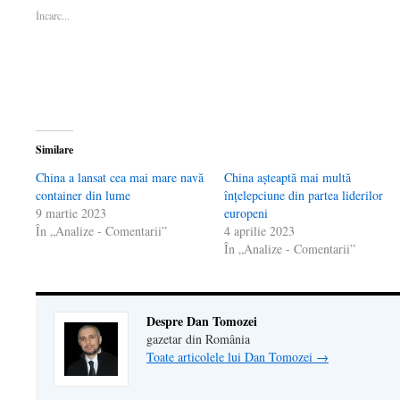
într-
o
într-
fereastră
email
Încarc...
o
fereastră
o
nouă)
unui
fereastră
nouă)
fereastră
prieten(Se
nouă)
nouă)
deschide
într-
o
fereastră
nouă)
Similare
China a lansat cea mai mare navă
China așteaptă mai multă
container din lume
înțelepciune din partea liderilor
9 martie 2023
europeni
În „Analize - Comentarii”
4 aprilie 2023
În „Analize - Comentarii”
Despre Dan Tomozei
gazetar din România
Toate articolele lui Dan Tomozei
→