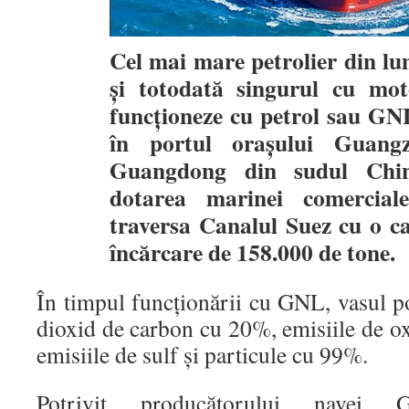
Cel mai mare petrolier din l
și totodată singurul cu mo
funcționeze cu petrol sau GNL
în portul orașului Guangz
Guangdong din sudul Chin
dotarea marinei comercial
traversa Canalul Suez cu o 
încărcare de 158.000 de tone.
În timpul funcționării cu GNL, vasul p
dioxid de carbon cu 20%, emisiile de ox
emisiile de sulf și particule cu 99%.
Potrivit producătorului navei 