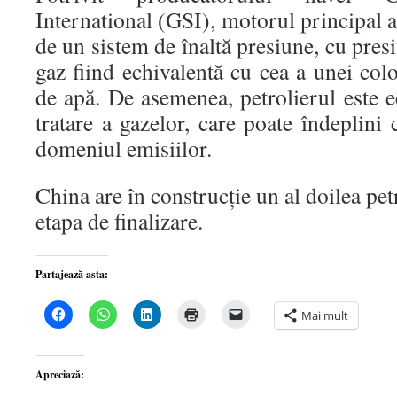
International (GSI), motorul principal a
de un sistem de înaltă presiune, cu presi
gaz fiind echivalentă cu cea a unei co
de apă. De asemenea, petrolierul este 
tratare a gazelor, care poate îndeplini 
domeniul emisiilor.
China are în construcție un al doilea pet
etapa de finalizare.
Partajează asta:
Dă
Dă
Dă
Dă
Dă
Mai mult
clic
clic
clic
clic
clic
pentru
pentru
pentru
pentru
pentru
a
partajare
a
a
a
partaja
pe
partaja
imprima(Se
trimite
pe
WhatsApp(Se
pe
deschide
o
Apreciază:
Facebook(Se
deschide
LinkedIn(Se
într-
legătură
deschide
într-
deschide
o
prin