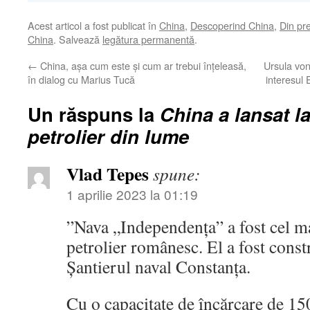
Acest articol a fost publicat în
China
,
Descoperind China
,
Din pr
China
. Salvează
legătura permanentă
.
←
China, așa cum este și cum ar trebui înțeleasă,
Ursula von 
în dialog cu Marius Tucă
interesul
Un răspuns la
China a lansat l
petrolier din lume
Vlad Tepes
spune:
1 aprilie 2023 la 01:19
”Nava „Independența” a fost cel m
petrolier românesc. El a fost const
Șantierul naval Constanța.
Cu o capacitate de încărcare de 15