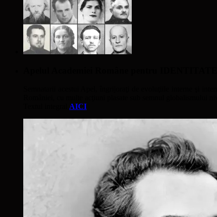
Apelul Academiei Române pentru IDENTIT
Semnatarii acestui Apel, îngrijoraţi de evoluţiile interne şi inter
României, cu multe acţiuni plasate sub semnul globalismului nivel
Textul integral
AICI