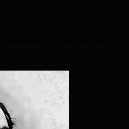
ATE, SUVERANITATE ŞI UNITATE NAŢIONALĂ!
naţionale din ultimele decenii, caracterizate printr-o continuă şi alarmant
ator sau al unei exagerate „corectitudini politice”, dar şi cu multe acţi