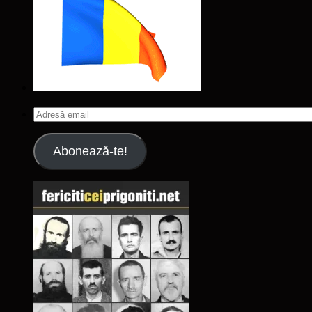
Adresă
email
Abonează-te!