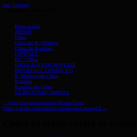
Dan Tomozei
O cărămidă din Marele Zid
Sari
Prima pagină
la
ABOUT
conținut
China
China din R. Moldova
China din România
CONTACT
EU – China
FOTOGRAFII DE POVESTE
INSTITUTUL CONFUCIUS
R. Moldova din China
România
România din China
SĂ ÎNVĂŢĂM CHINEZA
←
Firul scurt al generalului Nicolae Ciucă
China și Rusia consolidează coordonarea strategică
→
China va crește vârsta de pensio