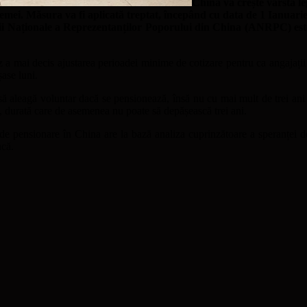
China va crește vârsta le
 femei. Măsura va fi aplicată treptat, începând cu data de 1 Ianuari
 Naționale a Reprezentanților Poporului din China (ANRPC) este p
z a mai decis ajustarea perioadei minime de cotizare pentru ca angajații
ase luni.
să aleagă voluntar dacă se pensionează, însă nu cu mai mult de trei ani 
t, durată care de asemenea nu poate să depășească trei ani.
i de pensionare în China are la bază analiza cuprinzătoare a speranței de 
ncă.