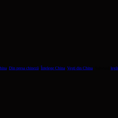
hina
,
Din presa chineză
,
Înţelege China
,
Veşti din China
. Salvează
legă