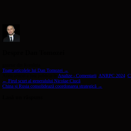
o
fereastră
o
nouă)
unui
fereastră
nouă)
fereastră
prieten(Se
nouă)
nouă)
deschide
într-
o
fereastră
nouă)
Despre Dan Tomozei
gazetar din România
Toate articolele lui Dan Tomozei
→
Acest articol a fost publicat în
Analize - Comentarii
,
ANRPC 2024
,
C
←
Firul scurt al generalului Nicolae Ciucă
China și Rusia consolidează coordonarea strategică
→
Lasă un răspuns