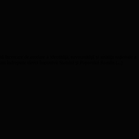
ă încercare de erodare a identităţii, suveranităţii şi unităţii naţionale a
uni îndreptate direct împotriva Statului şi Poporului Român (...)