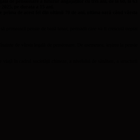
gală de pensionare a tuturor angajaților cu trei ani, de la 60, la 63
e 2025, pe durata a 15 ani.
rima de acest fel din ultimii 70 de ani, ultima oară când vârsta
 să primească pensie de bază lunar, perioadă care va fi crescută treptat
înainte de vârsta legală de pensionare. De asemenea, ieșirea la pensie
viață în cadrul societății chineze, a nivelului de sănătate, a structurii