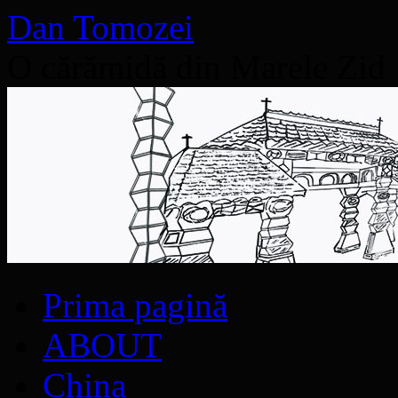
Dan Tomozei
O cărămidă din Marele Zid
Sari
Prima pagină
la
conținut
ABOUT
China