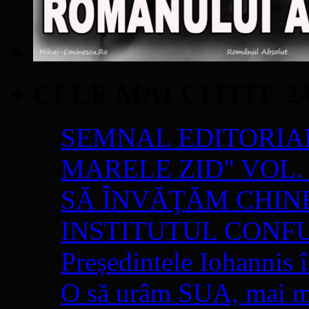
CELE MAI CITITE 2
SEMNAL EDITORIAL 
MARELE ZID" VOL. 
SĂ ÎNVĂŢĂM CHIN
INSTITUTUL CONF
Președintele Iohannis 
O să urâm SUA, mai mul