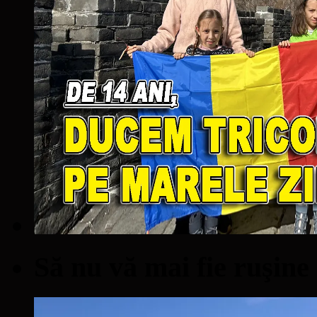
Să nu vă mai fie ruşine