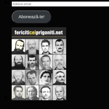
Adresă
email
Abonează-te!