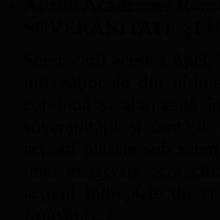
Apelul Academiei Ro
SUVERANITATE ŞI 
Semnatarii acestui Apel, î
internaţionale din ultime
continuă şi alarmantă în
suveranităţii şi unităţi
acţiuni plasate sub semn
unei exagerate „corectit
acţiuni îndreptate direc
Român (...)