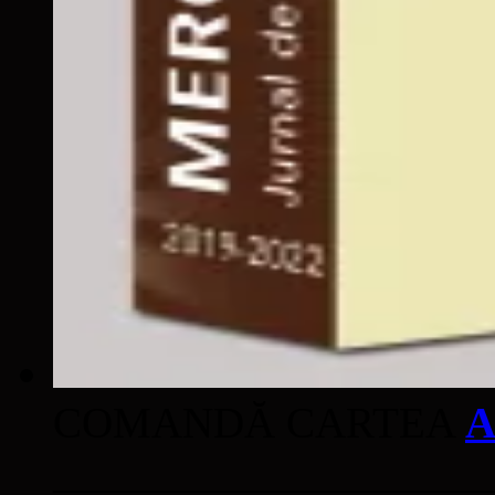
COMANDĂ CARTEA
A
____________________