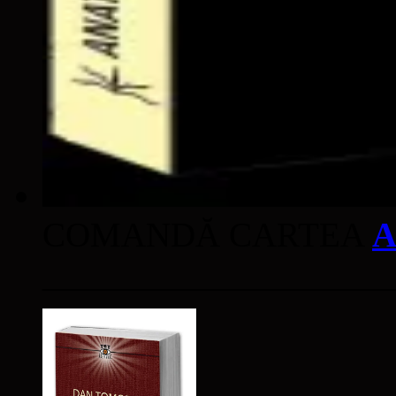
COMANDĂ CARTEA
A
____________________