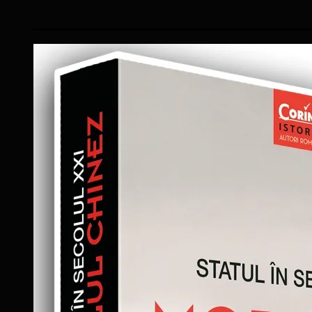
____________________