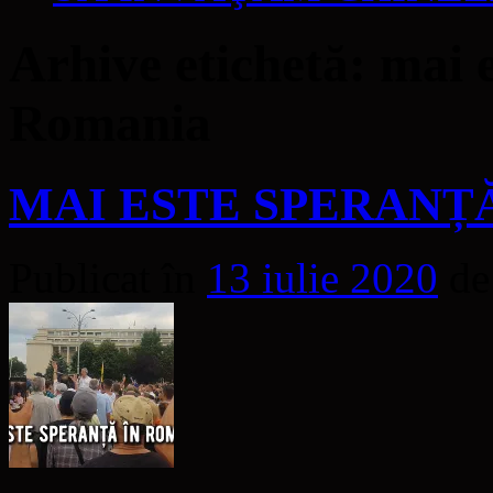
Arhive etichetă:
mai e
Romania
MAI ESTE SPERANȚ
Publicat în
13 iulie 2020
de