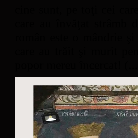
cine sunt, pe toţi cei car
care au învăţat strâmb d
român este o mândrie şi 
care au trăit şi murit pe
popor mereu încercat! (...