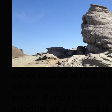
nu aţi uitat că sunteţi ro
unui neam de oameni mâ
soarta României de a
mândriei de a fi români. 