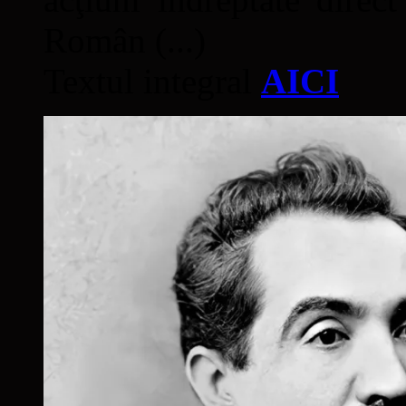
Român (...)
Textul integral
AICI