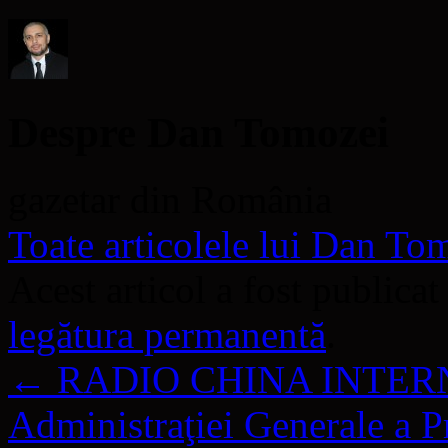
fereastră
nouă)
Despre Dan Tomozei
gazetar din România
Toate articolele lui Dan T
Acest articol a fost publicat
legătura permanentă
.
←
RADIO CHINA INTERNA
Administraţiei Generale a Pr