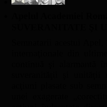
Apelul Academiei Ro
SUVERANITATE ŞI 
Semnatarii acestui Apel, î
internaţionale din ultime
continuă şi alarmantă în
suveranităţii şi unităţi
acţiuni plasate sub semn
unei exagerate „corectit
acţiuni îndreptate direc