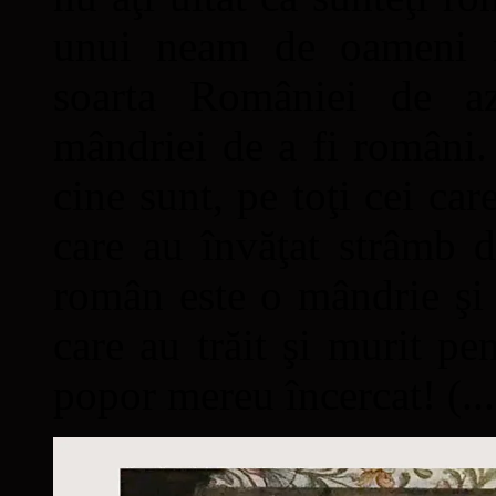
unui neam de oameni mâ
soarta României de a
mândriei de a fi români. 
cine sunt, pe toţi cei car
care au învăţat strâmb d
român este o mândrie şi 
care au trăit şi murit pe
popor mereu încercat! (...