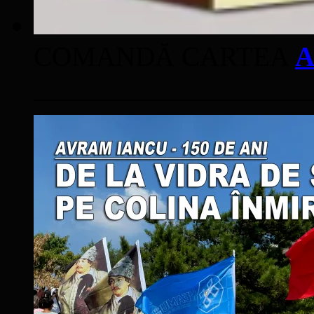
COMANDĂ CARTEA
A
____________________