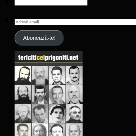
Adresă
email
Abonează-te!