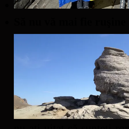
Să nu vă mai fie ruşine
nu aţi uitat că sunteţi ro