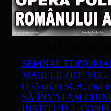
CELE MAI CITITE 2
SEMNAL EDITORIAL 
MARELE ZID" VOL. 
O să urâm SUA, mai mul
SĂ ÎNVĂŢĂM CHIN
INSTITUTUL CONF