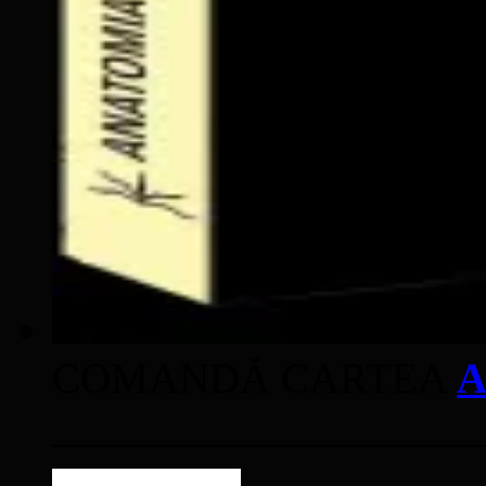
COMANDĂ CARTEA
A
____________________