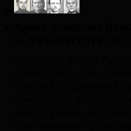
Apelul Academiei Ro
SUVERANITATE ŞI 
Semnatarii acestui Apel, î
internaţionale din ultime
continuă şi alarmantă în
suveranităţii şi unităţi
acţiuni plasate sub semn
unei exagerate „corectit