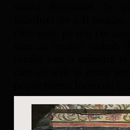
soarta României de a
mândriei de a fi români. 
cine sunt, pe toţi cei car
care au învăţat strâmb d
român este o mândrie şi 
care au trăit şi murit pe
popor mereu încercat! (...