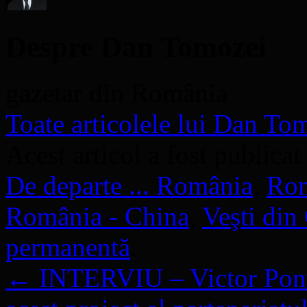
Despre Dan Tomozei
gazetar din România
Toate articolele lui Dan T
Acest articol a fost publicat
De departe ... România
,
Rom
România - China
,
Veşti din
permanentă
.
←
INTERVIU – Victor Ponta