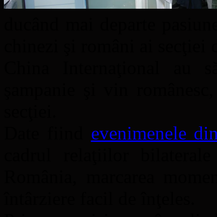
ducând mai departe pasiun
chinezi şi români ai secţie
China Internaţional au s
şampanie şi vin românesc,
secţiei.
Date fiind
evenimenele din
cadrul relaţiilor bilatera
România, marcarea moment
întârziere facil de înţeles.