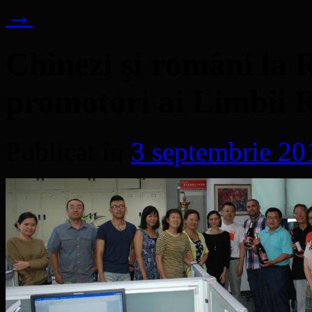
→
Chinezi şi români la 
promotori ai Limbii
Publicat în
3 septembrie 20