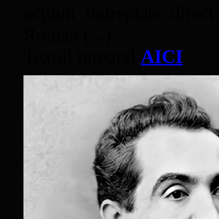
acţiuni îndreptate direc
Român (...)
Textul integral
AICI