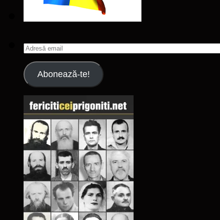
Adresă
email
Abonează-te!