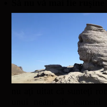
Să nu vă mai fie ruşine
nu aţi uitat că sunteţi ro
unui neam de oameni mâ