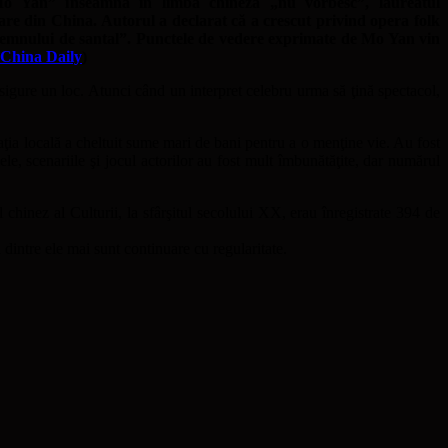
o Yan” înseamnă în limba chineză „nu vorbesc”, laureatul
olare din China. Autorul a declarat că a crescut privind opera folk
lemnului de santal”. Punctele de vedere exprimate de Mo Yan vin
China Daily
)
sigure un loc. Atunci când un interpret celebru urma să ţină spectacol,
raţia locală a cheltuit sume mari de bani pentru a o menţine vie. Au fost
le, scenariile şi jocul actorilor au fost mult îmbunătăţite, dar numărul
l chinez al Culturii, la sfârşitul secolului XX, erau înregistrate 394 de
 dintre ele mai sunt continuare cu regularitate.