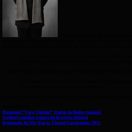
„Dacă nu vor exista spectacole regulate
divertisment. Persoanele în vârstă, cum sunt eu, încă mai doresc să vadă
ţină pasul cu vremurile şi cu societatea în schimbare, însă noii artişti
„Fiecare romancier vrea să scrie „Visul din pavilionul roşu
dacă vă spun poveşti scrise cu creionul, ca un romancier, sa
Laureatul Nobel, a prezentat o propunere forului legislativ chinez care v
„Îmi amintesc de vremurile în care oamenii îşi trimiteau cop
atenţii îndreptate spre aceste zonele ale Chinei.
Mo Yan, pseudonimul scriitorului Guan Moye (60 ani), este primul chin
REFERINȚE >>>
Romanul “Ţara Vinului” tradus în limba română
Scriitori români remarcaţi în presa chineză
Romanele lui Mo Yan la Târgul Gaudeamus 2012