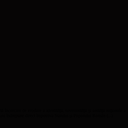
ă încercare de erodare a identităţii, suveranităţii şi unităţii naţionale a
uni îndreptate direct împotriva Statului şi Poporului Român (...)