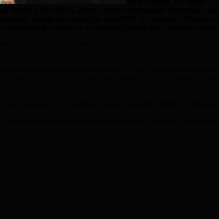
Deşi numele de autor „M
, despre pericolele la adresa culturii tradiţionale şi educaţiei şc
handong, tradiţie prezentată în anul 2001, în romanul „Pedeapsa 
ă transformărilor generate de mileniul globalizării. (Adaptare după
nit în satul meu, toţi oamenii s-au opri din muncă şi au căutat să îşi a
patrimoniului cultural imaterial naţional al Chinei, iar de atunci administ
, în timp ce Mo Yan a scris scenariile pieselor. „Sincer vorbind, costume
ze, ameninţate cu dispariţia. Potrivit statisticilor oferite de Ministeru
60.
au primit statutul de patrimoniu naţional cultural intangibil, doar câteva