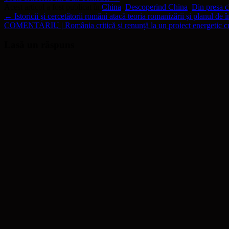
Acest articol a fost publicat în
China
,
Descoperind China
,
Din presa 
←
Istoricii şi cercetătorii români atacă teoria romanizării şi planul de î
COMENTARIU | România critică și renunță la un proiect energetic 
Lasă un răspuns