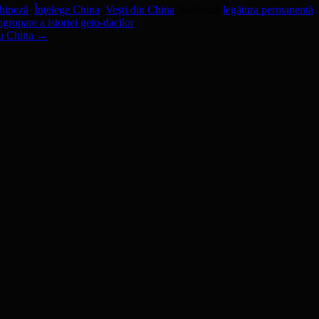
chineză
,
Înţelege China
,
Veşti din China
. Salvează
legătura permanentă
.
ngropare a istoriei geto-dacilor
cu China
→