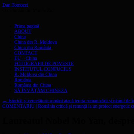
Dan Tomozei
O cărămidă din Marele Zid
Sari
Prima pagină
la
ABOUT
conținut
China
China din R. Moldova
China din România
CONTACT
EU – China
FOTOGRAFII DE POVESTE
INSTITUTUL CONFUCIUS
R. Moldova din China
România
România din China
SĂ ÎNVĂŢĂM CHINEZA
←
Istoricii şi cercetătorii români atacă teoria romanizării şi planul de î
COMENTARIU | România critică și renunță la un proiect energetic 
Laureatul Nobel Mo Yan, despre 