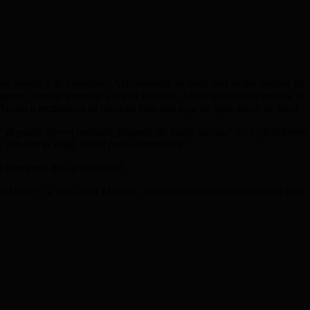
 bani pentru a le conserva? Azi, oamenii au mult mai multe opţiuni de
tru tinerele generaţii ale ţării ceaiului. Artele tradiţionale trebuie să
. Acesta a recunoscut că lucrurile sunt mai uşor de spus, decât de făcut.
 să poată deveni realitate, depinde de multe lucruri” (…) „Indiferent
ne gândim la viaţă, luând pulsul vremurilor”
.
 întors mai des în satul natal.
iul rural”,
a mai arătat Mo Yan, accentuând necesitatea unei mai mari