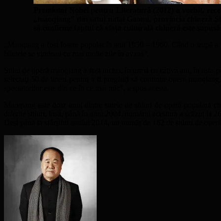
Premiului Nobel pentru Literatură (2012) a vorbit, recent
„maoqiang” din satul natal Gaomi, provincia chineză S
să confirme faptul că viața culturală chineză este supus
„Maoqiang a fost foarte popular în anii 1950 – 1960. Când o trupă a ve
biletele se vindeau cu mai multe zile în avans”.
Stilul de operă maoqiang a fost inclus, în urmă cu câţiva ani, în lista 
selectaţi 50 de tineri pentru a fi pregătiţi să continue opera maoqiang
spectatorilor este din ce în ce mai mic”, a spus acesta.
Maoqiang este doar unul dintre sutele de stiluri de operă populară chine
diferite stiluri, însă, până în anul 2004, numărul acestora a scăzut la 2
Deşi până la sfârşitul anului 2014, un număr de 162 de stiluri de operă 