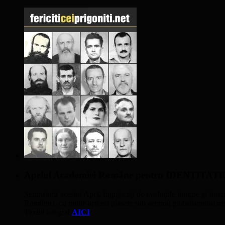
Apelul Academiei Române pentru IDENTIT
Semnatarii acestui Apel, îngrijoraţi de evoluţiile interne şi inter
României, cu multe acţiuni plasate sub semnul globalismului nivel
Textul integral
AICI