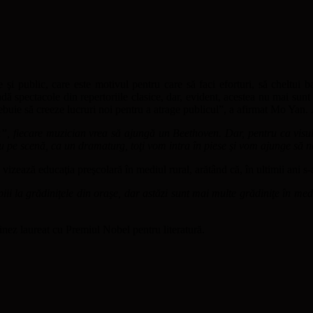
 şi public, care este motivul pentru care să faci eforturi, să cheltui
 spectacole din repertoriile clasice, dar, evident, acestea nu mai sunt pen
 trebuie să creeze lucruri noi pentru a atrage publicul”, a afirmat Mo Yan
”, fiecare muzician vrea să ajungă un Beethoven. Dar, pentru ca visul
u pe scenă, ca un dramaturg, toţi vom intra în piese şi vom ajunge să 
izează educaţia preşcolară în mediul rural, arătând că, în ultimii ani s-a
iii la grădiniţele din oraşe, dar astăzi sunt mai multe grădiniţe în med
ez laureat cu Premiul Nobel pentru literatură.