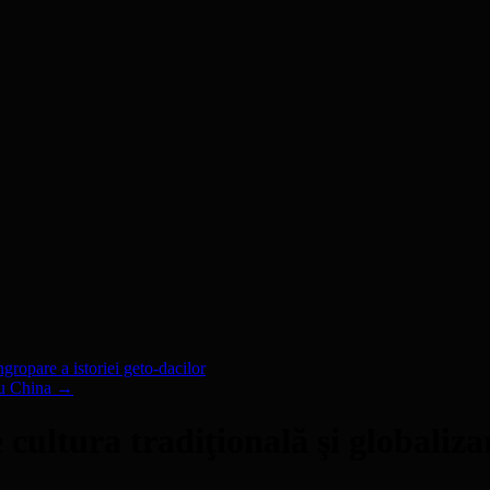
ngropare a istoriei geto-dacilor
cu China
→
cultura tradiţională şi globaliza