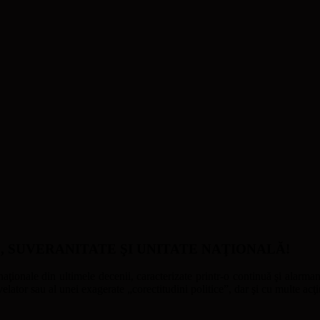
ATE, SUVERANITATE ŞI UNITATE NAŢIONALĂ!
naţionale din ultimele decenii, caracterizate printr-o continuă şi alarmant
ator sau al unei exagerate „corectitudini politice”, dar şi cu multe acţi