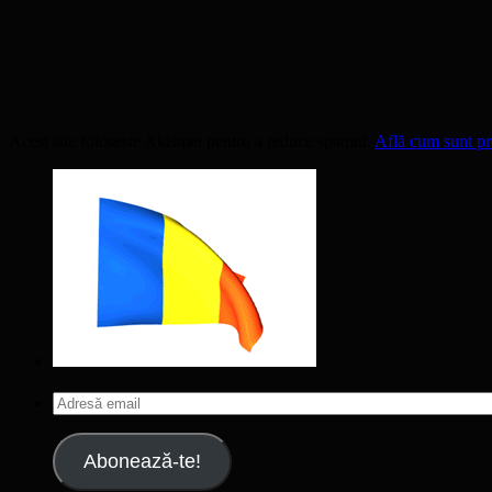
Acest site folosește Akismet pentru a reduce spamul.
Află cum sunt pro
Adresă
email
Abonează-te!