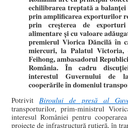
echilibrarea treptată a balanței 
prin amplificarea exporturilor 
prin creșterea de exportur
alimentare și cu valoare adăugat
premierul Viorica Dăncilă în ca
miercuri, la Palatul Victoria
Feihong, ambasadorul Republici
România. În cadru discuție
interestul Guvernului de l
cooperările în domeniul transpor
Potrivit
Biroului de presă al Guve
transporturilor, prim-ministrul Vior
interesul României pentru cooperarea
proiecte de infrastructură rutieră, în t