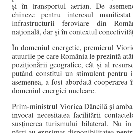
și în transportul aerian. De asemen
chineze pentru interesul manifestat
infrastructurii feroviare din Româ
națională, dar și în contextul conectivită
În domeniul energetic, premierul Viori
atuurile pe care România le prezintă atâ
poziționării geografice, cât și al resurs
putând constitui un stimulent pentru i
asemenea, a fost abordată cooperarea î
domeniul energiei nucleare.
Prim-ministrul Viorica Dăncilă și amb
invocat necesitatea facilitării contacte
susținerea turismului bilateral. Nu î
părți au exprimat disponibilitatea pentr