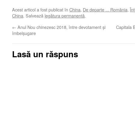
Acest articol a fost publicat în
China
,
De departe ... România
,
În
China
. Salvează
legătura permanentă
.
←
Anul Nou chinezesc 2018, între devotament și
Capitala B
îmbelșugare
Lasă un răspuns