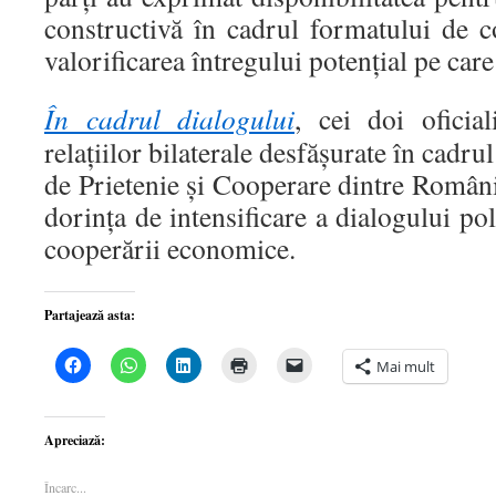
constructivă în cadrul formatului de 
valorificarea întregului potențial pe care 
În cadrul dialogului
, cei doi oficia
relațiilor bilaterale desfășurate în cadr
de Prietenie și Cooperare dintre Români
dorința de intensificare a dialogului pol
cooperării economice.
Partajează asta:
Dă
Dă
Dă
Dă
Dă
Mai mult
clic
clic
clic
clic
clic
pentru
pentru
pentru
pentru
pentru
a
partajare
a
a
a
partaja
pe
partaja
imprima(Se
trimite
pe
WhatsApp(Se
pe
deschide
o
Apreciază:
Facebook(Se
deschide
LinkedIn(Se
într-
legătură
deschide
într-
deschide
o
prin
într-
o
într-
fereastră
email
Încarc...
o
fereastră
o
nouă)
unui