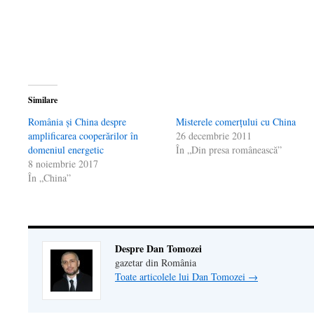
fereastră
nouă)
fereastră
prieten(Se
nouă)
nouă)
deschide
într-
o
fereastră
nouă)
Similare
România și China despre
Misterele comerţului cu China
amplificarea cooperărilor în
26 decembrie 2011
domeniul energetic
În „Din presa românească”
8 noiembrie 2017
În „China”
Despre Dan Tomozei
gazetar din România
Toate articolele lui Dan Tomozei
→