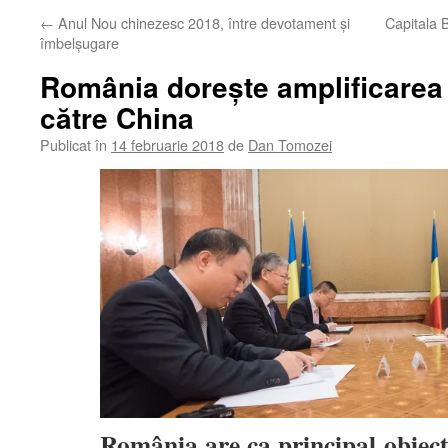
←
Anul Nou chinezesc 2018, între devotament și
Capitala B
îmbelșugare
România dorește amplificarea 
către China
Publicat în
14 februarie 2018
de
Dan Tomozei
România are ca principal obiect