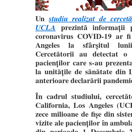
Un
studiu realizat de cercet
prezintă informații p
UCLA
coronavirus COVID-19 ar fi
Angeles la sfârșitul lun
Cercetătorii au detectat 
pacienților care s-au prezenta
la unitățile de sănătate din 
anterioare declarării pandemie
În cadrul studiului, cercetăt
California, Los Angeles (UC
zece milioane de fișe din sist
vizite ale pacienților în amb
din perioada 1 Decembrie 