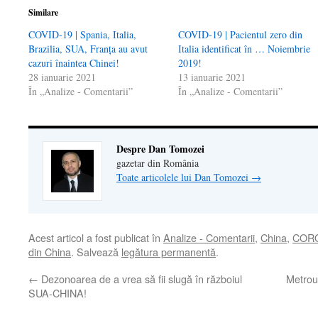
Similare
COVID-19 | Spania, Italia,
COVID-19 | Pacientul zero din
Brazilia, SUA, Franța au avut
Italia identificat în … Noiembrie
cazuri înaintea Chinei!
2019!
28 ianuarie 2021
13 ianuarie 2021
În „Analize - Comentarii”
În „Analize - Comentarii”
Despre Dan Tomozei
gazetar din România
Toate articolele lui Dan Tomozei
→
Acest articol a fost publicat în
Analize - Comentarii
,
China
,
CORO
din China
. Salvează
legătura permanentă
.
←
Dezonoarea de a vrea să fii slugă în războiul
Metroul
SUA-CHINA!