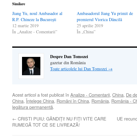
Similare
Jiang Yu, noul Ambasador al
Ambasadorul Jiang Yu primit de
R.P. Chineze la București
premierul Viorica Dăncilă
12 martie 2019
25 aprilie 2019
În „Analize - Comentarii”
În „China”
Despre Dan Tomozei
gazetar din România
Toate articolele lui Dan Tomozei
→
Acest articol a fost publicat în
Analize - Comentarii
,
China
,
De de
China
,
Înţelege China
,
Români în China
,
România
,
România - C
legătura permanentă
.
←
CRISTI PUIU: GÂNDIȚI! NU FIȚI VITE CARE
UE recunoa
RUMEGĂ TOT CE SE LIVREAZĂ!