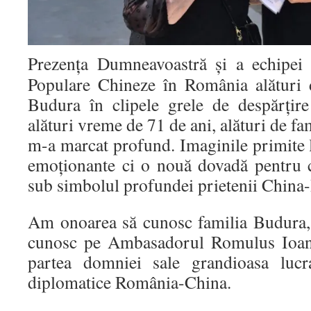
Prezența Dumneavoastră și a echipei
Populare Chineze în România alătur
Budura în clipele grele de despărțir
alături vreme de 71 de ani, alături de fa
m-a marcat profund. Imaginile primite 
emoționante ci o nouă dovadă pentru 
sub simbolul profundei prietenii China
Am onoarea să cunosc familia Budura,
cunosc pe Ambasadorul Romulus Ioan
partea domniei sale grandioasa lucra
diplomatice România-China.