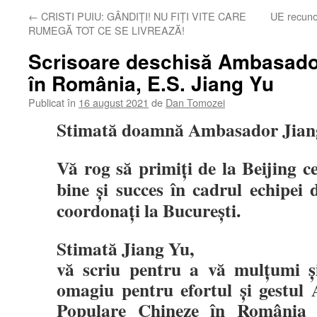
←
CRISTI PUIU: GÂNDIȚI! NU FIȚI VITE CARE
UE recunoa
RUMEGĂ TOT CE SE LIVREAZĂ!
Scrisoare deschisă Ambasado
în România, E.S. Jiang Yu
Publicat în
16 august 2021
de
Dan Tomozei
Stimată doamnă Ambasador Jian
Vă rog să primiți de la Beijing c
bine și succes în cadrul echipei 
coordonați la București.
Stimată Jiang Yu,
vă scriu pentru a vă mulțumi ș
omagiu pentru efortul și gestul
Populare Chineze în România 